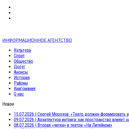
VK
RSS
mail
ИНФОРМАЦИОННОЕ АГЕНТСТВО
Культура
Спорт
Общество
Досуг
Анонсы
История
Районы
Книгомания
О нас
Новое
15.07.2026
|
Сергей Морозов: «Театр должен формировать а
09.07.2026
|
Архитектура интриги: как пространство влияет 
08.07.2026
|
Вторая «читка» в театре «На Литейном»