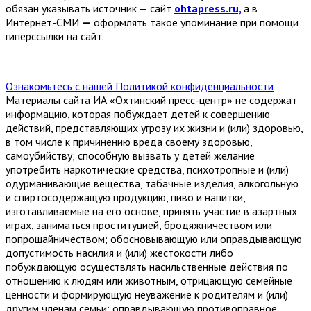
обязан указывать источник — сайт
ohtapress.ru,
а в
Интернет-СМИ
—
оформлять такое упоминание при помощи
гиперссылки на сайт.
Ознакомьтесь с нашей Политикой конфиденциальности
Материалы сайта ИА «Охтинский пресс-центр» не содержат
информацию, которая побуждает детей к совершению
действий, представляющих угрозу их жизни и (или) здоровью,
в том числе к причинению вреда своему здоровью,
самоубийству; способную вызвать у детей желание
употребить наркотические средства, психотропные и (или)
одурманивающие вещества, табачные изделия, алкогольную
и спиртосодержащую продукцию, пиво и напитки,
изготавливаемые на его основе, принять участие в азартных
играх, заниматься проституцией, бродяжничеством или
попрошайничеством; обосновывающую или оправдывающую
допустимость насилия и (или) жестокости либо
побуждающую осуществлять насильственные действия по
отношению к людям или животным, отрицающую семейные
ценности и формирующую неуважение к родителям и (или)
другим членам семьи; оправдывающую противоправное