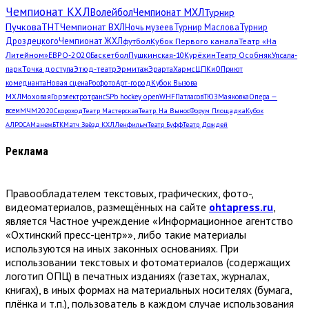
Чемпионат КХЛ
Волейбол
Чемпионат МХЛ
Турнир
Пучкова
ТНТ
Чемпионат ВХЛ
Ночь музеев
Турнир Маслова
Турнир
Дроздецкого
Чемпионат ЖХЛ
футбол
Кубок Первого канала
Театр «На
Литейном»
ЕВРО-2020
Баскетбол
Пушкинская-10
Курёхин
Театр Особняк
Упсала-
парк
Точка доступа
Этюд-театр
Эрмитаж
Эрарта
Хармс
ЦПКиО
Приют
комедианта
Новая сцена
Росфото
Арт-город
Кубок Вызова
МХЛ
Моховая
Горэлектротранс
SPb hockey open
WHF
Патласов
ТЮЗ
Маяковка
Опера —
всем
МЧМ2020
Скороход
Театр Мастерская
Театр. На Вынос
Форум Площадка
Кубок
АЛРОСА
Манеж
БТК
Матч Звёзд КХЛ
Ленфильм
Театр Буфф
Театр Дождей
Реклама
Правообладателем текстовых, графических, фото-,
видеоматериалов, размещённых на сайте
ohtapress.ru
,
является Частное учреждение «Информационное агентство
«Охтинский пресс-центр»», либо такие материалы
используются на иных законных основаниях. При
использовании текстовых и фотоматериалов (содержащих
логотип ОПЦ) в печатных изданиях (газетах, журналах,
книгах), в иных формах на материальных носителях (бумага,
плёнка и т.п.), пользователь в каждом случае использования