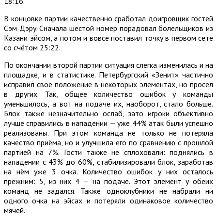
18:16.
В концовке партии качественно сработал доигровщик гостей
Сэм Дэру. Сначала шестой номер порадовал болельщиков из
Казани эйсом, а потом и вовсе поставил точку в первом сете
со счётом 25:22.
По окончании второй партии ситуация слегка изменилась и на
площадке, и в статистике. Петербургский «Зенит» частично
исправил своё положение в некоторых элементах, но просел
в других. Так, общее количество ошибок у команды
уменьшилось, а вот на подаче их, наоборот, стало больше.
Блок также незначительно ослаб, зато игроки объективно
лучше справились в нападении — уже 44% атак были успешно
реализованы. При этом команда не только не потеряла
качество приёма, но и улучшила его по сравнению с прошлой
партией на 7%. Гости также не сплоховали: поднялись в
нападении с 43% до 60%, стабилизировали блок, заработав
на нём уже 3 очка. Количество ошибок у них осталось
прежним: 5, из них 4 — на подаче. Этот элемент у обеих
команд не задался. Также одноклубники не набрали ни
одного очка на эйсах и потеряли одинаковое количество
мячей.