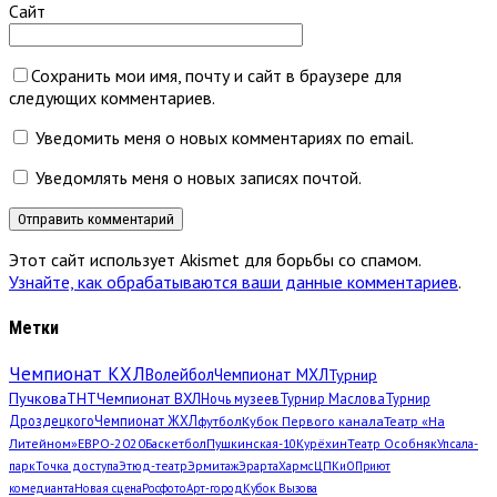
Сайт
Сохранить мои имя, почту и сайт в браузере для
следующих комментариев.
Уведомить меня о новых комментариях по email.
Уведомлять меня о новых записях почтой.
Этот сайт использует Akismet для борьбы со спамом.
Узнайте, как обрабатываются ваши данные комментариев
.
Метки
Чемпионат КХЛ
Волейбол
Чемпионат МХЛ
Турнир
Пучкова
ТНТ
Чемпионат ВХЛ
Ночь музеев
Турнир Маслова
Турнир
Дроздецкого
Чемпионат ЖХЛ
футбол
Кубок Первого канала
Театр «На
Литейном»
ЕВРО-2020
Баскетбол
Пушкинская-10
Курёхин
Театр Особняк
Упсала-
парк
Точка доступа
Этюд-театр
Эрмитаж
Эрарта
Хармс
ЦПКиО
Приют
комедианта
Новая сцена
Росфото
Арт-город
Кубок Вызова