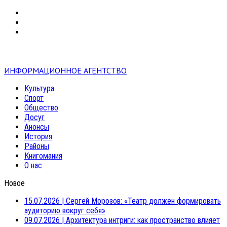
VK
RSS
mail
ИНФОРМАЦИОННОЕ АГЕНТСТВО
Культура
Спорт
Общество
Досуг
Анонсы
История
Районы
Книгомания
О нас
Новое
15.07.2026
|
Сергей Морозов: «Театр должен формировать
аудиторию вокруг себя»
09.07.2026
|
Архитектура интриги: как пространство влияет