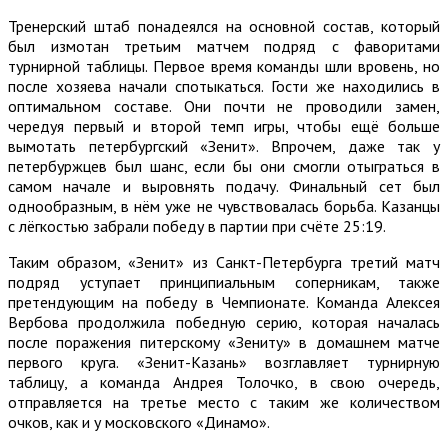
Тренерский штаб понадеялся на основной состав, который
был измотан третьим матчем подряд с фаворитами
турнирной таблицы. Первое время команды шли вровень, но
после хозяева начали спотыкаться. Гости же находились в
оптимальном составе. Они почти не проводили замен,
чередуя первый и второй темп игры, чтобы ещё больше
вымотать петербургский «Зенит». Впрочем, даже так у
петербуржцев был шанс, если бы они смогли отыграться в
самом начале и выровнять подачу. Финальный сет был
однообразным, в нём уже не чувствовалась борьба. Казанцы
с лёгкостью забрали победу в партии при счёте 25:19.
Таким образом, «Зенит» из Санкт-Петербурга третий матч
подряд уступает принципиальным соперникам, также
претендующим на победу в Чемпионате. Команда Алексея
Вербова продолжила победную серию, которая началась
после поражения питерскому «Зениту» в домашнем матче
первого круга. «Зенит-Казань» возглавляет турнирную
таблицу, а команда Андрея Толочко, в свою очередь,
отправляется на третье место с таким же количеством
очков, как и у московского «Динамо».