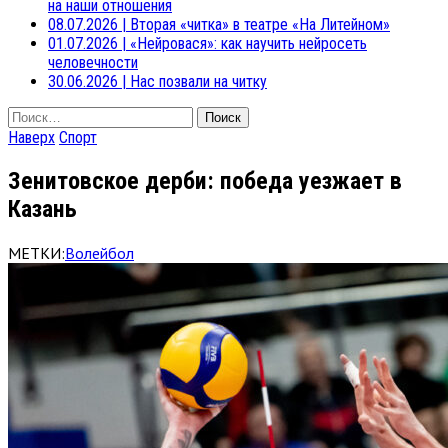
на наши отношения
08.07.2026
|
Вторая «читка» в театре «На Литейном»
01.07.2026
|
«Нейровася»: как научить нейросеть
человечности
30.06.2026
|
Нас позвали на читку
Найти:
Наверх
Спорт
Зенитовское дерби: победа уезжает в
Казань
МЕТКИ:
Волейбол