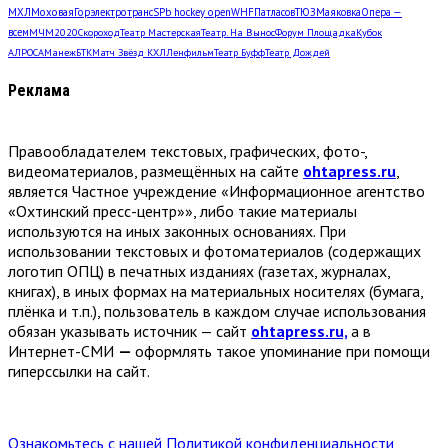
МХЛ
Моховая
Горэлектротранс
SPb hockey open
WHF
Патласов
ТЮЗ
Маяковка
Опера —
всем
МЧМ2020
Скороход
Театр Мастерская
Театр. На Вынос
Форум Площадка
Кубок
АЛРОСА
Манеж
БТК
Матч Звёзд КХЛ
Ленфильм
Театр Буфф
Театр Дождей
Реклама
Правообладателем текстовых, графических, фото-,
видеоматериалов, размещённых на сайте
ohtapress.ru
,
является Частное учреждение «Информационное агентство
«Охтинский пресс-центр»», либо такие материалы
используются на иных законных основаниях. При
использовании текстовых и фотоматериалов (содержащих
логотип ОПЦ) в печатных изданиях (газетах, журналах,
книгах), в иных формах на материальных носителях (бумага,
плёнка и т.п.), пользователь в каждом случае использования
обязан указывать источник — сайт
ohtapress.ru,
а в
Интернет-СМИ
—
оформлять такое упоминание при помощи
гиперссылки на сайт.
Ознакомьтесь с нашей Политикой конфиденциальности