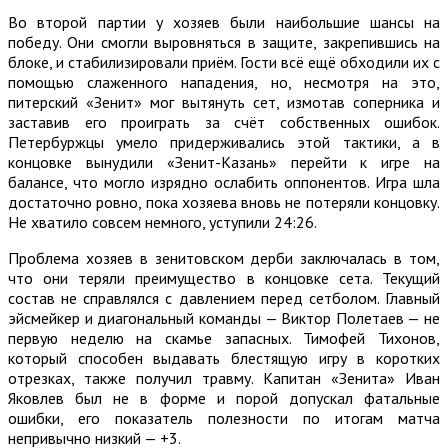
Во второй партии у хозяев были наибольшие шансы на
победу. Они смогли выровняться в защите, закрепившись на
блоке, и стабилизировали приём. Гости всё ещё обходили их с
помощью слаженного нападения, но, несмотря на это,
питерский «Зенит» мог вытянуть сет, измотав соперника и
заставив его проиграть за счёт собственных ошибок.
Петербуржцы умело придерживались этой тактики, а в
концовке вынудили «Зенит-Казань» перейти к игре на
балансе, что могло изрядно ослабить оппонентов. Игра шла
достаточно ровно, пока хозяева вновь не потеряли концовку.
Не хватило совсем немного, уступили 24:26.
Проблема хозяев в зенитовском дерби заключалась в том,
что они теряли преимущество в концовке сета. Текущий
состав не справлялся с давлением перед сетболом. Главный
эйсмейкер и диагональный команды — Виктор Полетаев — не
первую неделю на скамье запасных. Тимофей Тихонов,
который способен выдавать блестящую игру в коротких
отрезках, также получил травму. Капитан «Зенита» Иван
Яковлев был не в форме и порой допускал фатальные
ошибки, его показатель полезности по итогам матча
непривычно низкий — +3.