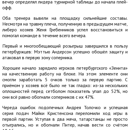
вечер определял лидера турнирной таблицы до начала плей-
офф.
Оба тренера вывели на площадку сильнейшие составы.
Несмотря на травму плеча, полученную в предыдущем матче,
либеро хозяев Женя Гребенников успел восстановиться и
помогал команде в течение всего вечера.
Первый и многообещающий розыгрыш завершился в пользу
петербуржцев: Мэттью Андерсон успешно обошёл защиту и
атаковал в первую зону соперника.
Хорошее начало зарядило игроков петербургского «Зенита»
на качественную работу на блоке. На этом элементе они
смогли заработать 5 очков только за первую партию. С
приёмом у хозяев всё было не так гладко: из-за нескольких
оплошностей перед сетболом показатель упал до 52%, но
они всё равно обогнали соперников с их 47%.
Череда ошибок подопечных Андрея Толочко и успешная
серия подач Майки Кристенсона переломили ход игры в
первой партии. Уступая в два мяча, татарстанцы не просто
отыгрались, но и обогнали Питер, начав вести со счётом