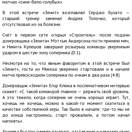
матчах «сине-бело-голубых».
В этой встрече «Зенит» возглавлял Серджо Бузато —
старший тренер заменял Андрея Толочко, который
отсутствовал из-за болезни.
Счёт в первом сете открыл «Строитель»: после подачи
доигровщика «Зенита» Мэттью Андерсона гости приняли мяч,
и Никита Кулешов завершил розыгрыш команды уверенным
ударом в шестую зону соперника (0:1).
Несмотря на то, что явным фаворитом в этой встрече был
«Зенит», гости из Минска уверенно стартовали и в начале
матча превосходили соперника по очкам в два раза (4:8).
Доигровщик «Зенита» Егор Клюка в послематчевом интервью
скажет: «С такой командой главное — держать свой уровень.
А это тяжело, когда соперник не очень хорошо играет. Тут,
хочешь не хочешь, можно в какой-то момент скатиться в
качестве собственной игры. Так было в начале: где-то мы не
до конца настроились, старт провалили, а потом начал
нагонять».
Хозяева быстро сумели отыграть отставание и навязали свою