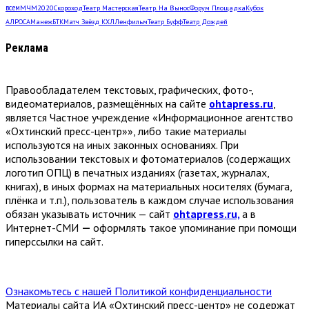
всем
МЧМ2020
Скороход
Театр Мастерская
Театр. На Вынос
Форум Площадка
Кубок
АЛРОСА
Манеж
БТК
Матч Звёзд КХЛ
Ленфильм
Театр Буфф
Театр Дождей
Реклама
Правообладателем текстовых, графических, фото-,
видеоматериалов, размещённых на сайте
ohtapress.ru
,
является Частное учреждение «Информационное агентство
«Охтинский пресс-центр»», либо такие материалы
используются на иных законных основаниях. При
использовании текстовых и фотоматериалов (содержащих
логотип ОПЦ) в печатных изданиях (газетах, журналах,
книгах), в иных формах на материальных носителях (бумага,
плёнка и т.п.), пользователь в каждом случае использования
обязан указывать источник — сайт
ohtapress.ru,
а в
Интернет-СМИ
—
оформлять такое упоминание при помощи
гиперссылки на сайт.
Ознакомьтесь с нашей Политикой конфиденциальности
Материалы сайта ИА «Охтинский пресс-центр» не содержат