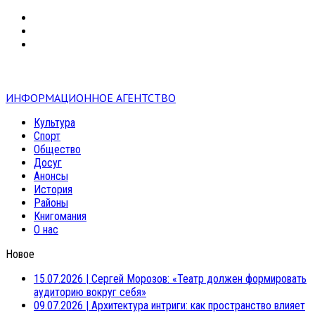
VK
RSS
mail
ИНФОРМАЦИОННОЕ АГЕНТСТВО
Культура
Спорт
Общество
Досуг
Анонсы
История
Районы
Книгомания
О нас
Новое
15.07.2026
|
Сергей Морозов: «Театр должен формировать
аудиторию вокруг себя»
09.07.2026
|
Архитектура интриги: как пространство влияет