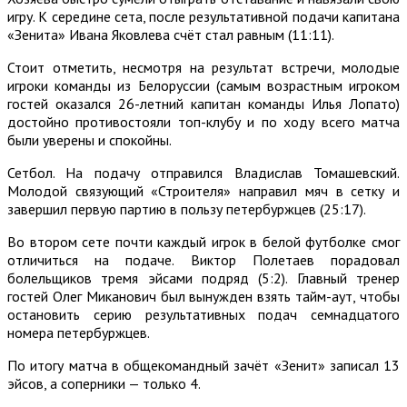
игру. К середине сета, после результативной подачи капитана
«Зенита» Ивана Яковлева счёт стал равным (11:11).
Стоит отметить, несмотря на результат встречи, молодые
игроки команды из Белоруссии (самым возрастным игроком
гостей оказался 26-летний капитан команды Илья Лопато)
достойно противостояли топ-клубу и по ходу всего матча
были уверены и спокойны.
Сетбол. На подачу отправился Владислав Томашевский.
Молодой связующий «Строителя» направил мяч в сетку и
завершил первую партию в пользу петербуржцев (25:17).
Во втором сете почти каждый игрок в белой футболке смог
отличиться на подаче. Виктор Полетаев порадовал
болельщиков тремя эйсами подряд (5:2). Главный тренер
гостей Олег Миканович был вынужден взять тайм-аут, чтобы
остановить серию результативных подач семнадцатого
номера петербуржцев.
По итогу матча в общекомандный зачёт «Зенит» записал 13
эйсов, а соперники — только 4.