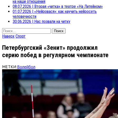
на наши отношения
08.07.2026
|
Вторая «читка» в театре «На Литейном»
01.07.2026
|
«Нейровася»: как научить нейросеть
человечности
30.06.2026
|
Нас позвали на читку
Найти:
Наверх
Спорт
Петербургский «Зенит» продолжил
серию побед в регулярном чемпионате
МЕТКИ:
Волейбол