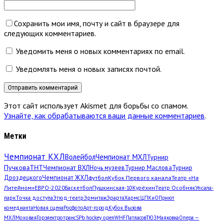
Сохранить мои имя, почту и сайт в браузере для
следующих комментариев.
Уведомить меня о новых комментариях по email.
Уведомлять меня о новых записях почтой.
Этот сайт использует Akismet для борьбы со спамом.
Узнайте, как обрабатываются ваши данные комментариев
.
Метки
Чемпионат КХЛ
Волейбол
Чемпионат МХЛ
Турнир
Пучкова
ТНТ
Чемпионат ВХЛ
Ночь музеев
Турнир Маслова
Турнир
Дроздецкого
Чемпионат ЖХЛ
футбол
Кубок Первого канала
Театр «На
Литейном»
ЕВРО-2020
Баскетбол
Пушкинская-10
Курёхин
Театр Особняк
Упсала-
парк
Точка доступа
Этюд-театр
Эрмитаж
Эрарта
Хармс
ЦПКиО
Приют
комедианта
Новая сцена
Росфото
Арт-город
Кубок Вызова
МХЛ
Моховая
Горэлектротранс
SPb hockey open
WHF
Патласов
ТЮЗ
Маяковка
Опера —