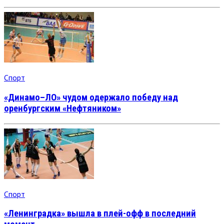
Спорт
«Динамо–ЛО» чудом одержало победу над
оренбургским «Нефтяником»
Спорт
«Ленинградка» вышла в плей-офф в последний