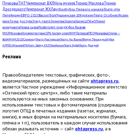
Пучкова
ТНТ
Чемпионат ВХЛ
Ночь музеев
Турнир Маслова
Турнир
Дроздецкого
Чемпионат ЖХЛ
футбол
Кубок Первого канала
Театр «На
Литейном»
ЕВРО-2020
Баскетбол
Пушкинская-10
Курёхин
Театр Особняк
Упсала-
парк
Точка доступа
Этюд-театр
Эрмитаж
Эрарта
Хармс
ЦПКиО
Приют
комедианта
Новая сцена
Росфото
Арт-город
Кубок Вызова
МХЛ
Моховая
Горэлектротранс
SPb hockey open
WHF
Патласов
ТЮЗ
Маяковка
Опера —
всем
МЧМ2020
Скороход
Театр Мастерская
Театр. На Вынос
Форум Площадка
Кубок
АЛРОСА
Манеж
БТК
Матч Звёзд КХЛ
Ленфильм
Театр Буфф
Театр Дождей
Реклама
Правообладателем текстовых, графических, фото-,
видеоматериалов, размещённых на сайте
ohtapress.ru
,
является Частное учреждение «Информационное агентство
«Охтинский пресс-центр»», либо такие материалы
используются на иных законных основаниях. При
использовании текстовых и фотоматериалов (содержащих
логотип ОПЦ) в печатных изданиях (газетах, журналах,
книгах), в иных формах на материальных носителях (бумага,
плёнка и т.п.), пользователь в каждом случае использования
обязан указывать источник — сайт
ohtapress.ru,
а в