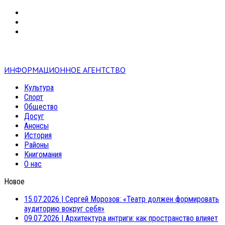
VK
RSS
mail
ИНФОРМАЦИОННОЕ АГЕНТСТВО
Культура
Спорт
Общество
Досуг
Анонсы
История
Районы
Книгомания
О нас
Новое
15.07.2026
|
Сергей Морозов: «Театр должен формировать
аудиторию вокруг себя»
09.07.2026
|
Архитектура интриги: как пространство влияет