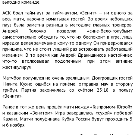
выгодно команде.
АСК брал тайм-аут за тайм-аутом, «Зенит» — ни одного за
весь матч, нарочно изматывая гостей. Во время небольших
пауз была заметна разница в методике главных тренеров.
Андрей Толочко позволял «сине-бело-голубым»
самостоятельно обсудить то, что их беспокоит в игре, лишь
изредка делая замечание кому-то одному. Он придерживался
принципа, что не стоит лишний раз встряхивать работающий
механизм. В то время как Андрей Дранишников настойчиво
что-то втолковывал подопечным, при этом активно
жестикулируя.
Матчбол получился не очень зрелищным. Доигровщик гостей
Никита Кухно ошибся на приёме, отправив мяч в сторону
трибун. Партия закончилась со счётом 25:18 в пользу
«Зенита».
Ранее в тот же день прошёл матч между «Газпромом-Югрой»
и казанским «Зенитом». Игра завершилась «сухой» победой
Казани. Матчи полуфинала Кубка России будут проходить 5
и 6 ноября.