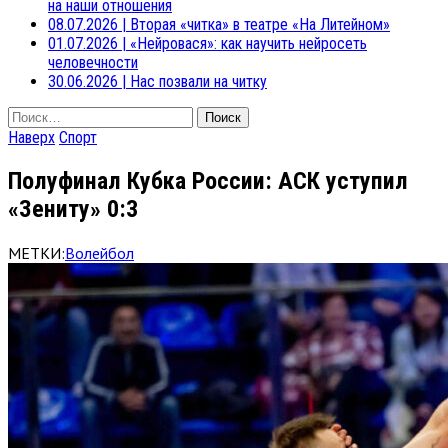
на наши отношения
08.07.2026
|
Вторая «читка» в театре «На Литейном»
01.07.2026
|
«Нейровася»: как научить нейросеть
человечности
30.06.2026
|
Нас позвали на читку
Найти:
Наверх
Спорт
Полуфинал Кубка России: АСК уступил
«Зениту» 0:3
МЕТКИ:
Волейбол