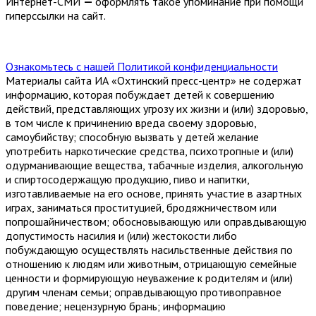
Интернет-СМИ
—
оформлять такое упоминание при помощи
гиперссылки на сайт.
Ознакомьтесь с нашей Политикой конфиденциальности
Материалы сайта ИА «Охтинский пресс-центр» не содержат
информацию, которая побуждает детей к совершению
действий, представляющих угрозу их жизни и (или) здоровью,
в том числе к причинению вреда своему здоровью,
самоубийству; способную вызвать у детей желание
употребить наркотические средства, психотропные и (или)
одурманивающие вещества, табачные изделия, алкогольную
и спиртосодержащую продукцию, пиво и напитки,
изготавливаемые на его основе, принять участие в азартных
играх, заниматься проституцией, бродяжничеством или
попрошайничеством; обосновывающую или оправдывающую
допустимость насилия и (или) жестокости либо
побуждающую осуществлять насильственные действия по
отношению к людям или животным, отрицающую семейные
ценности и формирующую неуважение к родителям и (или)
другим членам семьи; оправдывающую противоправное
поведение; нецензурную брань; информацию