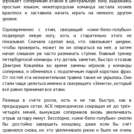
угрожает соперникам атакой в центральную зону. Выражаясь
простым языком, нижегородская команда застала хозяев
врасплох и заставила начать играть на немного другом
уровне.
Одновременно с этим, связующий «сине-бело-голубых»
подвернул левую ногу, хоть и старательно этого не
показывал. Сначала сделал вид, что завязывает шнурки,
чтобы проверить, может ли он опираться на неё, а затем
начал слишком уж часто разминать ступню. Главный тренер
петербургской команды эту деталь заметил, быстро отозвав
Дмитрия Ковалёва во время замены игроков у команды
соперника, и обменялся с подопечным парой коротких фраз.
От гостей эта незначительная травма также не укрылась. Они
стали чаще целиться именно в связующего «Зенита», который
всё равно принимал все атаки.
Разница в счёте росла, хоть и не так быстро, как в
предыдущих сетах. АСК периодически сокращал её до трёх-
четырёх мячей, вынуждая соперников вновь увеличивать
отрыв за пару минут. Бесспорно, «сине-бело-голубые» смогли
бы достойно завершить концовку, даже если бы счёт
сравнялся снова, но это увеличивало риски и было не очень