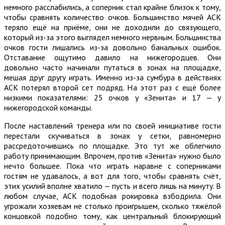
немного расслабились, а соперник стал крайне близок к тому,
чтобы сравнять количество очков. Большинство мячей АСК
теряло ещё на приёме, они не доходили до связующего,
который из-за этого выглядел немного нервным. Большинства
очков гости лишались из-за довольно банальных ошибок.
Отставание ощутимо давило на нижегородцев. Они
довольно часто начинали путаться в зонах на площадке,
мешая друг другу играть. Именно из-за сумбура в действиях
АСК потерял второй сет подряд. На этот раз с ещё более
низкими показателями: 25 очков у «Зенита» и 17 — у
нижегородской команды.
После наставлений тренера или по своей инициативе гости
перестали скучиваться в зонах у сетки, равномерно
рассредоточившись по площадке. Это тут же облегчило
работу принимающим. Впрочем, против «Зенита» нужно было
нечто большее. Пока что играть наравне с соперниками
гостям не удавалось, а вот для того, чтобы сравнять счёт,
этих усилий вполне хватило — пусть и всего лишь на минуту. В
любом случае, АСК подобная рокировка взбодрила. Они
угрожали хозяевам не столько проигрышем, сколько тяжёлой
концовкой подобно тому, как центральный блокирующий