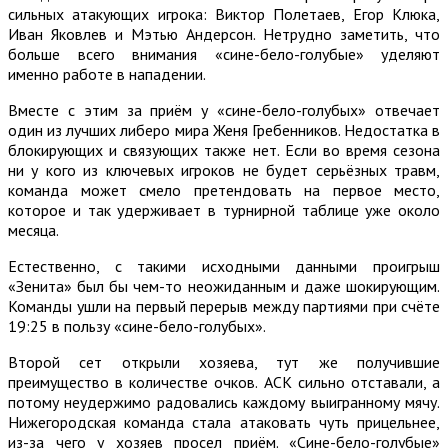
сильных атакующих игрока: Виктор Полетаев, Егор Клюка,
Иван Яковлев и Мэтью Андерсон. Нетрудно заметить, что
больше всего внимания «сине-бело-голубые» уделяют
именно работе в нападении.
Вместе с этим за приём у «сине-бело-голубых» отвечает
один из лучших либеро мира Женя Гребенников. Недостатка в
блокирующих и связующих также нет. Если во время сезона
ни у кого из ключевых игроков не будет серьёзных травм,
команда может смело претендовать на первое место,
которое и так удерживает в турнирной таблице уже около
месяца.
Естественно, с такими исходными данными проигрыш
«Зенита» был бы чем-то неожиданным и даже шокирующим.
Команды ушли на первый перерыв между партиями при счёте
19:25 в пользу «сине-бело-голубых».
Второй сет открыли хозяева, тут же получившие
преимущество в количестве очков. АСК сильно отставали, а
потому неудержимо радовались каждому выигранному мячу.
Нижегородская команда стала атаковать чуть прицельнее,
из-за чего у хозяев просел приём. «Сине-бело-голубые»