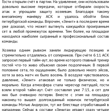
Гости открыли счёт в партии. На удивление, они использовали
довольно высокие передачи, которые отбирали скорость
атак и упрощали защиту хозяевам. Благодаря такому
внезапному манёвру АСК и удалось обойти блок
петербургской команды. Впрочем, «Зенит» в последнее время
уже доказал, что может вытянуть кажущийся проигранным
сет в любой промежуток времени. Тем более, на площадке
находился наиболее сыгранный и профессиональный состав
команды.
Хозяева одним рывком заняли лидирующую позицию и
стремительно отдалялись от соперников. При счёте 6:11 АСК
запросил первый тайм-аут, во время которого главный тренер
гостей что-то живо объяснял своим подопечным. В первой
половине сета, по ощущениям, было довольно много эйсов,
хотя за весь матч их было восемь. В воздухе чувствовалось
давление, «Зенит» атаковал не только физически, но и
морально. Когда атмосфера стала чересчур гнетущей, гости
взяли второй тайм-аут. Счёт составлял уже 7:15, а сет для
них был очевидно потерян. Вместе с этим на площадку
наконец-то вышел долгожданный новичок петербургской
команды Мэтью Андерсон, тут же блестяще отработавший в
нападении. Сейчас в составе «Зенита» играют сразу четыре