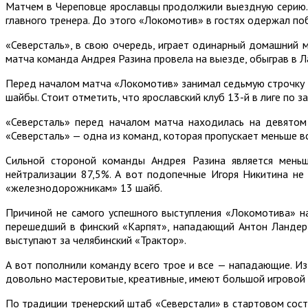
Матчем в Череповце ярославцы продолжили выездную серию. 
главного тренера. До этого «Локомотив» в гостях одержал по
«Северсталь», в свою очередь, играет одинарный домашний 
матча команда Андрея Разина провела на выезде, обыграв в Лат
Перед началом матча «Локомотив» занимал седьмую строчку т
шайбы. Стоит отметить, что ярославский клуб 13-й в лиге по
«Северсталь» перед началом матча находилась на девятом 
«Северсталь» — одна из команд, которая пропускает меньше все
Сильной стороной команды Андрея Разина является меньш
нейтрализации 87,5%. А вот подопечные Игоря Никитина не 
«железнодорожникам» 13 шайб.
Причиной не самого успешного выступления «Локомотива» на
перешедший в финский «Карпят», нападающий Антон Ландер,
выступают за челябинский «Трактор».
А вот пополнили команду всего трое и все — нападающие. И
довольно мастеровитые, креативные, имеют большой игровой оп
По традиции тренерский штаб «Северстали» в стартовом сост