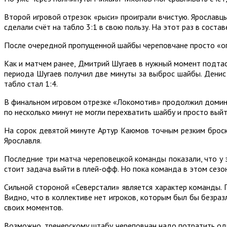
Второй игровой отрезок «рыси» проиграли вчистую. Ярославцы
сделали счёт на табло 3:1 в свою пользу. На этот раз в сост
После очередной пропущенной шайбы череповчане просто «опус
Как и матчем ранее, Дмитрий Шугаев в нужный момент подтас
периода Шугаев получил две минуты за выброс шайбы. Денис
табло стал 1:4.
В финальном игровом отрезке «Локомотив» продолжил домини
по несколько минут не могли перехватить шайбу и просто выйти
На сорок девятой минуте Артур Каюмов точным резким броско
Ярославля.
Последние три матча череповецкой команды показали, что у 
стоит задача выйти в плей-офф. Но пока команда в этом сезо
Сильной стороной «Северстали» является характер команды.
Видно, что в коллективе нет игроков, которым был бы безра
своих моментов.
Возможно, тренерскому штабу череповчан надо потратить одну