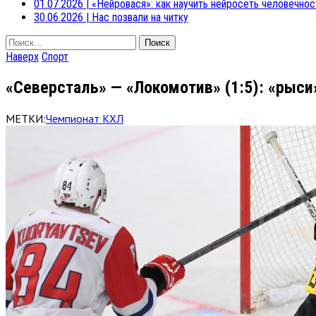
01.07.2026
|
«Нейровася»: как научить нейросеть человечнос
30.06.2026
|
Нас позвали на читку
Найти:
Наверх
Спорт
«Северсталь» — «Локомотив» (1:5): «рыси
МЕТКИ:
Чемпионат КХЛ