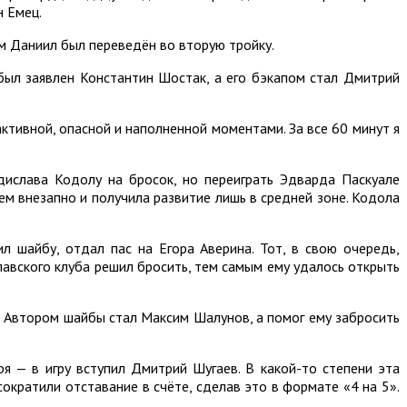
н Емец.
ам Даниил был переведён во вторую тройку.
был заявлен Константин Шостак, а его бэкапом стал Дмитрий
активной, опасной и наполненной моментами. За все 60 минут я
ислава Кодолу на бросок, но переиграть Эдварда Паскуале
ем внезапно и получила развитие лишь в средней зоне. Кодола
л шайбу, отдал пас на Егора Аверина. Тот, в свою очередь,
лавского клуба решил бросить, тем самым ему удалось открыть
. Автором шайбы стал Максим Шалунов, а помог ему забросить
 — в игру вступил Дмитрий Шугаев. В какой-то степени эта
ократили отставание в счёте, сделав это в формате «4 на 5».