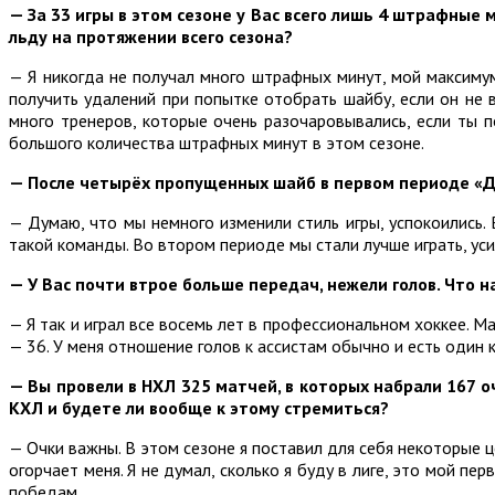
— За 33 игры в этом сезоне у Вас всего лишь 4 штрафные 
льду на протяжении всего сезона?
— Я никогда не получал много штрафных минут, мой максимум 
получить удалений при попытке отобрать шайбу, если он не 
много тренеров, которые очень разочаровывались, если ты п
большого количества штрафных минут в этом сезоне.
— После четырёх пропущенных шайб в первом периоде «Ди
— Думаю, что мы немного изменили стиль игры, успокоились. 
такой команды. Во втором периоде мы стали лучше играть, уси
— У Вас почти втрое больше передач, нежели голов. Что н
— Я так и играл все восемь лет в профессиональном хоккее. Ма
— 36. У меня отношение голов к ассистам обычно и есть один 
— Вы провели в НХЛ 325 матчей, в которых набрали 167 оч
КХЛ и будете ли вообще к этому стремиться?
— Очки важны. В этом сезоне я поставил для себя некоторые ц
огорчает меня. Я не думал, сколько я буду в лиге, это мой пе
победам.