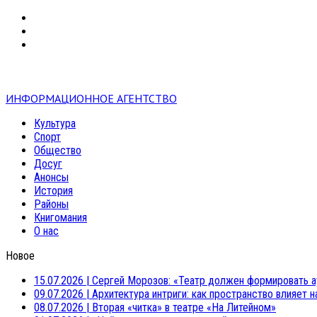
VK
RSS
mail
ИНФОРМАЦИОННОЕ АГЕНТСТВО
Культура
Спорт
Общество
Досуг
Анонсы
История
Районы
Книгомания
О нас
Новое
15.07.2026
|
Сергей Морозов: «Театр должен формировать а
09.07.2026
|
Архитектура интриги: как пространство влияет 
08.07.2026
|
Вторая «читка» в театре «На Литейном»