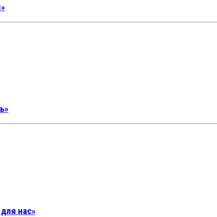
я»
ь»
 для нас»