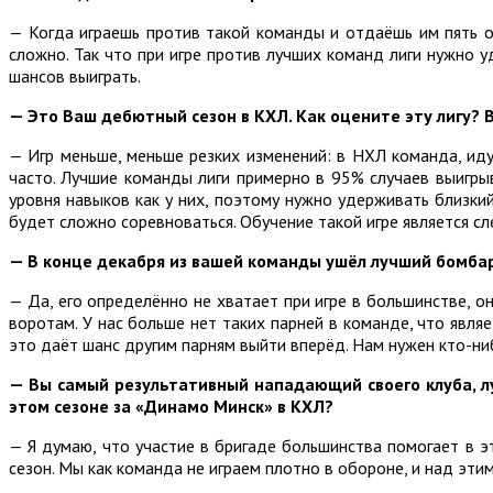
— Когда играешь против такой команды и отдаёшь им пять о
сложно. Так что при игре против лучших команд лиги нужно у
шансов выиграть.
— Это Ваш дебютный сезон в КХЛ. Как оцените эту лигу? 
— Игр меньше, меньше резких изменений: в НХЛ команда, ид
часто. Лучшие команды лиги примерно в 95% случаев выигрыва
уровня навыков как у них, поэтому нужно удерживать близки
будет сложно соревноваться. Обучение такой игре является с
— В конце декабря из вашей команды ушёл лучший бомбард
— Да, его определённо не хватает при игре в большинстве, он
воротам. У нас больше нет таких парней в команде, что явля
это даёт шанс другим парням выйти вперёд. Нам нужен кто-ни
— Вы самый результативный нападающий своего клуба, л
этом сезоне за «Динамо Минск» в КХЛ?
— Я думаю, что участие в бригаде большинства помогает в э
сезон. Мы как команда не играем плотно в обороне, и над эти