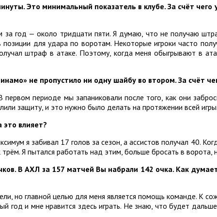
минуты. Это минимальный показатель в клубе. За счёт чего
за год — около тридцати пяти. Я думаю, что не получаю штраф
в позиции для удара по воротам. Некоторые игроки часто пол
олучал штраф в атаке. Поэтому, когда меня обыгрывают в атак
намо» не пропустило ни одну шайбу во втором. За счёт че
В первом периоде мы запаниковали после того, как они заброс
лили защиту, и это нужно было делать на протяжении всей игры
а это влияет?
ксимум я забивал 17 голов за сезон, а ассистов получал 40. Когд
к трём. Я пытался работать над этим, больше бросать в ворота,
ков. В АХЛ за 157 матчей Вы набрали 142 очка. Как думает
ели, но главной целью для меня является помощь команде. К со
рвый год и мне нравится здесь играть. Не знаю, что будет дальш