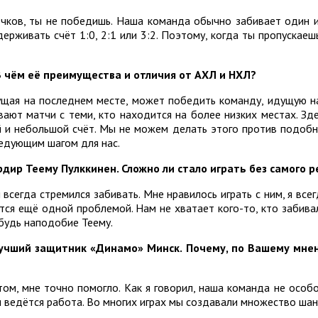
чков, ты не победишь. Наша команда обычно забивает один и
держивать счёт 1:0, 2:1 или 3:2. Поэтому, когда ты пропускаеш
В чём её преимущества и отличия от АХЛ и НХЛ?
ущая на последнем месте, может победить команду, идущую на 
ют матчи с теми, кто находится на более низких местах. Здес
й и небольшой счёт. Мы не можем делать этого против подобны
ледующим шагом для нас.
ир Теему Пулккинен. Сложно ли стало играть без самого ре
 всегда стремился забивать. Мне нравилось играть с ним, я вс
ется ещё одной проблемой. Нам не хватает кого-то, кто забивал
будь наподобие Теему.
учший защитник «Динамо» Минск. Почему, по Вашему мне
том, мне точно помогло. Как я говорил, наша команда не осо
м ведётся работа. Во многих играх мы создавали множество шан