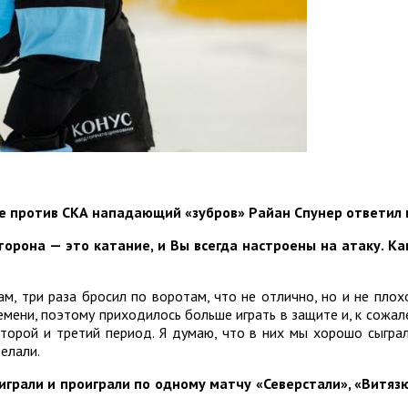
че против СКА нападающий «зубров» Райан Спунер ответил 
торона — это катание, и Вы всегда настроены на атаку. К
ам, три раза бросил по воротам, что не отлично, но и не плох
емени, поэтому приходилось больше играть в защите и, к сожале
торой и третий период. Я думаю, что в них мы хорошо сыграл
делали.
грали и проиграли по одному матчу «Северстали», «Витязю