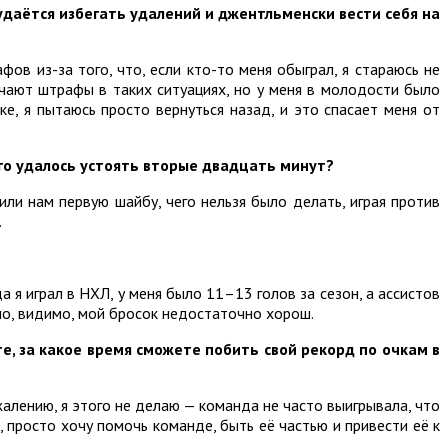
 удаётся избегать удалений и джентльменски вести себя на
ов из-за того, что, если кто-то меня обыграл, я стараюсь не
учают штрафы в таких ситуациях, но у меня в молодости было
е, я пытаюсь просто вернуться назад, и это спасает меня от
го удалось устоять вторые двадцать минут?
или нам первую шайбу, чего нельзя было делать, играя против
.
а я играл в НХЛ, у меня было 11–13 голов за сезон, а ассистов
 но, видимо, мой бросок недостаточно хорош.
е, за какое время сможете побить свой рекорд по очкам в
жалению, я этого не делаю — команда не часто выигрывала, что
е, просто хочу помочь команде, быть её частью и привести её к