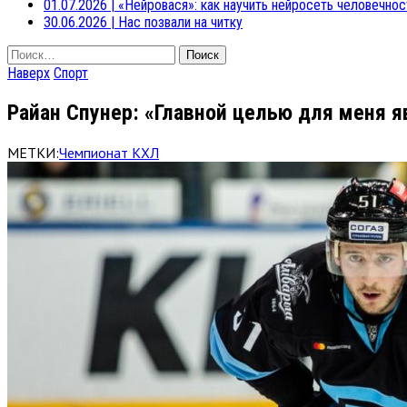
01.07.2026
|
«Нейровася»: как научить нейросеть человечнос
30.06.2026
|
Нас позвали на читку
Найти:
Наверх
Спорт
Райан Спунер: «Главной целью для меня 
МЕТКИ:
Чемпионат КХЛ