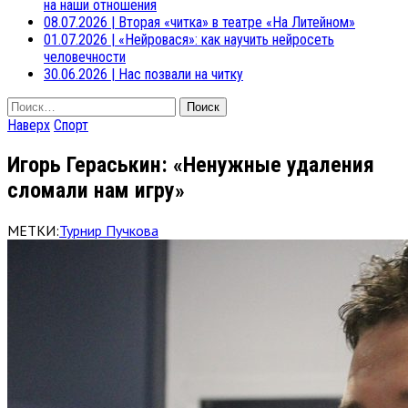
на наши отношения
08.07.2026
|
Вторая «читка» в театре «На Литейном»
01.07.2026
|
«Нейровася»: как научить нейросеть
человечности
30.06.2026
|
Нас позвали на читку
Найти:
Наверх
Спорт
Игорь Гераськин: «Ненужные удаления
сломали нам игру»
МЕТКИ:
Турнир Пучкова