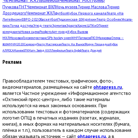
Волейбол
Чемпионат МХЛ
Турнир
Пучкова
ТНТ
Чемпионат ВХЛ
Ночь музеев
Турнир Маслова
Турнир
Дроздецкого
Чемпионат ЖХЛ
футбол
Кубок Первого канала
Театр «На
Литейном»
ЕВРО-2020
Баскетбол
Пушкинская-10
Курёхин
Театр Особняк
Упсала-
парк
Точка доступа
Этюд-театр
Эрмитаж
Эрарта
Хармс
ЦПКиО
Приют
комедианта
Новая сцена
Росфото
Арт-город
Кубок Вызова
МХЛ
Моховая
Горэлектротранс
SPb hockey open
WHF
Патласов
ТЮЗ
Маяковка
Опера —
всем
МЧМ2020
Скороход
Театр Мастерская
Театр. На Вынос
Форум Площадка
Кубок
АЛРОСА
Манеж
БТК
Матч Звёзд КХЛ
Ленфильм
Театр Буфф
Театр Дождей
Реклама
Правообладателем текстовых, графических, фото-,
видеоматериалов, размещённых на сайте
ohtapress.ru
,
является Частное учреждение «Информационное агентство
«Охтинский пресс-центр»», либо такие материалы
используются на иных законных основаниях. При
использовании текстовых и фотоматериалов (содержащих
логотип ОПЦ) в печатных изданиях (газетах, журналах,
книгах), в иных формах на материальных носителях (бумага,
плёнка и т.п.), пользователь в каждом случае использования
обязан указывать источник — сайт
ohtapress.ru,
а в