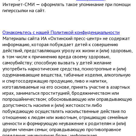
Интернет-СМИ
—
оформлять такое упоминание при помощи
гиперссылки на сайт.
Ознакомьтесь с нашей Политикой конфиденциальности
Материалы сайта ИА «Охтинский пресс-центр» не содержат
информацию, которая побуждает детей к совершению
действий, представляющих угрозу их жизни и (или) здоровью,
в том числе к причинению вреда своему здоровью,
самоубийству; способную вызвать у детей желание
употребить наркотические средства, психотропные и (или)
одурманивающие вещества, табачные изделия, алкогольную
и спиртосодержащую продукцию, пиво и напитки,
изготавливаемые на его основе, принять участие в азартных
играх, заниматься проституцией, бродяжничеством или
попрошайничеством; обосновывающую или оправдывающую
допустимость насилия и (или) жестокости либо
побуждающую осуществлять насильственные действия по
отношению к людям или животным, отрицающую семейные
ценности и формирующую неуважение к родителям и (или)
другим членам семьи; оправдывающую противоправное
поведение; нецензурную брань; информацию