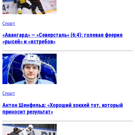
Спорт
«Авангард» — «Северсталь» (6:4): голевая феерия
«рысей» и «ястребов»
Спорт
Антон Шенфельд: «Хороший хоккей тот, который
приносит результат»