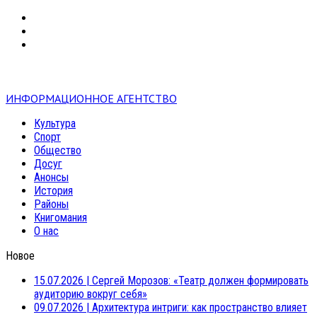
VK
RSS
mail
ИНФОРМАЦИОННОЕ АГЕНТСТВО
Культура
Спорт
Общество
Досуг
Анонсы
История
Районы
Книгомания
О нас
Новое
15.07.2026
|
Сергей Морозов: «Театр должен формировать
аудиторию вокруг себя»
09.07.2026
|
Архитектура интриги: как пространство влияет