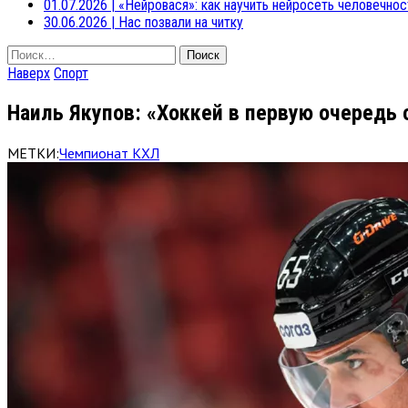
01.07.2026
|
«Нейровася»: как научить нейросеть человечнос
30.06.2026
|
Нас позвали на читку
Найти:
Наверх
Спорт
Наиль Якупов: «Хоккей в первую очередь 
МЕТКИ:
Чемпионат КХЛ