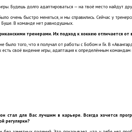
игры. Будешь долго адаптироваться — на твоё место найдут дру
было очень быстро меняться, и мы справились. Сейчас у тренер
 Буше. В команде нет равнодушных.
риканскими тренерами. Их подход к хоккею отличается от 
не было того, что я получал от работы с Бобом и Ги. В «Авангар
их есть своё видение игры, адаптация к определённым командам
н стал для Вас лучшим в карьере. Всегда хочется прогр
ой регулярки?
н без заметных падений. Это показывает, что у тебя нет пр