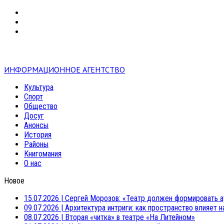
VK
RSS
mail
ИНФОРМАЦИОННОЕ АГЕНТСТВО
Культура
Спорт
Общество
Досуг
Анонсы
История
Районы
Книгомания
О нас
Новое
15.07.2026
|
Сергей Морозов: «Театр должен формировать а
09.07.2026
|
Архитектура интриги: как пространство влияет 
08.07.2026
|
Вторая «читка» в театре «На Литейном»