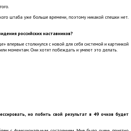
гого.
ского штаба уже больше времени, поэтому никакой спешки нет.
видения российских наставников?
де» впервые столкнулся с новой для себя системой и картинкой
 или моментам. Они хотят побеждать и умеют это делать.
ессировать, но побить свой результат в 49 очков будет
облем с функциональным состоянием. Мне было очень приятно