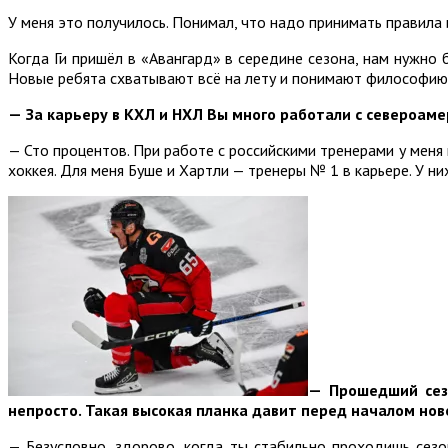
У меня это получилось. Понимал, что надо принимать правила 
Когда Ги пришёл в «Авангард» в середине сезона, нам нужно 
Новые ребята схватывают всё на лету и понимают философию
—
За карьеру в КХЛ и НХЛ Вы много работали с североаме
— Сто процентов. При работе с российскими тренерами у меня 
хоккея. Для меня Буше и Хартли — тренеры № 1 в карьере. У н
—
Прошедший сезо
непросто. Такая высокая планка давит перед началом нов
— Безусловно, здорово, когда ты стабильно проходишь сезо