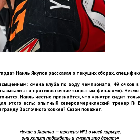
рда» Наиль Якупов рассказал о текущих сборах, специфик
сыщенным: смена клуба по ходу чемпионата, 49 очков в
азывали это противостояние «скрытым финалом»). Несмот
онится. Наиль честно признаётся, что «внутри сидит тол
ля этого есть: опытный североамериканский тренер Ги 
 гранду Восточного хоккея? Сезон покажет.
«Буше и Хартли — тренеры №1 в моей карьере,
они хотят побеждать и умеют это делать»