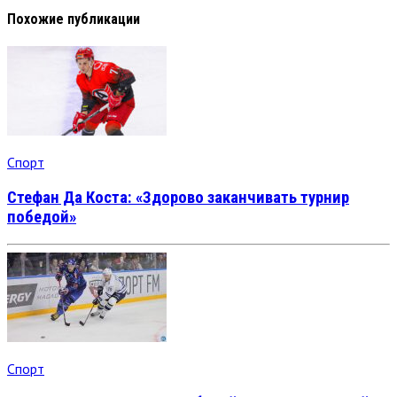
Похожие публикации
Спорт
Стефан Да Коста: «Здорово заканчивать турнир
победой»
Спорт