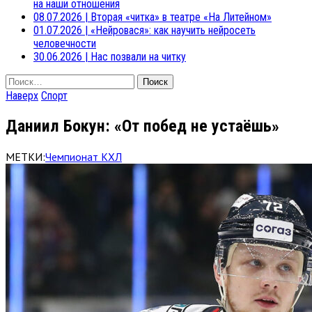
на наши отношения
08.07.2026
|
Вторая «читка» в театре «На Литейном»
01.07.2026
|
«Нейровася»: как научить нейросеть
человечности
30.06.2026
|
Нас позвали на читку
Найти:
Наверх
Спорт
Даниил Бокун: «От побед не устаёшь»
МЕТКИ:
Чемпионат КХЛ