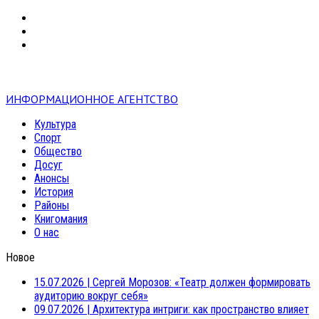
VK
RSS
mail
ИНФОРМАЦИОННОЕ АГЕНТСТВО
Культура
Спорт
Общество
Досуг
Анонсы
История
Районы
Книгомания
О нас
Новое
15.07.2026
|
Сергей Морозов: «Театр должен формировать
аудиторию вокруг себя»
09.07.2026
|
Архитектура интриги: как пространство влияет