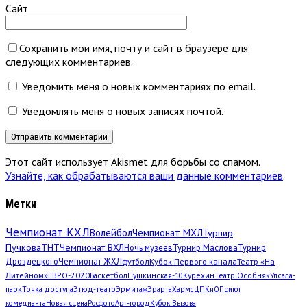
Сайт
Сохранить мои имя, почту и сайт в браузере для
следующих комментариев.
Уведомить меня о новых комментариях по email.
Уведомлять меня о новых записях почтой.
Этот сайт использует Akismet для борьбы со спамом.
Узнайте, как обрабатываются ваши данные комментариев
.
Метки
Чемпионат КХЛ
Волейбол
Чемпионат МХЛ
Турнир
Пучкова
ТНТ
Чемпионат ВХЛ
Ночь музеев
Турнир Маслова
Турнир
Дроздецкого
Чемпионат ЖХЛ
футбол
Кубок Первого канала
Театр «На
Литейном»
ЕВРО-2020
Баскетбол
Пушкинская-10
Курёхин
Театр Особняк
Упсала-
парк
Точка доступа
Этюд-театр
Эрмитаж
Эрарта
Хармс
ЦПКиО
Приют
комедианта
Новая сцена
Росфото
Арт-город
Кубок Вызова