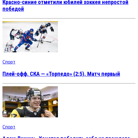
Красно-синие отметили юбилей хоккея непростой
победой
Спорт
Плей-офф. СКА — «Торпедо» (2:5). Матч первый
Спорт