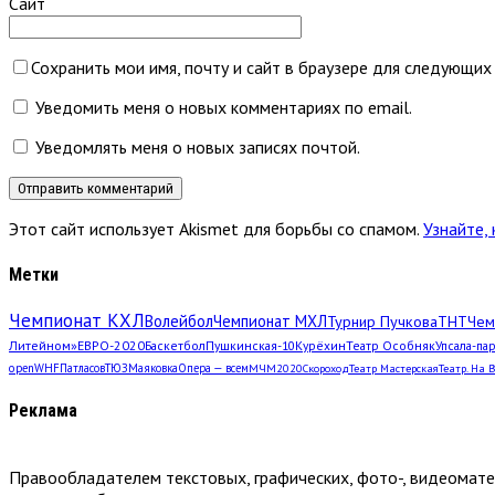
Сайт
Сохранить мои имя, почту и сайт в браузере для следующих
Уведомить меня о новых комментариях по email.
Уведомлять меня о новых записях почтой.
Этот сайт использует Akismet для борьбы со спамом.
Узнайте,
Метки
Чемпионат КХЛ
Волейбол
Чемпионат МХЛ
Турнир Пучкова
ТНТ
Чем
Литейном»
ЕВРО-2020
Баскетбол
Пушкинская-10
Курёхин
Театр Особняк
Упсала-па
open
WHF
Патласов
ТЮЗ
Маяковка
Опера — всем
МЧМ2020
Скороход
Театр Мастерская
Театр. На 
Реклама
Правообладателем текстовых, графических, фото-, видеомат