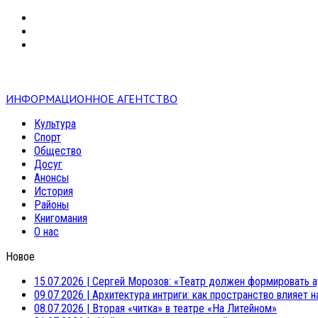
VK
RSS
mail
ИНФОРМАЦИОННОЕ АГЕНТСТВО
Культура
Спорт
Общество
Досуг
Анонсы
История
Районы
Книгомания
О нас
Новое
15.07.2026
|
Сергей Морозов: «Театр должен формировать а
09.07.2026
|
Архитектура интриги: как пространство влияет 
08.07.2026
|
Вторая «читка» в театре «На Литейном»