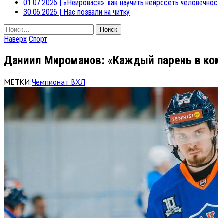
01.07.2026
|
«Нейровася»: как научить нейросеть человечнос
30.06.2026
|
Нас позвали на читку
Найти:
Наверх
Спорт
Даниил Мироманов: «Каждый парень в ком
МЕТКИ:
Чемпионат ВХЛ