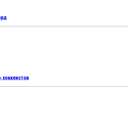
орд
» хоккеистов