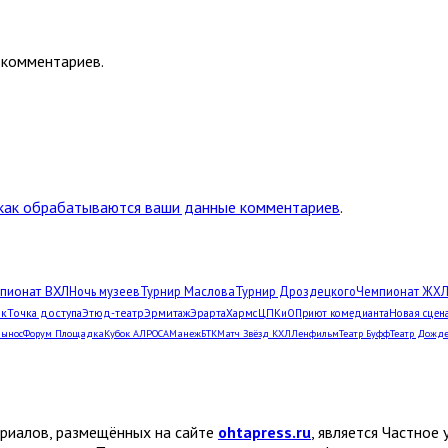
 комментариев.
 как обрабатываются ваши данные комментариев
.
пионат ВХЛ
Ночь музеев
Турнир Маслова
Турнир Дроздецкого
Чемпионат ЖХ
рк
Точка доступа
Этюд-театр
Эрмитаж
Эрарта
Хармс
ЦПКиО
Приют комедианта
Новая сцен
Вынос
Форум Площадка
Кубок АЛРОСА
Манеж
БТК
Матч Звёзд КХЛ
Ленфильм
Театр Буфф
Театр Дожд
ериалов, размещённых на сайте
ohtapress.ru
, является Частно