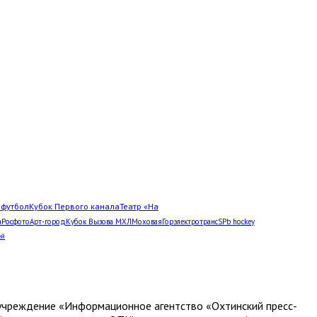
Л
футбол
Кубок Первого канала
Театр «На
а
Росфото
Арт-город
Кубок Вызова МХЛ
Моховая
Горэлектротранс
SPb hockey
ей
е учреждение «Информационное агентство «Охтинский пресс-