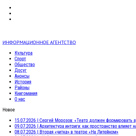
VK
RSS
mail
ИНФОРМАЦИОННОЕ АГЕНТСТВО
Культура
Спорт
Общество
Досуг
Анонсы
История
Районы
Книгомания
О нас
Новое
15.07.2026
|
Сергей Морозов: «Театр должен формировать а
09.07.2026
|
Архитектура интриги: как пространство влияет 
08.07.2026
|
Вторая «читка» в театре «На Литейном»