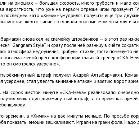
али на эмоциях — большая скорость, много грубости и мало ко
ва вероятность, что уже на первом отрезке игры прозвучит 
а последней. Зато «Химик» умудрился получить ещё три двухми
еньшинстве, жёлто-синие создавали опасные моменты для взятия
ыбармакян снова сел на скамейку штрафников — в этот раз из-з
сня “Gangnam Style”, и сразу после неё разницу в счёте сокра
ась атмосфера недоумения. Трибуны стихли, гости почему-то н
на послематчевой пресс-конференции главный тренер «СКА-Невы
то он смотрелся уверенно».
, четырёхминутный штраф получил Андрей Алтыбармакян. Ком
ал усерднее, стал уделять внимание атакам и взятию ворот арме
 На сорок шестой минуте «СКА-Нева» реализовало очередно
получил лишь один двухминутный штраф, в то время как армей
ебенщикову.
о времени, а «Химик» на две минуты меньше. По просьбе ко
себя показать, эмоции зашкаливают. Играли на грани фола. Надо 