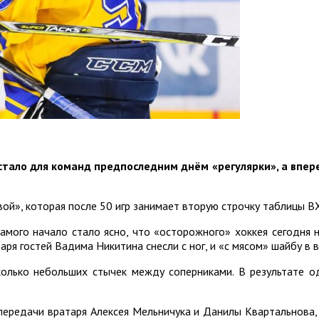
стало для команд предпоследним днём «регулярки», а впе
ой», которая после 50 игр занимает вторую строчку таблицы В
мого начало стало ясно, что «осторожного» хоккея сегодня н
аря гостей Вадима Никитина снесли с ног, и «с мясом» шайбу в
колько небольших стычек между соперниками. В результате 
передачи вратаря Алексея Мельничука и Данилы Квартальнова,