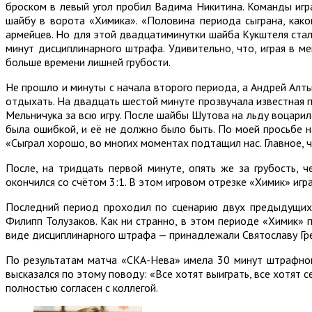
броском в левый угол пробил Вадима Никитина. Команды игр
шайбу в ворота «Химика». «Половина периода сыграна, како
армейцев. Но для этой двадцатиминутки шайба Кукштеля стал
минут дисциплинарного штрафа. Удивительно, что, играя в м
больше времени лишней грубости.
Не прошло и минуты с начала второго периода, а Андрей Алт
отдыхать. На двадцать шестой минуте прозвучала известная пе
Мельничука за всю игру. После шайбы Шутова на льду воцарил
была ошибкой, и её не должно было быть. По моей просьбе 
«Сыграл хорошо, во многих моментах подтащил нас. Главное, ч
После, на тридцать первой минуте, опять же за грубость
окончился со счётом 3:1. В этом игровом отрезке «Химик» игр
Последний период проходил по сценарию двух предыдущих.
Филипп Толузаков. Как ни странно, в этом периоде «Химик» 
виде дисциплинарного штрафа — принадлежали Святославу Гр
По результатам матча «СКА-Нева» имела 30 минут штрафног
высказался по этому поводу: «Все хотят выиграть, все хотят 
полностью согласен с коллегой.