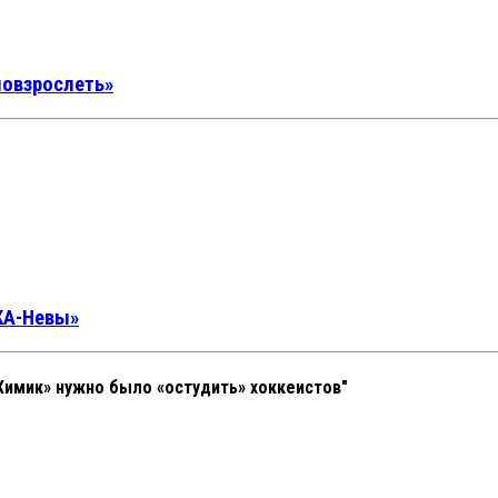
повзрослеть»
СКА-Невы»
Химик» нужно было «остудить» хоккеистов"