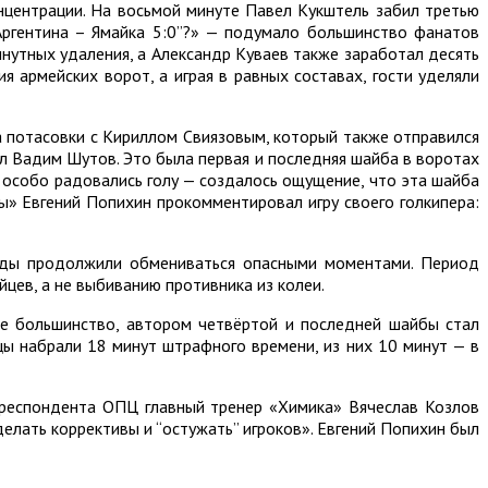
нцентрации. На восьмой минуте Павел Кукштель забил третью
“Аргентина – Ямайка 5:0”?» — подумало большинство фанатов
нутных удаления, а Александр Куваев также заработал десять
 армейских ворот, а играя в равных составах, гости уделяли
а потасовки с Кириллом Свиязовым, который также отправился
тил Вадим Шутов. Это была первая и последняя шайба в воротах
е особо радовались голу — создалось ощущение, что эта шайба
» Евгений Попихин прокомментировал игру своего голкипера:
анды продолжили обмениваться опасными моментами. Период
йцев, а не выбиванию противника из колеи.
е большинство, автором четвёртой и последней шайбы стал
цы набрали 18 минут штрафного времени, из них 10 минут — в
рреспондента ОПЦ главный тренер «Химика» Вячеслав Козлов
делать коррективы и “остужать” игроков». Евгений Попихин был