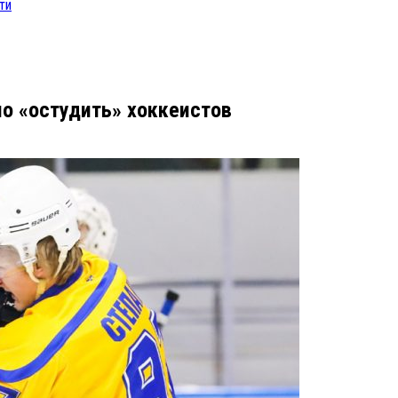
ти
о «остудить» хоккеистов