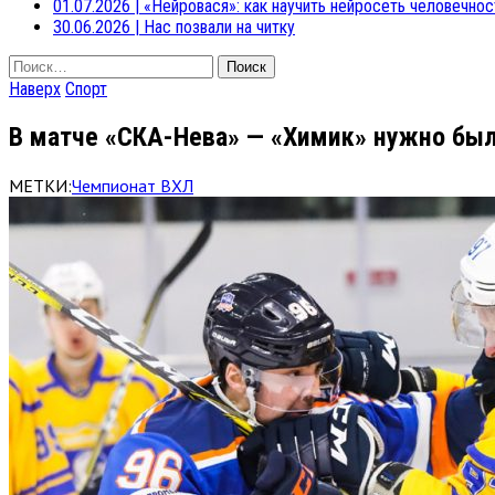
01.07.2026
|
«Нейровася»: как научить нейросеть человечнос
30.06.2026
|
Нас позвали на читку
Найти:
Наверх
Спорт
В матче «СКА-Нева» — «Химик» нужно был
МЕТКИ:
Чемпионат ВХЛ