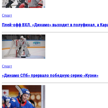
Спорт
Плей-офф ВХЛ. «Динамо» выходит в полуфинал, а Кар
Спорт
«Динамо СПб» прервало победную серию «Кузни»