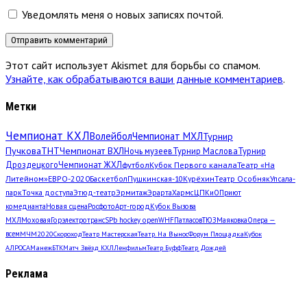
Уведомлять меня о новых записях почтой.
Этот сайт использует Akismet для борьбы со спамом.
Узнайте, как обрабатываются ваши данные комментариев
.
Метки
Чемпионат КХЛ
Волейбол
Чемпионат МХЛ
Турнир
Пучкова
ТНТ
Чемпионат ВХЛ
Ночь музеев
Турнир Маслова
Турнир
Дроздецкого
Чемпионат ЖХЛ
футбол
Кубок Первого канала
Театр «На
Литейном»
ЕВРО-2020
Баскетбол
Пушкинская-10
Курёхин
Театр Особняк
Упсала-
парк
Точка доступа
Этюд-театр
Эрмитаж
Эрарта
Хармс
ЦПКиО
Приют
комедианта
Новая сцена
Росфото
Арт-город
Кубок Вызова
МХЛ
Моховая
Горэлектротранс
SPb hockey open
WHF
Патласов
ТЮЗ
Маяковка
Опера —
всем
МЧМ2020
Скороход
Театр Мастерская
Театр. На Вынос
Форум Площадка
Кубок
АЛРОСА
Манеж
БТК
Матч Звёзд КХЛ
Ленфильм
Театр Буфф
Театр Дождей
Реклама