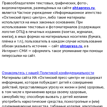
Правообладателем текстовых, графических, фото-,
видеоматериалов, размещённых на сайте
ohtapress.ru
,
является Частное учреждение «Информационное агентство
«Охтинский пресс-центр»», либо такие материалы
используются на иных законных основаниях. При
использовании текстовых и фотоматериалов (содержащих
логотип ОПЦ) в печатных изданиях (газетах, журналах,
книгах), в иных формах на материальных носителях (бумага,
плёнка и т.п.), пользователь в каждом случае использования
обязан указывать источник — сайт
ohtapress.ru,
а в
Интернет-СМИ
—
оформлять такое упоминание при помощи
гиперссылки на сайт.
Ознакомьтесь с нашей Политикой конфиденциальности
Материалы сайта ИА «Охтинский пресс-центр» не содержат
информацию, которая побуждает детей к совершению
действий, представляющих угрозу их жизни и (или) здоровью,
в том числе к причинению вреда своему здоровью,
самоубийству; способную вызвать у детей желание
употребить наркотические средства, психотропные и (или)
одурманивающие вещества, табачные изделия, алкогольную