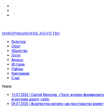
VK
RSS
mail
ИНФОРМАЦИОННОЕ АГЕНТСТВО
Культура
Спорт
Общество
Досуг
Анонсы
История
Районы
Книгомания
О нас
Новое
15.07.2026
|
Сергей Морозов: «Театр должен формировать
аудиторию вокруг себя»
09.07.2026
|
Архитектура интриги: как пространство влияет