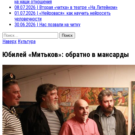
на наши отношения
08.07.2026
|
Вторая «читка» в театре «На Литейном»
01.07.2026
|
«Нейровася»: как научить нейросеть
человечности
30.06.2026
|
Нас позвали на читку
Найти:
Наверх
Культура
Юбилей «Митьков»: обратно в мансарды