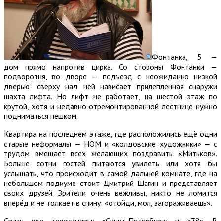
Фонтанка, 5 —
дом прямо напротив цирка. Со стороны Фонтанки —
подворотня, во дворе — подъезд с неожиданно низкой
дверью: сверху над ней нависает прилепленная снаружи
шахта лифта. Но лифт не работает, на шестой этаж по
крутой, хотя и недавно отремонтированной лестнице нужно
подниматься пешком.
Квартира на последнем этаже, где расположились ещё одни
старые неформалы — НОМ и «колдовские художники» — с
трудом вмещает всех желающих поздравить «Митьков».
Больше сотни гостей пытаются увидеть или хотя бы
услышать, что происходит в самой дальней комнате, где на
небольшом подиуме стоит Дмитрий Шагин и представляет
своих друзей. Зрители очень вежливы, никто не ломится
вперёд и не толкает в спину: «отойди, мол, загораживаешь».
Сразу две телекамеры: «Санкт-Петербург» и «78». В