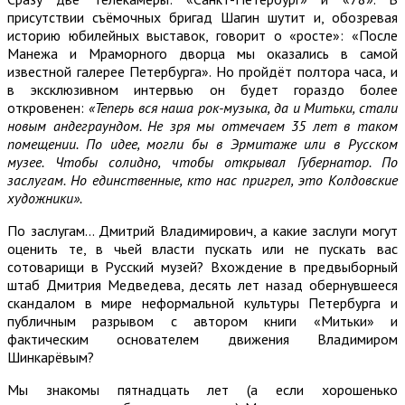
присутствии съёмочных бригад Шагин шутит и, обозревая
историю юбилейных выставок, говорит о «росте»: «После
Манежа и Мраморного дворца мы оказались в самой
известной галерее Петербурга». Но пройдёт полтора часа, и
в эксклюзивном интервью он будет гораздо более
откровенен:
«Теперь вся наша рок-музыка, да и Митьки, стали
новым андеграундом. Не зря мы отмечаем 35 лет в таком
помещении. По идее, могли бы в Эрмитаже или в Русском
музее. Чтобы солидно, чтобы открывал Губернатор. По
заслугам. Но единственные, кто нас пригрел, это Колдовские
художники».
По заслугам… Дмитрий Владимирович, а какие заслуги могут
оценить те, в чьей власти пускать или не пускать вас
сотоварищи в Русский музей? Вхождение в предвыборный
штаб Дмитрия Медведева, десять лет назад обернувшееся
скандалом в мире неформальной культуры Петербурга и
публичным разрывом с автором книги «Митьки» и
фактическим основателем движения Владимиром
Шинкарёвым?
Мы знакомы пятнадцать лет (а если хорошенько