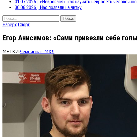
01.07.2026
|
«Нейровася»: как научить нейросеть человечнос
30.06.2026
|
Нас позвали на читку
Найти:
Наверх
Спорт
Егор Анисимов: «Сами привезли себе голы
МЕТКИ:
Чемпионат МХЛ