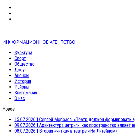
VK
RSS
mail
ИНФОРМАЦИОННОЕ АГЕНТСТВО
Культура
Спорт
Общество
Досуг
Анонсы
История
Районы
Книгомания
О нас
Новое
15.07.2026
|
Сергей Морозов: «Театр должен формировать а
09.07.2026
|
Архитектура интриги: как пространство влияет 
08.07.2026
|
Вторая «читка» в театре «На Литейном»