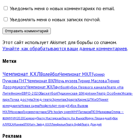
Уведомить меня о новых комментариях по email.
Уведомлять меня о новых записях почтой.
Этот сайт использует Akismet для борьбы со спамом.
Узнайте, как обрабатываются ваши данные комментариев
.
Метки
Чемпионат КХЛ
Волейбол
Чемпионат МХЛ
Турнир
Пучкова
ТНТ
Чемпионат ВХЛ
Ночь музеев
Турнир Маслова
Турнир
Дроздецкого
Чемпионат ЖХЛ
футбол
Кубок Первого канала
Театр «На
Литейном»
ЕВРО-2020
Баскетбол
Пушкинская-10
Курёхин
Театр Особняк
Упсала-
парк
Точка доступа
Этюд-театр
Эрмитаж
Эрарта
Хармс
ЦПКиО
Приют
комедианта
Новая сцена
Росфото
Арт-город
Кубок Вызова
МХЛ
Моховая
Горэлектротранс
SPb hockey open
WHF
Патласов
ТЮЗ
Маяковка
Опера —
всем
МЧМ2020
Скороход
Театр Мастерская
Театр. На Вынос
Форум Площадка
Кубок
АЛРОСА
Манеж
БТК
Матч Звёзд КХЛ
Ленфильм
Театр Буфф
Театр Дождей
Реклама