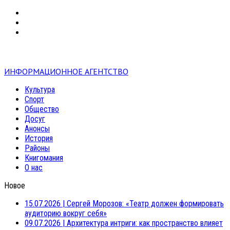
VK
RSS
mail
ИНФОРМАЦИОННОЕ АГЕНТСТВО
Культура
Спорт
Общество
Досуг
Анонсы
История
Районы
Книгомания
О нас
Новое
15.07.2026
|
Сергей Морозов: «Театр должен формировать
аудиторию вокруг себя»
09.07.2026
|
Архитектура интриги: как пространство влияет