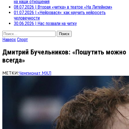
на наши отношения
08.07.2026
|
Вторая «читка» в театре «На Литейном»
01.07.2026
|
«Нейровася»: как научить нейросеть
человечности
30.06.2026
|
Нас позвали на читку
Найти:
Наверх
Спорт
Дмитрий Бучельников: «Пошутить можно
всегда»
МЕТКИ:
Чемпионат МХЛ