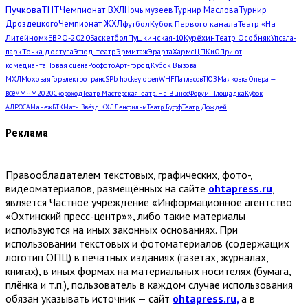
Пучкова
ТНТ
Чемпионат ВХЛ
Ночь музеев
Турнир Маслова
Турнир
Дроздецкого
Чемпионат ЖХЛ
футбол
Кубок Первого канала
Театр «На
Литейном»
ЕВРО-2020
Баскетбол
Пушкинская-10
Курёхин
Театр Особняк
Упсала-
парк
Точка доступа
Этюд-театр
Эрмитаж
Эрарта
Хармс
ЦПКиО
Приют
комедианта
Новая сцена
Росфото
Арт-город
Кубок Вызова
МХЛ
Моховая
Горэлектротранс
SPb hockey open
WHF
Патласов
ТЮЗ
Маяковка
Опера —
всем
МЧМ2020
Скороход
Театр Мастерская
Театр. На Вынос
Форум Площадка
Кубок
АЛРОСА
Манеж
БТК
Матч Звёзд КХЛ
Ленфильм
Театр Буфф
Театр Дождей
Реклама
Правообладателем текстовых, графических, фото-,
видеоматериалов, размещённых на сайте
ohtapress.ru
,
является Частное учреждение «Информационное агентство
«Охтинский пресс-центр»», либо такие материалы
используются на иных законных основаниях. При
использовании текстовых и фотоматериалов (содержащих
логотип ОПЦ) в печатных изданиях (газетах, журналах,
книгах), в иных формах на материальных носителях (бумага,
плёнка и т.п.), пользователь в каждом случае использования
обязан указывать источник — сайт
ohtapress.ru,
а в