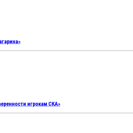
агарина»
веренности игрокам СКА»