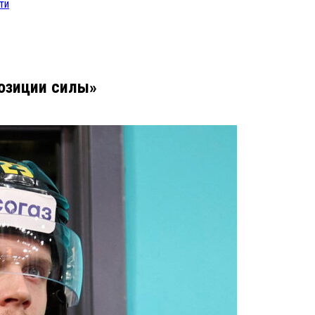
ти
позиции силы»