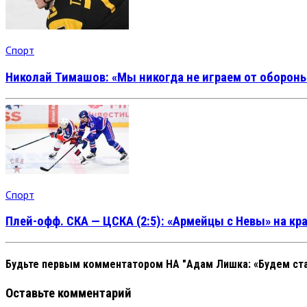
Спорт
Николай Тимашов: «Мы никогда не играем от оборон
Спорт
Плей-офф. СКА — ЦСКА (2:5): «Армейцы с Невы» на кр
Будьте первым комментатором
НА "Адам Лишка: «Будем ста
Оставьте комментарий