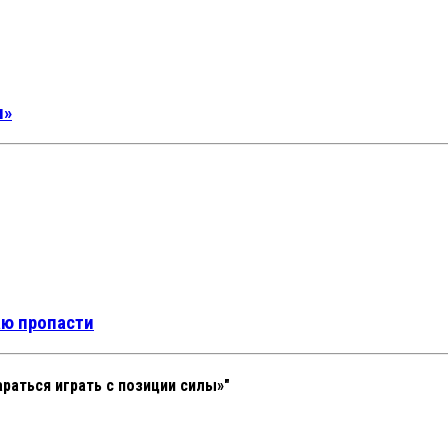
ы»
аю пропасти
раться играть с позиции силы»"