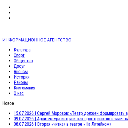
VK
RSS
mail
ИНФОРМАЦИОННОЕ АГЕНТСТВО
Культура
Спорт
Общество
Досуг
Анонсы
История
Районы
Книгомания
О нас
Новое
15.07.2026
|
Сергей Морозов: «Театр должен формировать а
09.07.2026
|
Архитектура интриги: как пространство влияет 
08.07.2026
|
Вторая «читка» в театре «На Литейном»