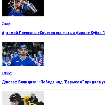
Спорт
Артемий Плешков: «Хочется сыграть в финале Кубка Г
Спорт
Джозеф Бландизи: «Победа над “Барысом” придала у