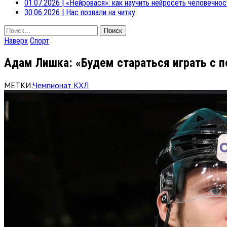
01.07.2026
|
«Нейровася»: как научить нейросеть человечнос
30.06.2026
|
Нас позвали на читку
Найти:
Наверх
Спорт
Адам Лишка: «Будем стараться играть с 
МЕТКИ:
Чемпионат КХЛ