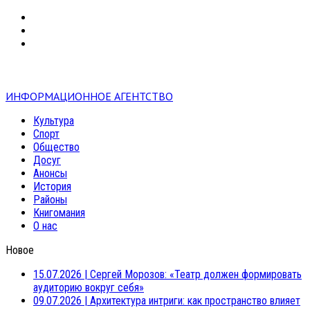
VK
RSS
mail
ИНФОРМАЦИОННОЕ АГЕНТСТВО
Культура
Спорт
Общество
Досуг
Анонсы
История
Районы
Книгомания
О нас
Новое
15.07.2026
|
Сергей Морозов: «Театр должен формировать
аудиторию вокруг себя»
09.07.2026
|
Архитектура интриги: как пространство влияет