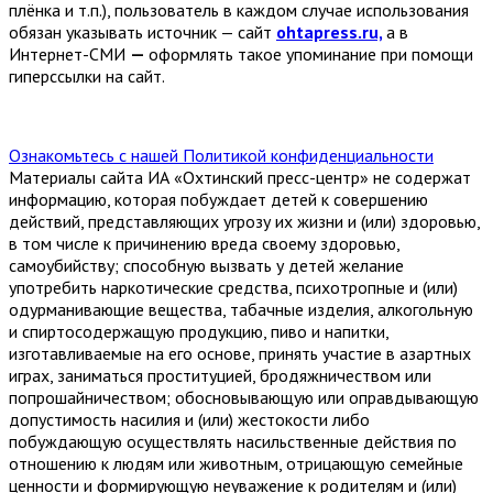
плёнка и т.п.), пользователь в каждом случае использования
обязан указывать источник — сайт
ohtapress.ru,
а в
Интернет-СМИ
—
оформлять такое упоминание при помощи
гиперссылки на сайт.
Ознакомьтесь с нашей Политикой конфиденциальности
Материалы сайта ИА «Охтинский пресс-центр» не содержат
информацию, которая побуждает детей к совершению
действий, представляющих угрозу их жизни и (или) здоровью,
в том числе к причинению вреда своему здоровью,
самоубийству; способную вызвать у детей желание
употребить наркотические средства, психотропные и (или)
одурманивающие вещества, табачные изделия, алкогольную
и спиртосодержащую продукцию, пиво и напитки,
изготавливаемые на его основе, принять участие в азартных
играх, заниматься проституцией, бродяжничеством или
попрошайничеством; обосновывающую или оправдывающую
допустимость насилия и (или) жестокости либо
побуждающую осуществлять насильственные действия по
отношению к людям или животным, отрицающую семейные
ценности и формирующую неуважение к родителям и (или)