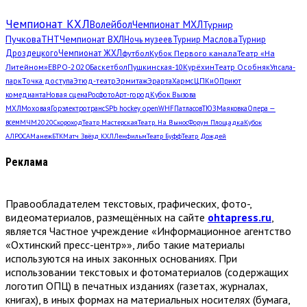
Чемпионат КХЛ
Волейбол
Чемпионат МХЛ
Турнир
Пучкова
ТНТ
Чемпионат ВХЛ
Ночь музеев
Турнир Маслова
Турнир
Дроздецкого
Чемпионат ЖХЛ
футбол
Кубок Первого канала
Театр «На
Литейном»
ЕВРО-2020
Баскетбол
Пушкинская-10
Курёхин
Театр Особняк
Упсала-
парк
Точка доступа
Этюд-театр
Эрмитаж
Эрарта
Хармс
ЦПКиО
Приют
комедианта
Новая сцена
Росфото
Арт-город
Кубок Вызова
МХЛ
Моховая
Горэлектротранс
SPb hockey open
WHF
Патласов
ТЮЗ
Маяковка
Опера —
всем
МЧМ2020
Скороход
Театр Мастерская
Театр. На Вынос
Форум Площадка
Кубок
АЛРОСА
Манеж
БТК
Матч Звёзд КХЛ
Ленфильм
Театр Буфф
Театр Дождей
Реклама
Правообладателем текстовых, графических, фото-,
видеоматериалов, размещённых на сайте
ohtapress.ru
,
является Частное учреждение «Информационное агентство
«Охтинский пресс-центр»», либо такие материалы
используются на иных законных основаниях. При
использовании текстовых и фотоматериалов (содержащих
логотип ОПЦ) в печатных изданиях (газетах, журналах,
книгах), в иных формах на материальных носителях (бумага,