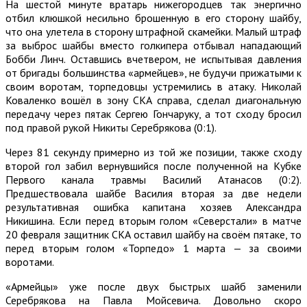
На шестой минуте вратарь нижегородцев так энергично
отбил клюшкой несильно брошенную в его сторону шайбу,
что она улетела в сторону штрафной скамейки. Малый штраф
за выброс шайбы вместо голкипера отбывал нападающий
Бобби Линч. Оставшись вчетвером, не испытывая давления
от бригады большинства «армейцев», не будучи прижатыми к
своим воротам, торпедовцы устремились в атаку. Николай
Коваленко вошёл в зону СКА справа, сделал диагональную
передачу через пятак Сергею Гончаруку, а тот сходу бросил
под правой рукой Никиты Серебрякова (0:1).
Через 81 секунду примерно из той же позиции, также сходу
второй гол забил вернувшийся после полученной на Кубке
Первого канала травмы Василий Атанасов (0:2).
Предшествовала шайбе Василия вторая за две недели
результативная ошибка капитана хозяев Александра
Никишина. Если перед вторым голом «Северстали» в матче
20 февраля защитник СКА оставил шайбу на своём пятаке, то
перед вторым голом «Торпедо» 1 марта — за своими
воротами.
«Армейцы» уже после двух быстрых шайб заменили
Серебрякова на Павла Мойсевича. Довольно скоро