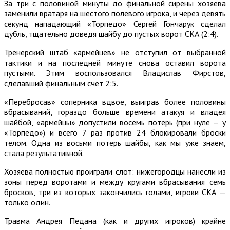
За три с половиной минуты до финальной сирены хозяева
заменили вратаря на шестого полевого игрока, и через девять
секунд нападающий «Торпедо» Сергей Гончарук сделал
дубль, тщательно доведя шайбу до пустых ворот СКА (2:4).
Тренерский штаб «армейцев» не отступил от выбранной
тактики и на последней минуте снова оставил ворота
пустыми. Этим воспользовался Владислав Фирстов,
сделавший финальным счёт 2:5.
«Перебросав» соперника вдвое, выиграв более половины
вбрасываний, гораздо больше времени атакуя и владея
шайбой, «армейцы» допустили восемь потерь (при нуле — у
«Торпедо») и всего 7 раз против 24 блокировали броски
телом. Одна из восьми потерь шайбы, как мы уже знаем,
стала результативной.
Хозяева полностью проиграли слот: нижегородцы нанесли из
зоны перед воротами и между кругами вбрасывания семь
бросков, три из которых закончились голами, игроки СКА —
только один.
Травма Андрея Педана (как и других игроков) крайне