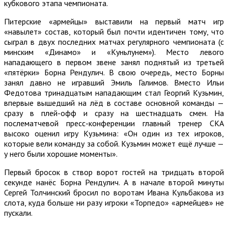
кубкового этапа чемпионата.
Питерские «армейцы» выставили на первый матч игр
«навылет» состав, который был почти идентичен тому, что
сыграл в двух последних матчах регулярного чемпионата (с
минским «Динамо» и «Куньлунем»). Место левого
нападающего в первом звене занял поднятый из третьей
«пятёрки» Борна Рендулич. В свою очередь, место Борны
занял давно не игравший Эмиль Галимов. Вместо Ильи
Федотова тринадцатым нападающим стал Георгий Кузьмин,
впервые вышедший на лёд в составе основной команды —
сразу в плей-офф и сразу на шестнадцать смен. На
послематчевой пресс-конференции главный тренер СКА
высоко оценил игру Кузьмина: «Он один из тех игроков,
которые вели команду за собой. Кузьмин может ещё лучше —
у него были хорошие моменты».
Первый бросок в створ ворот гостей на тридцать второй
секунде нанёс Борна Рендулич. А в начале второй минуты
Сергей Толчинский бросил по воротам Ивана Кульбакова из
слота, куда больше ни разу игроки «Торпедо» «армейцев» не
пускали.