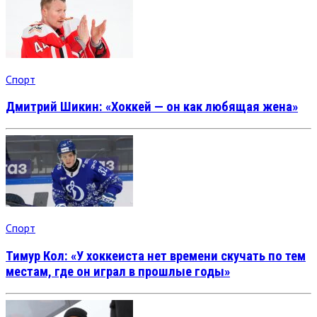
Спорт
Дмитрий Шикин: «Хоккей — он как любящая жена»
Спорт
Тимур Кол: «У хоккеиста нет времени скучать по тем
местам, где он играл в прошлые годы»