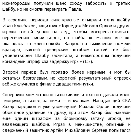
нижегородцы получили шанс сходу забросить и третью
шайбу, но не смогли переиграть Павла.
В середине периода сине-красные отыграли одну шайбу.
Иван Кульбаков, защитник «Торпедо» Михаил Орлов и другие
игроки гостей упали на лёд, чтобы воспрепятствовать
пересечению линии ворот, но шайба «с мясом» всё же
оказалась за «ленточкой». Запрос на выявление помехи
вратарю, взятый тренерским штабом гостей, не был
удовлетворён. Шайбу засчитали, а нижегородцы получили
командный штраф «за задержку игры» (1:2).
Второй период был гораздо более нервным и мог бы
остаться безголевым, но короткий результативный отрезок
всё же случился в финале двадцатиминутки.
Соперники моментально вспыхивали и охотно давали волю
эмоциям, а вслед за ними — и кулакам. Нападающий СКА
Захар Бардаков и уже упомянутый Михаил Орлов получили
обоюдное удаление за драку, при этом Захар был наказан
ещё одним штрафом за блокировку (атаку игрока, не
владеющего шайбой). Играя в меньшинстве, опытный и
сдержанный защитник Артём Михайлович Сергеев попытался