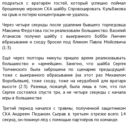
подраться с вратарём гостей, который успешно поймал
брошенную игроком СКА шайбу. Спровоцировать Кульбакова
на срыв и потерю концентрации не удалось.
Через четыре секунды после удаления бывшего торпедовца
Максима Федотова гости реализовали большинство. Василий
Атанасов получил шайбу с выигранного Бобби Линчем
вбрасывания и сходу бросил под блином Павла Мойсевича
(1:3).
Ещё через полторы минуты пришло время реализовывать
большинство и «армейцам». Занятно, что шайба Сергея
Толчинского была заброшена по сценарию предыдущей:
тоже с выигранного вбрасывания (на этот раз Михаилом
Воробьёвым), тоже сходу, тоже на неудобной для вратаря
высоте (2:3). Разница, пожалуй, была лишь в том, что гол
Сергея состоялся спустя три, а не четыре секунды с начала
игры в большинстве.
Третий период начался с травмы, полученной защитником
СКА Андреем Педаном. Сыграв в третьем отрезке всего 14
секунд, он покинул лёд с помощью партнёров по команде.