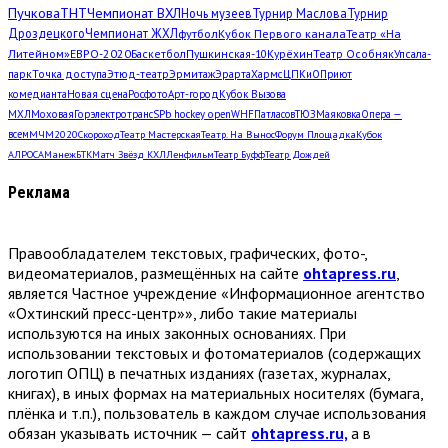
Пучкова
ТНТ
Чемпионат ВХЛ
Ночь музеев
Турнир Маслова
Турнир
Дроздецкого
Чемпионат ЖХЛ
футбол
Кубок Первого канала
Театр «На
Литейном»
ЕВРО-2020
Баскетбол
Пушкинская-10
Курёхин
Театр Особняк
Упсала-
парк
Точка доступа
Этюд-театр
Эрмитаж
Эрарта
Хармс
ЦПКиО
Приют
комедианта
Новая сцена
Росфото
Арт-город
Кубок Вызова
МХЛ
Моховая
Горэлектротранс
SPb hockey open
WHF
Патласов
ТЮЗ
Маяковка
Опера —
всем
МЧМ2020
Скороход
Театр Мастерская
Театр. На Вынос
Форум Площадка
Кубок
АЛРОСА
Манеж
БТК
Матч Звёзд КХЛ
Ленфильм
Театр Буфф
Театр Дождей
Реклама
Правообладателем текстовых, графических, фото-,
видеоматериалов, размещённых на сайте
ohtapress.ru
,
является Частное учреждение «Информационное агентство
«Охтинский пресс-центр»», либо такие материалы
используются на иных законных основаниях. При
использовании текстовых и фотоматериалов (содержащих
логотип ОПЦ) в печатных изданиях (газетах, журналах,
книгах), в иных формах на материальных носителях (бумага,
плёнка и т.п.), пользователь в каждом случае использования
обязан указывать источник — сайт
ohtapress.ru,
а в