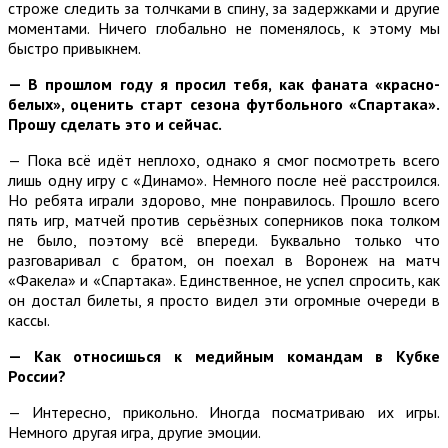
строже следить за толчками в спину, за задержками и другие
моментами. Ничего глобально не поменялось, к этому мы
быстро привыкнем.
— В прошлом году я просил тебя, как фаната «красно-
белых», оценить старт сезона футбольного «Спартака».
Прошу сделать это и сейчас.
— Пока всё идёт неплохо, однако я смог посмотреть всего
лишь одну игру с «Динамо». Немного после неё расстроился.
Но ребята играли здорово, мне понравилось. Прошло всего
пять игр, матчей против серьёзных соперников пока толком
не было, поэтому всё впереди. Буквально только что
разговаривал с братом, он поехал в Воронеж на матч
«Факела» и «Спартака». Единственное, не успел спросить, как
он достал билеты, я просто видел эти огромные очереди в
кассы.
— Как относишься к медийным командам в Кубке
России?
— Интересно, прикольно. Иногда посматриваю их игры.
Немного другая игра, другие эмоции.