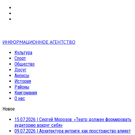
VK
RSS
mail
ИНФОРМАЦИОННОЕ АГЕНТСТВО
Культура
Спорт
Общество
Досуг
Анонсы
История
Районы
Книгомания
О нас
Новое
15.07.2026
|
Сергей Морозов: «Театр должен формировать
аудиторию вокруг себя»
09.07.2026
|
Архитектура интриги: как пространство влияет