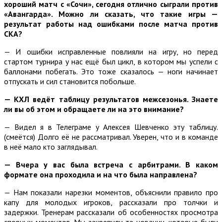
хороший матч с «Сочи», сегодня отлично сыграли против
«Авангарда». Можно ли сказать, что такие игры —
результат работы над ошибками после матча против
СКА?
— И ошибки исправленные повлияли на игру, но перед
стартом турнира у нас ещё был цикл, в котором мы успели с
баллонами побегать. Это тоже сказалось — ноги начинает
отпускать и сил становится побольше.
— КХЛ ведёт таблицу результатов межсезонья. Знаете
ли вы об этом и обращаете ли на это внимание?
— Видел я в Телеграме у Алексея Шевченко эту таблицу.
(смеётся) Долго её не рассматривал. Уверен, что и в команде
в неё мало кто заглядывал.
— Вчера у вас была встреча с арбитрами. В каком
формате она проходила и на что была направлена?
— Нам показали нарезки моментов, объяснили правило про
капу для молодых игроков, рассказали про толчки и
задержки. Тренерам рассказали об особенностях просмотра
спорных моментов. Мы закрепили те новации, которые были