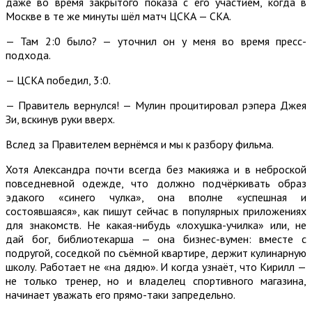
даже во время закрытого показа с его участием, когда в
Москве в те же минуты шёл матч ЦСКА — СКА.
— Там 2:0 было? — уточнил он у меня во время пресс-
подхода.
— ЦСКА победил, 3:0.
— Правитель вернулся! — Мулин процитировал рэпера Джея
Зи, вскинув руки вверх.
Вслед за Правителем вернёмся и мы к разбору фильма.
Хотя Александра почти всегда без макияжа и в неброской
повседневной одежде, что должно подчёркивать образ
эдакого «синего чулка», она вполне «успешная и
состоявшаяся», как пишут сейчас в популярных приложениях
для знакомств. Не какая-нибудь «лохушка-училка» или, не
дай бог, библиотекарша — она бизнес-вумен: вместе с
подругой, соседкой по съёмной квартире, держит кулинарную
школу. Работает не «на дядю». И когда узнаёт, что Кирилл —
не только тренер, но и владелец спортивного магазина,
начинает уважать его прямо-таки запредельно.