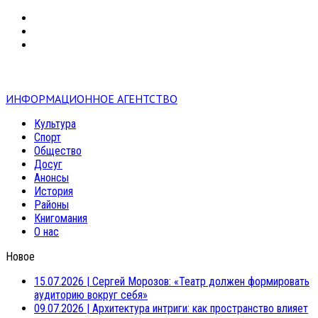
VK
RSS
mail
ИНФОРМАЦИОННОЕ АГЕНТСТВО
Культура
Спорт
Общество
Досуг
Анонсы
История
Районы
Книгомания
О нас
Новое
15.07.2026
|
Сергей Морозов: «Театр должен формировать
аудиторию вокруг себя»
09.07.2026
|
Архитектура интриги: как пространство влияет