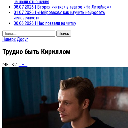
на наши отношения
08.07.2026
|
Вторая «читка» в театре «На Литейном»
01.07.2026
|
«Нейровася»: как научить нейросеть
человечности
30.06.2026
|
Нас позвали на читку
Найти:
Наверх
Досуг
Трудно быть Кириллом
МЕТКИ:
ТНТ