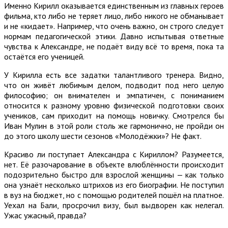
Именно Кирилл оказывается единственным из главных героев
фильма, кто либо не теряет лицо, либо никого не обманывает
и не «кидает». Например, что очень важно, он строго следует
нормам педагогической этики. Давно испытывая ответные
чувства к Александре, не подаёт виду всё то время, пока та
остаётся его ученицей.
У Кирилла есть все задатки талантливого тренера. Видно,
что он живёт любимым делом, подводит под него целую
философию; он внимателен и эмпатичен, с пониманием
относится к разному уровню физической подготовки своих
учеников, сам приходит на помощь новичку. Смотрелся бы
Иван Мулин в этой роли столь же гармонично, не пройди он
до этого школу шести сезонов «Молодёжки»? Не факт.
Красиво ли поступает Александра с Кириллом? Разумеется,
нет. Её разочарование в объекте влюблённости происходит
подозрительно быстро для взрослой женщины — как только
она узнаёт несколько штрихов из его биографии. Не поступил
в вуз на бюджет, но с помощью родителей пошёл на платное.
Уехал на Бали, просрочил визу, был выдворен как нелегал.
Ужас ужасный, правда?