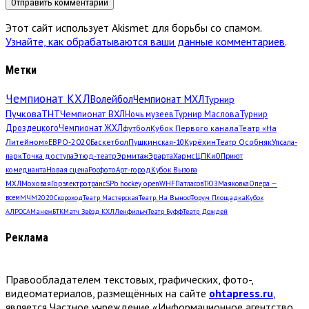
Этот сайт использует Akismet для борьбы со спамом.
Узнайте, как обрабатываются ваши данные комментариев
.
Метки
Чемпионат КХЛ
Волейбол
Чемпионат МХЛ
Турнир
Пучкова
ТНТ
Чемпионат ВХЛ
Ночь музеев
Турнир Маслова
Турнир
Дроздецкого
Чемпионат ЖХЛ
футбол
Кубок Первого канала
Театр «На
Литейном»
ЕВРО-2020
Баскетбол
Пушкинская-10
Курёхин
Театр Особняк
Упсала-
парк
Точка доступа
Этюд-театр
Эрмитаж
Эрарта
Хармс
ЦПКиО
Приют
комедианта
Новая сцена
Росфото
Арт-город
Кубок Вызова
МХЛ
Моховая
Горэлектротранс
SPb hockey open
WHF
Патласов
ТЮЗ
Маяковка
Опера —
всем
МЧМ2020
Скороход
Театр Мастерская
Театр. На Вынос
Форум Площадка
Кубок
АЛРОСА
Манеж
БТК
Матч Звёзд КХЛ
Ленфильм
Театр Буфф
Театр Дождей
Реклама
Правообладателем текстовых, графических, фото-,
видеоматериалов, размещённых на сайте
ohtapress.ru
,
является Частное учреждение «Информационное агентство