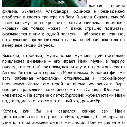
Главная героиня
фильма, 32-летняя Александра, одинока и безнадёжно
влюблена в своего тренера по бегу Кирилла. Сказать ему об
этом напрямую она не решается, хотя и привлекает внимание
«краша» как только может. И даже, страшно подумать,
оказывается с ним в одной постели — абсолютно невинно,
по-дружески, предварительно слегка перебрав алкоголя на
вечеринке секции бегунов.
Высокий, стройный, мускулистый мужчина действительно
привлекает внимание — его играет Иван Мулин, в первую
очередь известный зрителям, как ни крути, по роли хоккеиста
Антона Антипова в сериале «Молодёжка». В новом фильме
есть забавная «пасхалка», отсылающая к «хоккейному
прошлому» Ивана: его герой во время вечеринки в баре
смотрит трансляцию хоккейного матча «Салават Юлаев» —
«Авангард». На встрече с петербургскими журналистами Иван
подтвердил, что это сознательный ход режиссёра.
Кстати, как бы ни старался сейчас сам Иван
дистанцироваться от роли в «Молодёжке», было приятно
узнать, что за хоккеем он всё же следил. Причём делал это