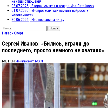
на наши отношения
08.07.2026
|
Вторая «читка» в театре «На Литейном»
01.07.2026
|
«Нейровася»: как научить нейросеть
человечности
30.06.2026
|
Нас позвали на читку
Найти:
Наверх
Спорт
Сергей Иванов: «Бились, играли до
последнего, просто немного не хватило»
МЕТКИ:
Чемпионат МХЛ