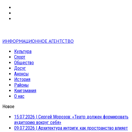
VK
RSS
mail
ИНФОРМАЦИОННОЕ АГЕНТСТВО
Культура
Спорт
Общество
Досуг
Анонсы
История
Районы
Книгомания
О нас
Новое
15.07.2026
|
Сергей Морозов: «Театр должен формировать
аудиторию вокруг себя»
09.07.2026
|
Архитектура интриги: как пространство влияет