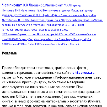
Чемпионат КХЛ
Волейбол
Чемпионат МХЛ
Турнир
Пучкова
ТНТ
Чемпионат ВХЛ
Ночь музеев
Турнир Маслова
Турнир
Дроздецкого
Чемпионат ЖХЛ
футбол
Кубок Первого канала
Театр «На
Литейном»
ЕВРО-2020
Баскетбол
Пушкинская-10
Курёхин
Театр Особняк
Упсала-
парк
Точка доступа
Этюд-театр
Эрмитаж
Эрарта
Хармс
ЦПКиО
Приют
комедианта
Новая сцена
Росфото
Арт-город
Кубок Вызова
МХЛ
Моховая
Горэлектротранс
SPb hockey open
WHF
Патласов
ТЮЗ
Маяковка
Опера —
всем
МЧМ2020
Скороход
Театр Мастерская
Театр. На Вынос
Форум Площадка
Кубок
АЛРОСА
Манеж
БТК
Матч Звёзд КХЛ
Ленфильм
Театр Буфф
Театр Дождей
Реклама
Правообладателем текстовых, графических, фото-,
видеоматериалов, размещённых на сайте
ohtapress.ru
,
является Частное учреждение «Информационное агентство
«Охтинский пресс-центр»», либо такие материалы
используются на иных законных основаниях. При
использовании текстовых и фотоматериалов (содержащих
логотип ОПЦ) в печатных изданиях (газетах, журналах,
книгах), в иных формах на материальных носителях (бумага,
плёнка и т.п.), пользователь в каждом случае использования