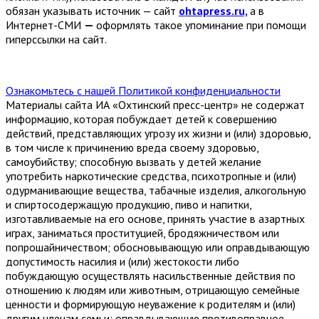
обязан указывать источник — сайт
ohtapress.ru,
а в
Интернет-СМИ
—
оформлять такое упоминание при помощи
гиперссылки на сайт.
Ознакомьтесь с нашей Политикой конфиденциальности
Материалы сайта ИА «Охтинский пресс-центр» не содержат
информацию, которая побуждает детей к совершению
действий, представляющих угрозу их жизни и (или) здоровью,
в том числе к причинению вреда своему здоровью,
самоубийству; способную вызвать у детей желание
употребить наркотические средства, психотропные и (или)
одурманивающие вещества, табачные изделия, алкогольную
и спиртосодержащую продукцию, пиво и напитки,
изготавливаемые на его основе, принять участие в азартных
играх, заниматься проституцией, бродяжничеством или
попрошайничеством; обосновывающую или оправдывающую
допустимость насилия и (или) жестокости либо
побуждающую осуществлять насильственные действия по
отношению к людям или животным, отрицающую семейные
ценности и формирующую неуважение к родителям и (или)
другим членам семьи; оправдывающую противоправное