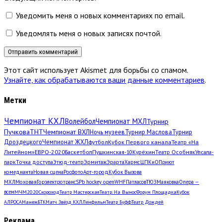
Уведомить меня о новых комментариях по email.
Уведомлять меня о новых записях почтой.
Этот сайт использует Akismet для борьбы со спамом.
Узнайте, как обрабатываются ваши данные комментариев
.
Метки
Чемпионат КХЛ
Волейбол
Чемпионат МХЛ
Турнир
Пучкова
ТНТ
Чемпионат ВХЛ
Ночь музеев
Турнир Маслова
Турнир
Дроздецкого
Чемпионат ЖХЛ
футбол
Кубок Первого канала
Театр «На
Литейном»
ЕВРО-2020
Баскетбол
Пушкинская-10
Курёхин
Театр Особняк
Упсала-
парк
Точка доступа
Этюд-театр
Эрмитаж
Эрарта
Хармс
ЦПКиО
Приют
комедианта
Новая сцена
Росфото
Арт-город
Кубок Вызова
МХЛ
Моховая
Горэлектротранс
SPb hockey open
WHF
Патласов
ТЮЗ
Маяковка
Опера —
всем
МЧМ2020
Скороход
Театр Мастерская
Театр. На Вынос
Форум Площадка
Кубок
АЛРОСА
Манеж
БТК
Матч Звёзд КХЛ
Ленфильм
Театр Буфф
Театр Дождей
Реклама