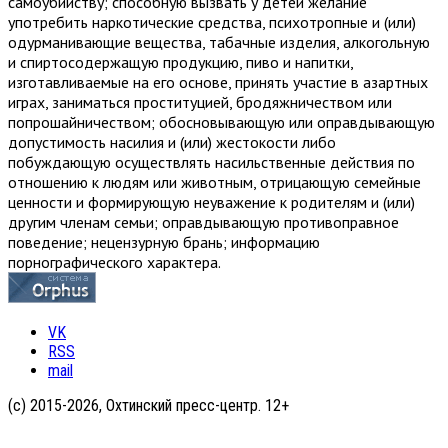
самоубийству; способную вызвать у детей желание
употребить наркотические средства, психотропные и (или)
одурманивающие вещества, табачные изделия, алкогольную
и спиртосодержащую продукцию, пиво и напитки,
изготавливаемые на его основе, принять участие в азартных
играх, заниматься проституцией, бродяжничеством или
попрошайничеством; обосновывающую или оправдывающую
допустимость насилия и (или) жестокости либо
побуждающую осуществлять насильственные действия по
отношению к людям или животным, отрицающую семейные
ценности и формирующую неуважение к родителям и (или)
другим членам семьи; оправдывающую противоправное
поведение; нецензурную брань; информацию
порнографического характера.
VK
RSS
mail
(с) 2015-2026, Охтинский пресс-центр. 12+