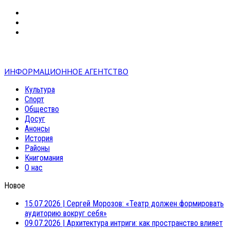
VK
RSS
mail
ИНФОРМАЦИОННОЕ АГЕНТСТВО
Культура
Спорт
Общество
Досуг
Анонсы
История
Районы
Книгомания
О нас
Новое
15.07.2026
|
Сергей Морозов: «Театр должен формировать
аудиторию вокруг себя»
09.07.2026
|
Архитектура интриги: как пространство влияет