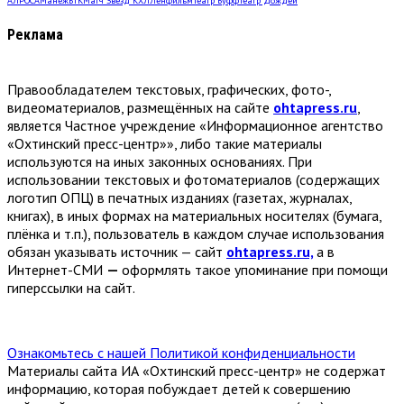
АЛРОСА
Манеж
БТК
Матч Звёзд КХЛ
Ленфильм
Театр Буфф
Театр Дождей
Реклама
Правообладателем текстовых, графических, фото-,
видеоматериалов, размещённых на сайте
ohtapress.ru
,
является Частное учреждение «Информационное агентство
«Охтинский пресс-центр»», либо такие материалы
используются на иных законных основаниях. При
использовании текстовых и фотоматериалов (содержащих
логотип ОПЦ) в печатных изданиях (газетах, журналах,
книгах), в иных формах на материальных носителях (бумага,
плёнка и т.п.), пользователь в каждом случае использования
обязан указывать источник — сайт
ohtapress.ru,
а в
Интернет-СМИ
—
оформлять такое упоминание при помощи
гиперссылки на сайт.
Ознакомьтесь с нашей Политикой конфиденциальности
Материалы сайта ИА «Охтинский пресс-центр» не содержат
информацию, которая побуждает детей к совершению