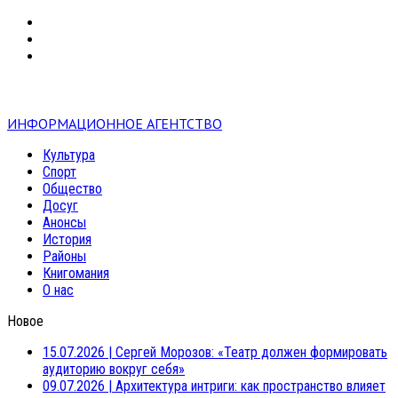
VK
RSS
mail
ИНФОРМАЦИОННОЕ АГЕНТСТВО
Культура
Спорт
Общество
Досуг
Анонсы
История
Районы
Книгомания
О нас
Новое
15.07.2026
|
Сергей Морозов: «Театр должен формировать
аудиторию вокруг себя»
09.07.2026
|
Архитектура интриги: как пространство влияет