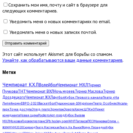
Сохранить мои имя, почту и сайт в браузере для
следующих комментариев.
Уведомить меня о новых комментариях по email.
Уведомлять меня о новых записях почтой.
Этот сайт использует Akismet для борьбы со спамом.
Узнайте, как обрабатываются ваши данные комментариев
.
Метки
Чемпионат КХЛ
Волейбол
Чемпионат МХЛ
Турнир
Пучкова
ТНТ
Чемпионат ВХЛ
Ночь музеев
Турнир Маслова
Турнир
Дроздецкого
Чемпионат ЖХЛ
футбол
Кубок Первого канала
Театр «На
Литейном»
ЕВРО-2020
Баскетбол
Пушкинская-10
Курёхин
Театр Особняк
Упсала-
парк
Точка доступа
Этюд-театр
Эрмитаж
Эрарта
Хармс
ЦПКиО
Приют
комедианта
Новая сцена
Росфото
Арт-город
Кубок Вызова
МХЛ
Моховая
Горэлектротранс
SPb hockey open
WHF
Патласов
ТЮЗ
Маяковка
Опера —
всем
МЧМ2020
Скороход
Театр Мастерская
Театр. На Вынос
Форум Площадка
Кубок