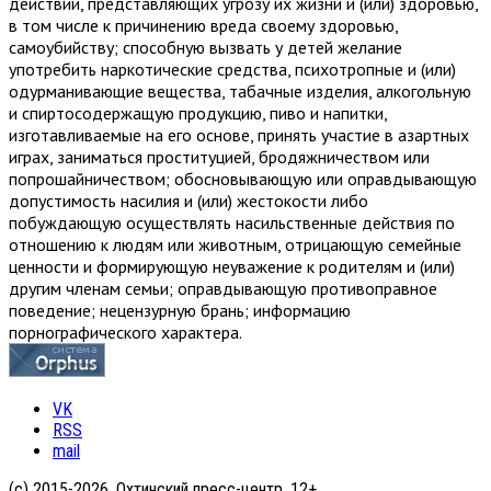
действий, представляющих угрозу их жизни и (или) здоровью,
в том числе к причинению вреда своему здоровью,
самоубийству; способную вызвать у детей желание
употребить наркотические средства, психотропные и (или)
одурманивающие вещества, табачные изделия, алкогольную
и спиртосодержащую продукцию, пиво и напитки,
изготавливаемые на его основе, принять участие в азартных
играх, заниматься проституцией, бродяжничеством или
попрошайничеством; обосновывающую или оправдывающую
допустимость насилия и (или) жестокости либо
побуждающую осуществлять насильственные действия по
отношению к людям или животным, отрицающую семейные
ценности и формирующую неуважение к родителям и (или)
другим членам семьи; оправдывающую противоправное
поведение; нецензурную брань; информацию
порнографического характера.
VK
RSS
mail
(с) 2015-2026, Охтинский пресс-центр. 12+