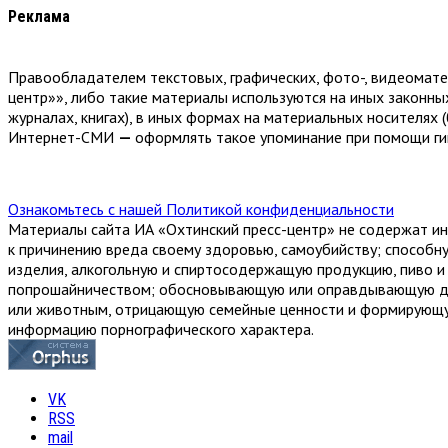
Реклама
Правообладателем текстовых, графических, фото-, видеомат
центр»», либо такие материалы используются на иных законны
журналах, книгах), в иных формах на материальных носителях (
Интернет-СМИ
—
оформлять такое упоминание при помощи гип
Ознакомьтесь с нашей Политикой конфиденциальности
Материалы сайта ИА «Охтинский пресс-центр» не содержат ин
к причинению вреда своему здоровью, самоубийству; способн
изделия, алкогольную и спиртосодержащую продукцию, пиво и н
попрошайничеством; обосновывающую или оправдывающую доп
или животным, отрицающую семейные ценности и формирующую
информацию порнографического характера.
VK
RSS
mail