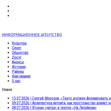
VK
RSS
mail
ИНФОРМАЦИОННОЕ АГЕНТСТВО
Культура
Спорт
Общество
Досуг
Анонсы
История
Районы
Книгомания
О нас
Новое
15.07.2026
|
Сергей Морозов: «Театр должен формировать а
09.07.2026
|
Архитектура интриги: как пространство влияет 
08.07.2026
|
Вторая «читка» в театре «На Литейном»