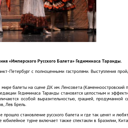
ения «Имперского Русского Балета» Гедиминаса Таранды.
анкт-Петербург с полноценными гастролями. Выступления прой
 мире балеты на сцене ДК им. Ленсовета (Каменноостровский пр
редакции Гедиминаса Таранды становятся целостным и эффектн
личаются особой выразительностью, грацией, продуманной с
в, Лев Брель.
 прошло становление русского балета и где так ценят и любят
е юбилейное турне включает также спектакли в Бразилии, Китае