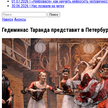
01.07.2026
|
«Нейровася»: как научить нейросеть человечнос
30.06.2026
|
Нас позвали на читку
Найти:
Наверх
Анонсы
Гедиминас Таранда представит в Петербу