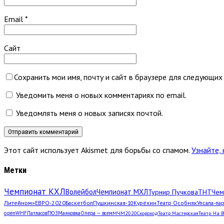
Email
*
Сайт
Сохранить мои имя, почту и сайт в браузере для следующих
Уведомить меня о новых комментариях по email.
Уведомлять меня о новых записях почтой.
Этот сайт использует Akismet для борьбы со спамом.
Узнайте,
Метки
Чемпионат КХЛ
Волейбол
Чемпионат МХЛ
Турнир Пучкова
ТНТ
Чем
Литейном»
ЕВРО-2020
Баскетбол
Пушкинская-10
Курёхин
Театр Особняк
Упсала-па
open
WHF
Патласов
ТЮЗ
Маяковка
Опера — всем
МЧМ2020
Скороход
Театр Мастерская
Театр. На 