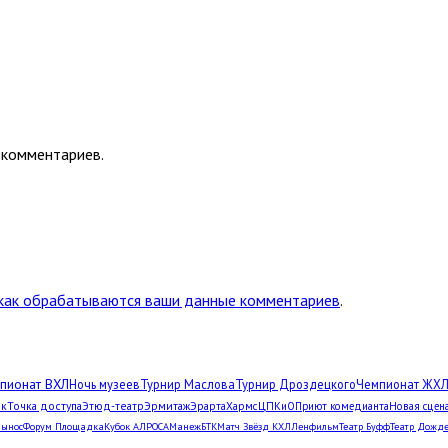
 комментариев.
 как обрабатываются ваши данные комментариев
.
пионат ВХЛ
Ночь музеев
Турнир Маслова
Турнир Дроздецкого
Чемпионат ЖХ
рк
Точка доступа
Этюд-театр
Эрмитаж
Эрарта
Хармс
ЦПКиО
Приют комедианта
Новая сцен
Вынос
Форум Площадка
Кубок АЛРОСА
Манеж
БТК
Матч Звёзд КХЛ
Ленфильм
Театр Буфф
Театр Дожд