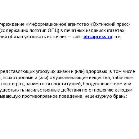
е учреждение «Информационное агентство «Охтинский пресс-
(содержащих логотип ОПЦ) в печатных изданиях (газетах,
ания обязан указывать источник — сайт
ohtapress.ru,
а в
едставляющих угрозу их жизни и (или) здоровью, в том числе
а, психотропные и (или) одурманивающие вещества, табачные
ртных играх, заниматься проституцией, бродяжничеством или
ществлять насильственные действия по отношению к людям
дывающую противоправное поведение; нецензурную брань;