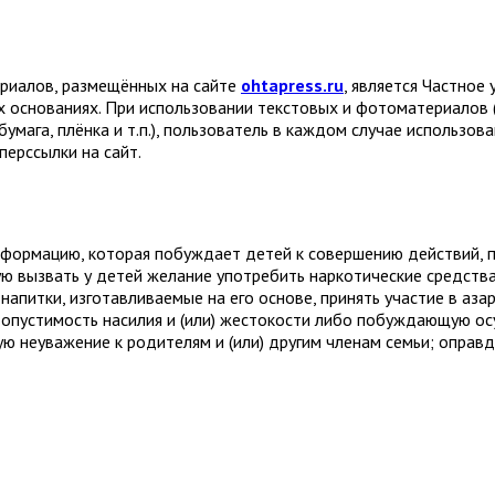
ериалов, размещённых на сайте
ohtapress.ru
, является Частно
х основаниях. При использовании текстовых и фотоматериалов 
бумага, плёнка и т.п.), пользователь в каждом случае использов
ерссылки на сайт.
формацию, которая побуждает детей к совершению действий, пр
ую вызвать у детей желание употребить наркотические средств
апитки, изготавливаемые на его основе, принять участие в аза
устимость насилия и (или) жестокости либо побуждающую осу
 неуважение к родителям и (или) другим членам семьи; оправ