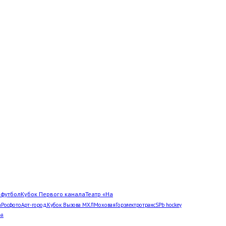
Л
футбол
Кубок Первого канала
Театр «На
а
Росфото
Арт-город
Кубок Вызова МХЛ
Моховая
Горэлектротранс
SPb hockey
ей