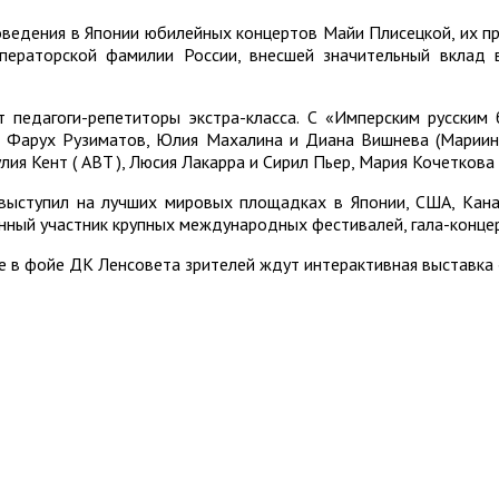
оведения в Японии юбилейных концертов Майи Плисецкой, их пр
ераторской фамилии России, внесшей значительный вклад в
 педагоги-репетиторы экстра-класса. С «Имперским русским
), Фарух Рузиматов, Юлия Махалина и Диана Вишнева (Мариин
я Кент ( ABT ), Люсия Лакарра и Сирил Пьер, Мария Кочеткова ,
выступил на лучших мировых площадках в Японии, США, Канаде
янный участник крупных международных фестивалей, гала-концер
е в фойе ДК Ленсовета зрителей ждут интерактивная выставка 