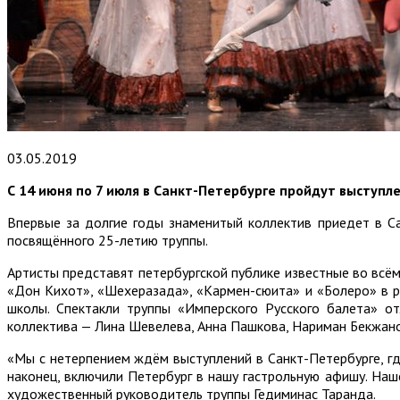
03.05.2019
С 14 июня по 7 июля в Санкт-Петербурге пройдут выступл
Впервые за долгие годы знаменитый коллектив приедет в С
посвящённого 25-летию труппы.
Артисты представят петербургской публике известные во всём
«Дон Кихот», «Шехеразада», «Кармен-сюита» и «Болеро» в 
школы. Спектакли труппы «Имперского Русского балета» от
коллектива — Лина Шевелева, Анна Пашкова, Нариман Бекжано
«Мы с нетерпением ждём выступлений в Санкт-Петербурге, где
наконец, включили Петербург в нашу гастрольную афишу. Наш
художественный руководитель труппы Гедиминас Таранда.