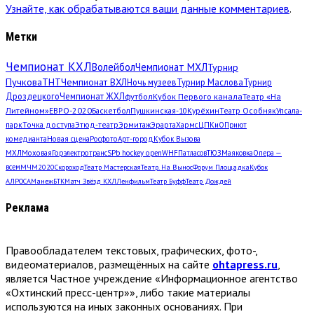
Узнайте, как обрабатываются ваши данные комментариев
.
Метки
Чемпионат КХЛ
Волейбол
Чемпионат МХЛ
Турнир
Пучкова
ТНТ
Чемпионат ВХЛ
Ночь музеев
Турнир Маслова
Турнир
Дроздецкого
Чемпионат ЖХЛ
футбол
Кубок Первого канала
Театр «На
Литейном»
ЕВРО-2020
Баскетбол
Пушкинская-10
Курёхин
Театр Особняк
Упсала-
парк
Точка доступа
Этюд-театр
Эрмитаж
Эрарта
Хармс
ЦПКиО
Приют
комедианта
Новая сцена
Росфото
Арт-город
Кубок Вызова
МХЛ
Моховая
Горэлектротранс
SPb hockey open
WHF
Патласов
ТЮЗ
Маяковка
Опера —
всем
МЧМ2020
Скороход
Театр Мастерская
Театр. На Вынос
Форум Площадка
Кубок
АЛРОСА
Манеж
БТК
Матч Звёзд КХЛ
Ленфильм
Театр Буфф
Театр Дождей
Реклама
Правообладателем текстовых, графических, фото-,
видеоматериалов, размещённых на сайте
ohtapress.ru
,
является Частное учреждение «Информационное агентство
«Охтинский пресс-центр»», либо такие материалы
используются на иных законных основаниях. При