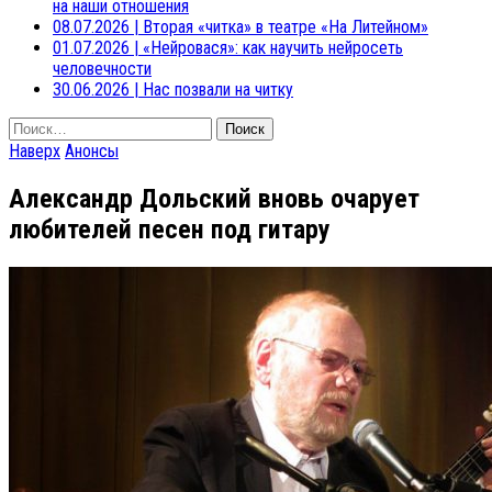
на наши отношения
08.07.2026
|
Вторая «читка» в театре «На Литейном»
01.07.2026
|
«Нейровася»: как научить нейросеть
человечности
30.06.2026
|
Нас позвали на читку
Найти:
Наверх
Анонсы
Александр Дольский вновь очарует
любителей песен под гитару