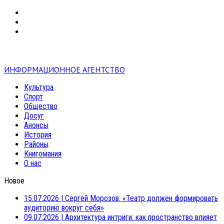
VK
RSS
mail
ИНФОРМАЦИОННОЕ АГЕНТСТВО
Культура
Спорт
Общество
Досуг
Анонсы
История
Районы
Книгомания
О нас
Новое
15.07.2026
|
Сергей Морозов: «Театр должен формировать
аудиторию вокруг себя»
09.07.2026
|
Архитектура интриги: как пространство влияет