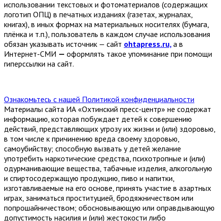
использовании текстовых и фотоматериалов (содержащих
логотип ОПЦ) в печатных изданиях (газетах, журналах,
книгах), в иных формах на материальных носителях (бумага,
плёнка и т.п.), пользователь в каждом случае использования
обязан указывать источник — сайт
ohtapress.ru,
а в
Интернет-СМИ
—
оформлять такое упоминание при помощи
гиперссылки на сайт.
Ознакомьтесь с нашей Политикой конфиденциальности
Материалы сайта ИА «Охтинский пресс-центр» не содержат
информацию, которая побуждает детей к совершению
действий, представляющих угрозу их жизни и (или) здоровью,
в том числе к причинению вреда своему здоровью,
самоубийству; способную вызвать у детей желание
употребить наркотические средства, психотропные и (или)
одурманивающие вещества, табачные изделия, алкогольную
и спиртосодержащую продукцию, пиво и напитки,
изготавливаемые на его основе, принять участие в азартных
играх, заниматься проституцией, бродяжничеством или
попрошайничеством; обосновывающую или оправдывающую
допустимость насилия и (или) жестокости либо