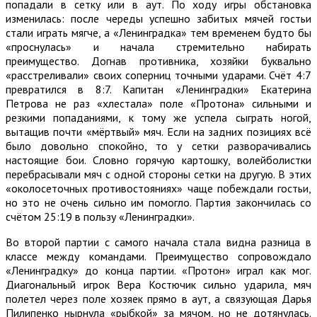
попадали в сетку или в аут. По ходу игры обстановка
изменилась: после череды успешно забитых мячей гостьи
стали играть мягче, а «Ленинградка» тем временем будто бы
«проснулась» и начала стремительно набирать
преимущество. Догнав противника, хозяйки буквально
«расстреливали» своих соперниц точными ударами. Счёт 4:7
превратился в 8:7. Капитан «Ленинградки» Екатерина
Петрова не раз «хлестала» поле «Протона» сильными и
резкими попаданиями, к тому же успела сыграть ногой,
вытащив почти «мёртвый» мяч. Если на задних позициях всё
было довольно спокойно, то у сетки разворачивались
настоящие бои. Словно горячую картошку, волейболистки
перебрасывали мяч с одной стороны сетки на другую. В этих
«околосеточных противостояниях» чаще побеждали гостьи,
но это не очень сильно им помогло. Партия закончилась со
счётом 25:19 в пользу «Ленинградки».
Во второй партии с самого начала стала видна разница в
классе между командами. Преимущество сопровождало
«Ленинградку» до конца партии. «Протон» играл как мог.
Диагональный игрок Вера Костючик сильно ударила, мяч
полетел через поле хозяек прямо в аут, а связующая Дарья
Пилипенко нырнула «рыбкой» за мячом, но не дотянулась.