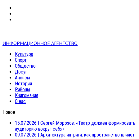
VK
RSS
mail
ИНФОРМАЦИОННОЕ АГЕНТСТВО
Культура
Спорт
Общество
Досуг
Анонсы
История
Районы
Книгомания
О нас
Новое
15.07.2026
|
Сергей Морозов: «Театр должен формировать
аудиторию вокруг себя»
09.07.2026
|
Архитектура интриги: как пространство влияет