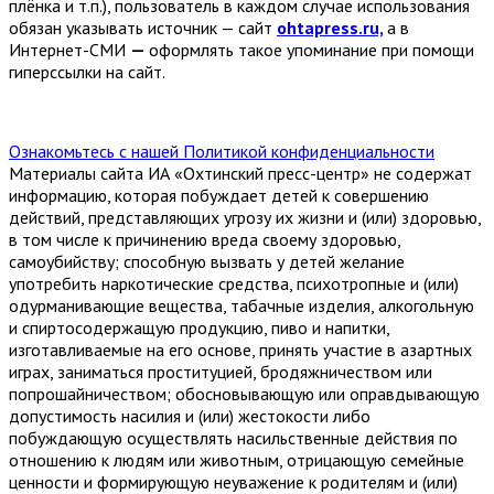
плёнка и т.п.), пользователь в каждом случае использования
обязан указывать источник — сайт
ohtapress.ru,
а в
Интернет-СМИ
—
оформлять такое упоминание при помощи
гиперссылки на сайт.
Ознакомьтесь с нашей Политикой конфиденциальности
Материалы сайта ИА «Охтинский пресс-центр» не содержат
информацию, которая побуждает детей к совершению
действий, представляющих угрозу их жизни и (или) здоровью,
в том числе к причинению вреда своему здоровью,
самоубийству; способную вызвать у детей желание
употребить наркотические средства, психотропные и (или)
одурманивающие вещества, табачные изделия, алкогольную
и спиртосодержащую продукцию, пиво и напитки,
изготавливаемые на его основе, принять участие в азартных
играх, заниматься проституцией, бродяжничеством или
попрошайничеством; обосновывающую или оправдывающую
допустимость насилия и (или) жестокости либо
побуждающую осуществлять насильственные действия по
отношению к людям или животным, отрицающую семейные
ценности и формирующую неуважение к родителям и (или)