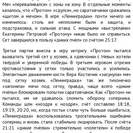
Мяч «переваливался» с зоны на зону. В отдельные моменты
казалось, что «Протон» «сдулся», но саратовчанки сражались
«щитом и мечом». В игре «Ленинградки» почти ничего не
изменилось: столь же неплохими были и защита, и
подстраховка, и сильная атака. С мощными «выстрелами»
Екатерины Петровой «Протону» никак было не справиться.
Сет завершился в пользу «диких пчёл» со счётом 25:17.
Третья партия внесла в игру интригу. «Протон» пытался
выхватить третий сет у хозяек, а «девчонки с Невы» хотели
твёрдой и уверенной победы. В третьем игровом отрезке
противостояния у сетки только участились и усилились.
Элегантным движением кисти Вера Костючик «засунула» мяч
под сетку хозяек. «Ленинградка» так же тихонечко
«загоняла» мячи под сетку, правда, чаще всего «дикие
пчёлы» блокировали попытки саратовчанок. Как «Протон» ни
пытался, им не удавалось сломить оборону соперника.
Команды шли «ноздря к ноздре», счёт составлял 18:18,
19:19, 20:20, но, когда гостьи стали чуть больше ошибаться,
«Ленинградка» воспользовалась трогательными ошибками
соперниц и вновь стала стабильно лидировать. После счёта
21:21 «дикие пчёлки» стремительно «полетели» к победе