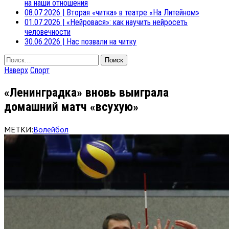
на наши отношения
08.07.2026
|
Вторая «читка» в театре «На Литейном»
01.07.2026
|
«Нейровася»: как научить нейросеть
человечности
30.06.2026
|
Нас позвали на читку
Найти:
Наверх
Спорт
«Ленинградка» вновь выиграла
домашний матч «всухую»
МЕТКИ:
Волейбол