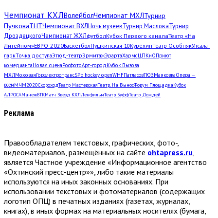
Чемпионат КХЛ
Волейбол
Чемпионат МХЛ
Турнир
Пучкова
ТНТ
Чемпионат ВХЛ
Ночь музеев
Турнир Маслова
Турнир
Дроздецкого
Чемпионат ЖХЛ
футбол
Кубок Первого канала
Театр «На
Литейном»
ЕВРО-2020
Баскетбол
Пушкинская-10
Курёхин
Театр Особняк
Упсала-
парк
Точка доступа
Этюд-театр
Эрмитаж
Эрарта
Хармс
ЦПКиО
Приют
комедианта
Новая сцена
Росфото
Арт-город
Кубок Вызова
МХЛ
Моховая
Горэлектротранс
SPb hockey open
WHF
Патласов
ТЮЗ
Маяковка
Опера —
всем
МЧМ2020
Скороход
Театр Мастерская
Театр. На Вынос
Форум Площадка
Кубок
АЛРОСА
Манеж
БТК
Матч Звёзд КХЛ
Ленфильм
Театр Буфф
Театр Дождей
Реклама
Правообладателем текстовых, графических, фото-,
видеоматериалов, размещённых на сайте
ohtapress.ru
,
является Частное учреждение «Информационное агентство
«Охтинский пресс-центр»», либо такие материалы
используются на иных законных основаниях. При
использовании текстовых и фотоматериалов (содержащих
логотип ОПЦ) в печатных изданиях (газетах, журналах,
книгах), в иных формах на материальных носителях (бумага,