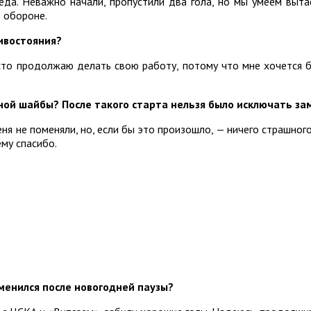
да. Неважно начали, пропустили два гола, но мы умеем вытаск
в обороне.
тивостояния?
росто продолжаю делать свою работу, потому что мне хочется б
ной шайбы? После такого старта нельзя было исключать за
меня не поменяли, но, если бы это произошло, — ничего страшног
ему спасибо.
менился после новогодней паузы?