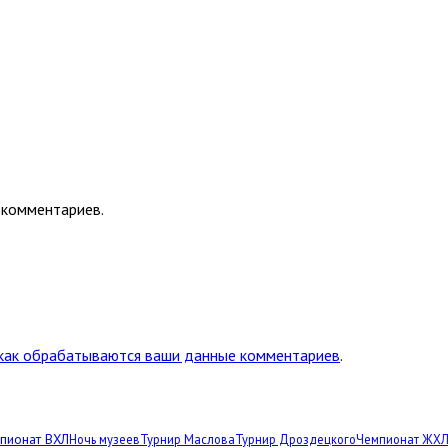
 комментариев.
 как обрабатываются ваши данные комментариев
.
пионат ВХЛ
Ночь музеев
Турнир Маслова
Турнир Дроздецкого
Чемпионат ЖХ