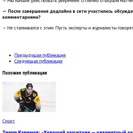
— Мы начали действовать увереннее. Отлично отыграли матчи 
—
После завершения дедлайна в сети участились обсужде
комментариями?
— Не сталкивался с этим. Пусть эксперты и журналисты говорят
Предыдущая публикация
Следующая публикация
Похожие публикации
Спорт
Тимур Каримов: «Хороший защитник — незаметный з