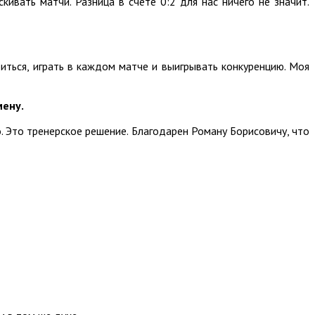
ивать матчи. Разница в счёте 0:2 для нас ничего не значит.
иться, играть в каждом матче и выигрывать конкуренцию. Моя
мену.
о. Это тренерское решение. Благодарен Роману Борисовичу, что