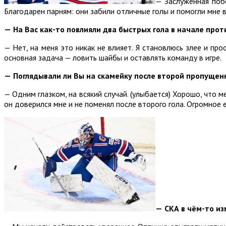
— Заслуженная побе
Благодарен парням: они забили отличные голы и помогли мне 
—
На Вас как-то повлияли два быстрых гола в начале про
— Нет, на меня это никак не влияет. Я становлюсь злее и п
основная задача — ловить шайбы и оставлять команду в игре.
—
Поглядывали ли Вы на скамейку после второй пропущен
— Одним глазком, на всякий случай. (улыбается) Хорошо, что 
он доверился мне и не поменял после второго гола. Огромное 
—
СКА в чём-то из