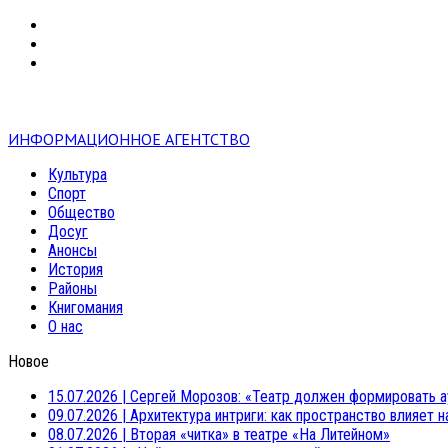
VK
RSS
mail
ИНФОРМАЦИОННОЕ АГЕНТСТВО
Культура
Спорт
Общество
Досуг
Анонсы
История
Районы
Книгомания
О нас
Новое
15.07.2026
|
Сергей Морозов: «Театр должен формировать а
09.07.2026
|
Архитектура интриги: как пространство влияет 
08.07.2026
|
Вторая «читка» в театре «На Литейном»