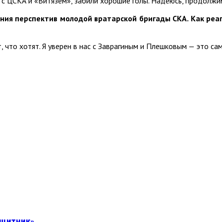
с ЦСКА и «Витязем», забили хорошие голы. Надеюсь, продолжим
ния перспектив молодой вратарской бригады СКА. Как реаг
, что хотят. Я уверен в нас с Заврагиным и Плешковым — это сам
ащитник»