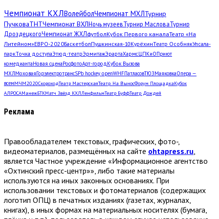
Чемпионат КХЛ
Волейбол
Чемпионат МХЛ
Турнир
Пучкова
ТНТ
Чемпионат ВХЛ
Ночь музеев
Турнир Маслова
Турнир
Дроздецкого
Чемпионат ЖХЛ
футбол
Кубок Первого канала
Театр «На
Литейном»
ЕВРО-2020
Баскетбол
Пушкинская-10
Курёхин
Театр Особняк
Упсала-
парк
Точка доступа
Этюд-театр
Эрмитаж
Эрарта
Хармс
ЦПКиО
Приют
комедианта
Новая сцена
Росфото
Арт-город
Кубок Вызова
МХЛ
Моховая
Горэлектротранс
SPb hockey open
WHF
Патласов
ТЮЗ
Маяковка
Опера —
всем
МЧМ2020
Скороход
Театр Мастерская
Театр. На Вынос
Форум Площадка
Кубок
АЛРОСА
Манеж
БТК
Матч Звёзд КХЛ
Ленфильм
Театр Буфф
Театр Дождей
Реклама
Правообладателем текстовых, графических, фото-,
видеоматериалов, размещённых на сайте
ohtapress.ru
,
является Частное учреждение «Информационное агентство
«Охтинский пресс-центр»», либо такие материалы
используются на иных законных основаниях. При
использовании текстовых и фотоматериалов (содержащих
логотип ОПЦ) в печатных изданиях (газетах, журналах,
книгах), в иных формах на материальных носителях (бумага,