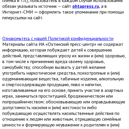
плёнка и т.п.), пользователь в каждом случае использования
обязан указывать источник — сайт
ohtapress.ru,
а в
Интернет-СМИ
—
оформлять такое упоминание при помощи
гиперссылки на сайт.
Ознакомьтесь с нашей Политикой конфиденциальности
Материалы сайта ИА «Охтинский пресс-центр» не содержат
информацию, которая побуждает детей к совершению
действий, представляющих угрозу их жизни и (или) здоровью,
в том числе к причинению вреда своему здоровью,
самоубийству; способную вызвать у детей желание
употребить наркотические средства, психотропные и (или)
одурманивающие вещества, табачные изделия, алкогольную
и спиртосодержащую продукцию, пиво и напитки,
изготавливаемые на его основе, принять участие в азартных
играх, заниматься проституцией, бродяжничеством или
попрошайничеством; обосновывающую или оправдывающую
допустимость насилия и (или) жестокости либо
побуждающую осуществлять насильственные действия по
отношению к людям или животным, отрицающую семейные
ценности и формирующую неуважение к родителям и (или)