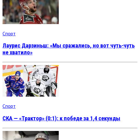
Спорт
Лаурис Дарзиньш: «Мы сражались, но вот чуть-чуть
не хватило»
Спорт
СКА — «Трактор» (0:1): к победе за 1,4 секунды