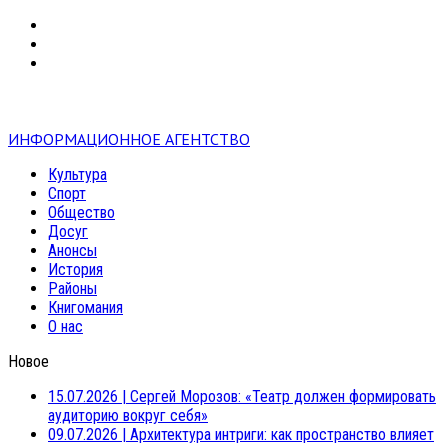
VK
RSS
mail
ИНФОРМАЦИОННОЕ АГЕНТСТВО
Культура
Спорт
Общество
Досуг
Анонсы
История
Районы
Книгомания
О нас
Новое
15.07.2026
|
Сергей Морозов: «Театр должен формировать
аудиторию вокруг себя»
09.07.2026
|
Архитектура интриги: как пространство влияет