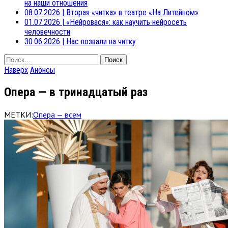
на наши отношения
08.07.2026
|
Вторая «читка» в театре «На Литейном»
01.07.2026
|
«Нейровася»: как научить нейросеть
человечности
30.06.2026
|
Нас позвали на читку
Найти:
Наверх
Анонсы
Опера — в тринадцатый раз
МЕТКИ:
Опера — всем