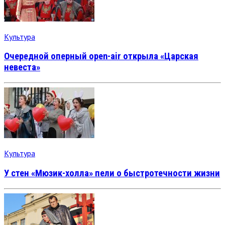
Культура
Очередной оперный open-air открыла «Царская
невеста»
Культура
У стен «Мюзик-холла» пели о быстротечности жизни