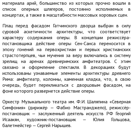
материала арий, большинство из которых прочно вошли в
список оперных шлягеров, постоянно исполняемых в
концертах, а также в масштабности массовых хоровых сцен.
Плац перед фасадом Гатчинского дворца выбран в силу
суровой аскетичности архитектуры, что соответствует
характеру содержания оперы. В концепции режиссёра-
постановщика действие оперы Сен-Санса переносится в
эпоху гонений на первохристиан и первых христианских
страстотерпцев, чьи мучения за веру включались в систему
зрелищ на аренах древнеримских амфитеатров. С этим
связано и оформление спектакля. В декорациях будут
использованы узнаваемые элементы архитектуры древнего
Рима: амфитеатр, колонны, каменная кладка, что, в свою
очередь, будет перекликаться с дворцовым фасадом, на
фоне которого развернется действие оперы.
Оркестр Музыкального театра им. Ф.И. Шаляпина «Северная
Симфония» (дирижёр — Фабио Мастранджело), режиссёр-
постановщик — заслуженный деятель искусств РФ Георгий
Исаакян, художник-постановщик — Юлия Гольцова,
балетмейстер — Сергей Нарышев.