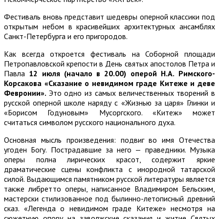
Фестиваль вновь представит шедевры оперной классики под
открытым небом в красивейших архитектурных ансамблях
Санкт-Петербурга и его пригородов.
Как всегда откроется фестиваль на Соборной площади
Петропавловской крепости в День святых апостолов Петра и
Павла
12 июля (начало в 20.00) оперой Н.А.
Римского-
Корсакова «Сказание о невидимом граде Китеже и деве
Февронии».
Это одно из самых величественных творений в
русской оперной школе наряду с «Жизнью за царя» Глинки и
«Борисом Годуновым» Мусоргского. «Китеж» может
считаться символом русского национального духа.
Основная мысль произведения: подвиг во имя Отечества
угоден Богу. Пострадавшие за него — праведники. Музыка
оперы полна лирических красот, содержит яркие
драматические сцены конфликта с инородной татарской
силой. Выдающимся памятником русской литературы является
также либретто оперы, написанное Владимиром Бельским,
мастерски стилизованное под былинно-летописный древний
сказ. «Легенда о невидимом граде Китеже» несмотря на
сюжетную опору на заволжские сказания и житие Святых