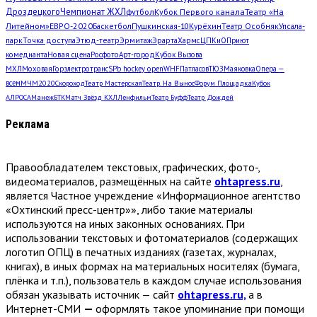
Дроздецкого
Чемпионат ЖХЛ
футбол
Кубок Первого канала
Театр «На
Литейном»
ЕВРО-2020
Баскетбол
Пушкинская-10
Курёхин
Театр Особняк
Упсала-
парк
Точка доступа
Этюд-театр
Эрмитаж
Эрарта
Хармс
ЦПКиО
Приют
комедианта
Новая сцена
Росфото
Арт-город
Кубок Вызова
МХЛ
Моховая
Горэлектротранс
SPb hockey open
WHF
Патласов
ТЮЗ
Маяковка
Опера —
всем
МЧМ2020
Скороход
Театр Мастерская
Театр. На Вынос
Форум Площадка
Кубок
АЛРОСА
Манеж
БТК
Матч Звёзд КХЛ
Ленфильм
Театр Буфф
Театр Дождей
Реклама
Правообладателем текстовых, графических, фото-,
видеоматериалов, размещённых на сайте
ohtapress.ru
,
является Частное учреждение «Информационное агентство
«Охтинский пресс-центр»», либо такие материалы
используются на иных законных основаниях. При
использовании текстовых и фотоматериалов (содержащих
логотип ОПЦ) в печатных изданиях (газетах, журналах,
книгах), в иных формах на материальных носителях (бумага,
плёнка и т.п.), пользователь в каждом случае использования
обязан указывать источник — сайт
ohtapress.ru,
а в
Интернет-СМИ
—
оформлять такое упоминание при помощи