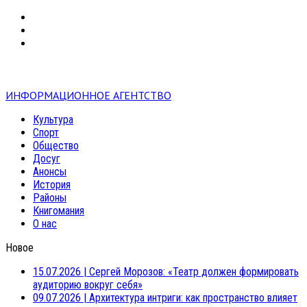
VK
RSS
mail
ИНФОРМАЦИОННОЕ АГЕНТСТВО
Культура
Спорт
Общество
Досуг
Анонсы
История
Районы
Книгомания
О нас
Новое
15.07.2026
|
Сергей Морозов: «Театр должен формировать
аудиторию вокруг себя»
09.07.2026
|
Архитектура интриги: как пространство влияет