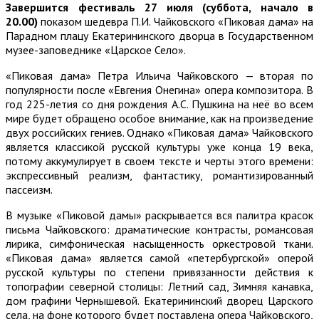
Завершится фестиваль 27 июля (суббота, начало в
20.00)
показом шедевра П.И. Чайковского «Пиковая дама» на
Парадном плацу Екатерининского дворца в Государственном
музее-заповеднике «Царское Село».
«Пиковая дама» Петра Ильича Чайковского — вторая по
популярности после «Евгения Онегина» опера композитора. В
год 225-летия со дня рождения А.С. Пушкина на неё во всем
мире будет обращено особое внимание, как на произведение
двух российских гениев. Однако «Пиковая дама» Чайковского
является классикой русской культуры уже конца 19 века,
потому аккумулирует в своем тексте и черты этого времени:
экспрессивный реализм, фантастику, романтизированный
пассеизм.
В музыке «Пиковой дамы» раскрывается вся палитра красок
письма Чайковского: драматические контрасты, романсовая
лирика, симфоническая насыщенность оркестровой ткани.
«Пиковая дама» является самой «петербургской» оперой
русской культуры по степени привязанности действия к
топографии северной столицы: Летний сад, Зимняя канавка,
дом графини Чернышевой. Екатерининский дворец Царского
села, на фоне которого будет поставлена опера Чайковского,