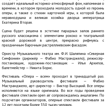
создаёт идеальный историко-атмосферный фон, напоминая о
времени, в котором проходила молодость одной из героинь
оперы, а также о стихии карточной игры, к которой была
неравнодушна и великая хозяйка дворца императрица
Екатерина Вторая.
Сцена будет решена в эстетике парадных залов раннего
русского классицизма с элементами рококо и театральной
красной дорожкой в центре, прекрасно рифмуясь с
праздничным барочным растреллиевским фасадом.
Оркестр Музыкального театра им. Ф.И. Шаляпина «Северная
Симфония» (дирижёр — Фабио Мастранджело), режиссёр-
постановщик, художник-постановщик — Илья Архипов,
балетмейстер — Никита Борис.
Фестиваль «Опера — всем» проходит в тринадцатый раз.
Музыкальный руководитель фестиваля — Фабио
Мастранджело, арт-директор — Виктор Высоцкий. Все оперы
исполняются на языке оригинала. Во все годы проведения
фестиваля спектакли open air сопровождались аншлагами. По
подсчетам организаторов, оперные спектакли фестиваля за
12 лет посетили более 350 тысяч человек.