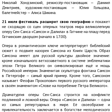
Николай Хондзинский, режиссёр-постановщик — Даниил
Дмитриев, художник-постановщик — Юлия Гольцова,
балетмейстер — Алиса Шикина.
21 июля фестиваль расширит свою географию
и покажет
не сходящую со сцен оперных театров мира великолепную
оперу Сен-Санса «Самсон и Далила» в Гатчине на плацу перед
Гатчинским дворцом (начало в 17.00).
Опера в романтическом ключе интерпретирует библейский
сюжет о подвиге назорея Самсона из Книги Царств. Образ
Самсона имеет для русской культуры двойное значение:
кроме изначального ветхозаветного в системе эмблематики
эпохи Петра Великого он символизировал ещё и мощь
Российской империи. Знаменитая скульптура фонтана Самсон
в Петергофе — самый яркий пример. Кроме того, Самсоном
называет Феофан Прокопович первого русского императора
в своём знаменитом «Слове на погребение Петра Великого».
Драматургия оперы Сен-Санса строится на конфликте
подлинной и ложной веры. Опера «Самсон и Далила» — одна
из самых репертуарных в мире. Её своеобразие и
привлекательность заключается в богатстве мелодического