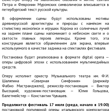
Петра и Февронии Муромских символически вписывается в
петербургский текст русской культуры.
В оформлении сцены будут использованы мотивы
древнерусской архитектуры и природы с намёком на
стилистику иконописи и игрушки. Корона из солнечных лучей
на заднем плане сцены напоминает о небесном свете и о
святости главных героев легенды. Кроме того, эта
конструкция является обрамлением для экрана, впервые
используемого в качестве задника на спектаклях фестиваля.
Постановка будет реализована в формате digital opera —
оперы цифровой эпохи с использованием мультимедийных
средств.
Оперу исполнит оркестр Музыкального театра им. Ф.И.
Шаляпина «Северная Симфония» (дирижёр
Фабио Мастранджело), режиссёр-постановщик — Виктор
Высоцкий, художник-постановщик — Юлия Гольцова,
балетмейстер — Константин Чувашев.
Продолжится фестиваль 17 июля (среда, начало в 19.00)
постановкой популярной оперы итальянского композитора