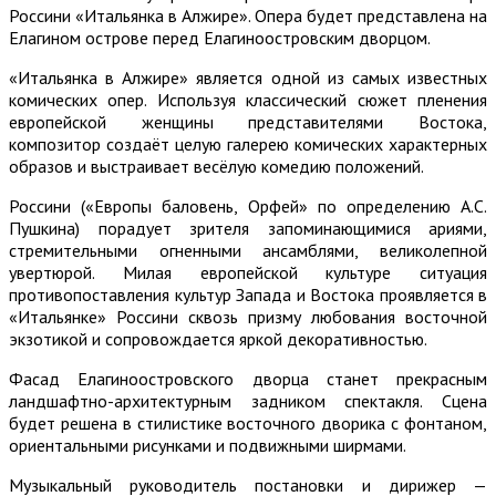
Россини «Итальянка в Алжире». Опера будет представлена на
Елагином острове перед Елагиноостровским дворцом.
«Итальянка в Алжире» является одной из самых известных
комических опер. Используя классический сюжет пленения
европейской женщины представителями Востока,
композитор создаёт целую галерею комических характерных
образов и выстраивает весёлую комедию положений.
Россини («Европы баловень, Орфей» по определению А.С.
Пушкина) порадует зрителя запоминающимися ариями,
стремительными огненными ансамблями, великолепной
увертюрой. Милая европейской культуре ситуация
противопоставления культур Запада и Востока проявляется в
«Итальянке» Россини сквозь призму любования восточной
экзотикой и сопровождается яркой декоративностью.
Фасад Елагиноостровского дворца станет прекрасным
ландшафтно-архитектурным задником спектакля. Сцена
будет решена в стилистике восточного дворика с фонтаном,
ориентальными рисунками и подвижными ширмами.
Музыкальный руководитель постановки и дирижер —