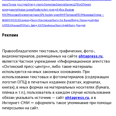
парк
Точка доступа
Этюд-театр
Эрмитаж
Эрарта
Хармс
ЦПКиО
Приют
комедианта
Новая сцена
Росфото
Арт-город
Кубок Вызова
МХЛ
Моховая
Горэлектротранс
SPb hockey open
WHF
Патласов
ТЮЗ
Маяковка
Опера —
всем
МЧМ2020
Скороход
Театр Мастерская
Театр. На Вынос
Форум Площадка
Кубок
АЛРОСА
Манеж
БТК
Матч Звёзд КХЛ
Ленфильм
Театр Буфф
Театр Дождей
Реклама
Правообладателем текстовых, графических, фото-,
видеоматериалов, размещённых на сайте
ohtapress.ru
,
является Частное учреждение «Информационное агентство
«Охтинский пресс-центр»», либо такие материалы
используются на иных законных основаниях. При
использовании текстовых и фотоматериалов (содержащих
логотип ОПЦ) в печатных изданиях (газетах, журналах,
книгах), в иных формах на материальных носителях (бумага,
плёнка и т.п.), пользователь в каждом случае использования
обязан указывать источник — сайт
ohtapress.ru,
а в
Интернет-СМИ
—
оформлять такое упоминание при помощи
гиперссылки на сайт.