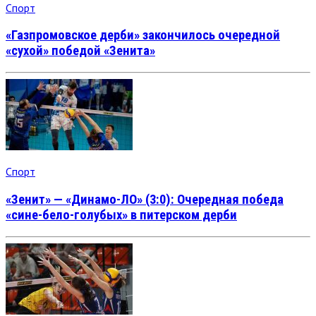
Спорт
«Газпромовское дерби» закончилось очередной
«сухой» победой «Зенита»
Спорт
«Зенит» — «Динамо-ЛО» (3:0): Очередная победа
«сине-бело-голубых» в питерском дерби