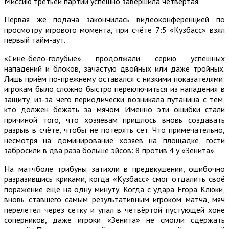
Миссию третьей партии успешно завершила четвёртая.
Первая же подача закончилась видеоконференцией по
просмотру игрового момента, при счёте 7:5 «Кузбасс» взял
первый тайм-аут.
«Сине-бело-голубые» продолжали серию успешных
нападений и блоков, зачастую двойных или даже тройных.
Лишь приём по-прежнему оставался с низкими показателями:
игрокам было сложно быстро переключиться из нападения в
защиту, из-за чего периодически возникала путаница с тем,
кто должен бежать за мячом. Именно эти ошибки стали
причиной того, что хозяевам пришлось вновь создавать
разрыв в счёте, чтобы не потерять сет. Что примечательно,
несмотря на доминирование хозяев на площадке, гости
забросили в два раза больше эйсов: 8 против 4 у «Зенита».
На матчболе трибуны затихли в предвкушении, ошибочно
разразившись криками, когда «Кузбасс» смог отдалить своё
поражение ещё на одну минуту. Когда с удара Егора Клюки,
вновь ставшего самым результативным игроком матча, мяч
перелетел через сетку и упал в четвёртой пустующей хоне
соперников, даже игроки «Зенита» не смогли сдержать