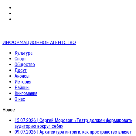
VK
RSS
mail
ИНФОРМАЦИОННОЕ АГЕНТСТВО
Культура
Спорт
Общество
Досуг
Анонсы
История
Районы
Книгомания
О нас
Новое
15.07.2026
|
Сергей Морозов: «Театр должен формировать
аудиторию вокруг себя»
09.07.2026
|
Архитектура интриги: как пространство влияет