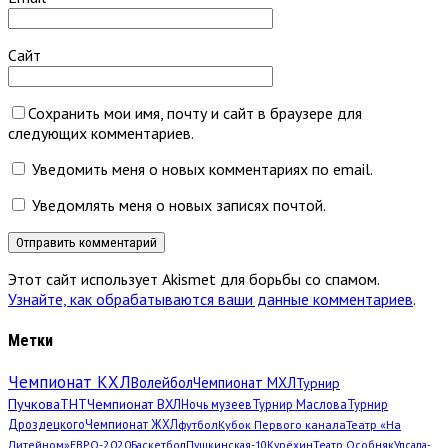
Сайт
Сохранить мои имя, почту и сайт в браузере для
следующих комментариев.
Уведомить меня о новых комментариях по email.
Уведомлять меня о новых записях почтой.
Этот сайт использует Akismet для борьбы со спамом.
Узнайте, как обрабатываются ваши данные комментариев
.
Метки
Чемпионат КХЛ
Волейбол
Чемпионат МХЛ
Турнир
Пучкова
ТНТ
Чемпионат ВХЛ
Ночь музеев
Турнир Маслова
Турнир
Дроздецкого
Чемпионат ЖХЛ
футбол
Кубок Первого канала
Театр «На
Литейном»
ЕВРО-2020
Баскетбол
Пушкинская-10
Курёхин
Театр Особняк
Упсала-