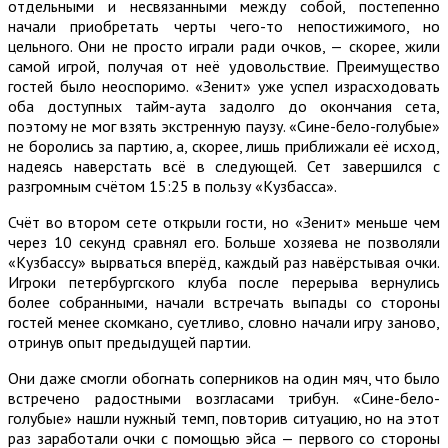
отдельными и несвязанными между собой, постепенно
начали приобретать черты чего-то непостижимого, но
цельного. Они не просто играли ради очков, — скорее, жили
самой игрой, получая от неё удовольствие. Преимущество
гостей было неоспоримо. «Зенит» уже успел израсходовать
оба доступных тайм-аута задолго до окончания сета,
поэтому не мог взять экстренную паузу. «Сине-бело-голубые»
не боролись за партию, а, скорее, лишь приближали её исход,
надеясь наверстать всё в следующей. Сет завершился с
разгромным счётом 15:25 в пользу «Кузбасса».
Счёт во втором сете открыли гости, но «Зенит» меньше чем
через 10 секунд сравнял его. Больше хозяева не позволяли
«Кузбассу» вырваться вперёд, каждый раз навёрстывая очки.
Игроки петербургского клуба после перерыва вернулись
более собранными, начали встречать выпады со стороны
гостей менее скомкано, суетливо, словно начали игру заново,
отринув опыт предыдущей партии.
Они даже смогли обогнать соперников на один мяч, что было
встречено радостными возгласами трибун. «Сине-бело-
голубые» нашли нужный темп, повторив ситуацию, но на этот
раз заработали очки с помощью эйса — первого со стороны