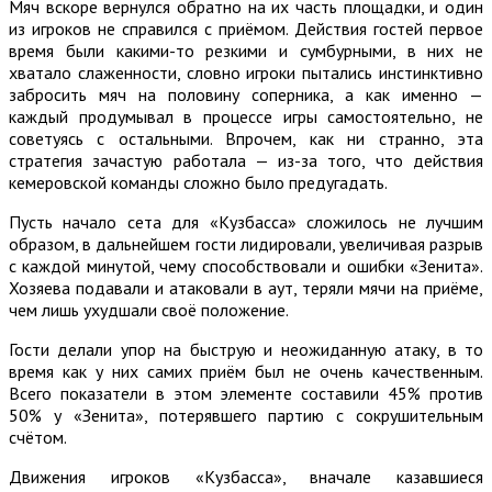
Мяч вскоре вернулся обратно на их часть площадки, и один
из игроков не справился с приёмом. Действия гостей первое
время были какими-то резкими и сумбурными, в них не
хватало слаженности, словно игроки пытались инстинктивно
забросить мяч на половину соперника, а как именно —
каждый продумывал в процессе игры самостоятельно, не
советуясь с остальными. Впрочем, как ни странно, эта
стратегия зачастую работала — из-за того, что действия
кемеровской команды сложно было предугадать.
Пусть начало сета для «Кузбасса» сложилось не лучшим
образом, в дальнейшем гости лидировали, увеличивая разрыв
с каждой минутой, чему способствовали и ошибки «Зенита».
Хозяева подавали и атаковали в аут, теряли мячи на приёме,
чем лишь ухудшали своё положение.
Гости делали упор на быструю и неожиданную атаку, в то
время как у них самих приём был не очень качественным.
Всего показатели в этом элементе составили 45% против
50% у «Зенита», потерявшего партию с сокрушительным
счётом.
Движения игроков «Кузбасса», вначале казавшиеся