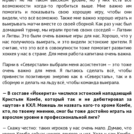
возможности когда-то пробиться выше. Мне важно им
помогать и показывать свою хорошую игру, чтобы они
видели, что всё возможно. Также мне важно хорошо играть и
выигрывать матчи вместе со своей сборной. Как раз у нас был
домашний турнир, мы играли против своих соседей — Латвии
и Литвы. Это были очень важные игры для нас. Хорошо, что у
нас получилось выиграть, и это видели эстонские зрители. Я
считаю, что это всё в совокупности тоже помогает развитию
хоккея у нас в стране. Для меня работа капитана очень важна.
Парни в «Северстали» выбрали меня ассистентом — это тоже
очень важно для меня. Я пытаюсь сделать всё, чтобы
привнести позитивную энергию как в «Северсталь», так и в
сборную и делать на льду всё, чтобы команда выиграла.
—
В составе «Йокерита» числился эстонский нападающий
Кристьян Комбе, который так и не дебютировал за
«шутов» в КХЛ. Можешь ли назвать кого-то кроме Комбе,
кто, по твоему мнению, смог бы тоже достойно играть на
взрослом уровне в профессиональной лиге?
— Скажу честно: таких игроков у нас очень мало. Думаю, что
кроме Комбе сейчас никого другого и нет. Хотя и сам Комбе,