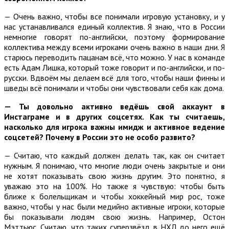
— Очень важно, чтобы все понимали игровую установку, и у
нас устанавливался единый коллектив. Я знаю, что в России
немногие говорят по-английски, поэтому формирование
коллектива между всеми игроками очень важно в наши дни. Я
старюсь переводить пацанам всё, что можно. У нас в команде
есть Адам Лишка, который тоже говорит и по-английски, и по-
русски. Вдвоём мы делаем всё для того, чтобы наши финны и
шведы всё понимали и чтобы они чувствовали себя как дома.
—
Ты довольно активно ведёшь свой аккаунт в
Инстаграме и в других соцсетях. Как ты считаешь,
насколько для игрока важны имидж и активное ведение
соцсетей? Почему в России это не особо развито?
— Считаю, что каждый должен делать так, как он считает
нужным. Я понимаю, что многие люди очень закрытые и они
не хотят показывать свою жизнь другим. Это понятно, я
уважаю это на 100%. Но также я чувствую: чтобы быть
ближе к болельщикам и чтобы хоккейный мир рос, тоже
важно, чтобы у нас были медийно активные игроки, которые
бы показывали людям свою жизнь. Например, Остон
Мэттьюс. Считаю, что таких суперзвёзд в НХЛ до него ещё