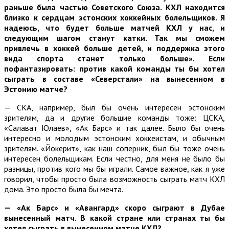
раньше была частью Советского Союза. КХЛ находится
близко к сердцам эстонских хоккейных болельщиков. Я
надеюсь, что будет больше матчей КХЛ у нас, и
следующим шагом станут катки. Так мы сможем
привлечь в хоккей больше детей, и поддержка этого
вида спорта станет только больше». Если
пофантазировать: против какой команды ты бы хотел
сыграть в составе «Северстали» на вынесенном в
Эстонию матче?
— СКА, например, был бы очень интересен эстонским
зрителям, да и другие большие команды тоже: ЦСКА,
«Салават Юлаев», «Ак Барс» и так далее. Было бы очень
интересно и молодым эстонским хоккеистам, и обычным
зрителям. «Йокерит», как наш соперник, был бы тоже очень
интересен болельщикам. Если честно, для меня не было бы
разницы, против кого мы бы играли. Самое важное, как я уже
говорил, чтобы просто была возможность сыграть матч КХЛ
дома. Это просто была бы мечта.
—
«Ак Барс» и «Авангард» скоро сыграют в Дубае
вынесенный матч. В какой стране или странах ты бы
хотел сыграть в вынесенном матче КХЛ?