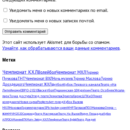
Уведомить меня о новых комментариях по email.
Уведомлять меня о новых записях почтой.
Этот сайт использует Akismet для борьбы со спамом.
Узнайте, как обрабатываются ваши данные комментариев
.
Метки
Чемпионат КХЛ
Волейбол
Чемпионат МХЛ
Турнир
Пучкова
ТНТ
Чемпионат ВХЛ
Ночь музеев
Турнир Маслова
Турнир
Дроздецкого
Чемпионат ЖХЛ
футбол
Кубок Первого канала
Театр «На
Литейном»
ЕВРО-2020
Баскетбол
Пушкинская-10
Курёхин
Театр Особняк
Упсала-
парк
Точка доступа
Этюд-театр
Эрмитаж
Эрарта
Хармс
ЦПКиО
Приют
комедианта
Новая сцена
Росфото
Арт-город
Кубок Вызова
МХЛ
Моховая
Горэлектротранс
SPb hockey open
WHF
Патласов
ТЮЗ
Маяковка
Опера —
всем
МЧМ2020
Скороход
Театр Мастерская
Театр. На Вынос
Форум Площадка
Кубок
АЛРОСА
Манеж
БТК
Матч Звёзд КХЛ
Ленфильм
Театр Буфф
Театр Дождей