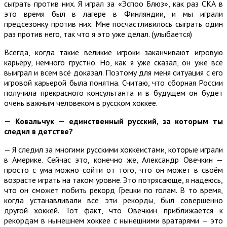
сыграть против них. Я играл за «Эспоо Блюз», как раз СКА в
это время был в лагере в Финляндии, и мы играли
предсезонку против них. Мне посчастливилось сыграть один
раз против него, так что я это уже делал. (улыбается)
Всегда, когда такие великие игроки заканчивают игровую
карьеру, немного грустно. Но, как я уже сказал, он уже всё
выиграл и всем всё доказал. Поэтому для меня ситуация с его
игровой карьерой была понятна. Считаю, что сборная России
получила прекрасного консультанта и в будущем он будет
очень важным человеком в русском хоккее.
—
Ковальчук — единственный русский, за которым ты
следил в детстве?
— Я следил за многими русскими хоккеистами, которые играли
в Америке. Сейчас это, конечно же, Александр Овечкин —
просто с ума можно сойти от того, что он может в своём
возрасте играть на таком уровне. Это потрясающе, я надеюсь,
что он сможет побить рекорд Грецки по голам. В то время,
когда устанавливали все эти рекорды, был совершенно
другой хоккей. Тот факт, что Овечкин приближается к
рекордам в нынешнем хоккее с нынешними вратарями — это