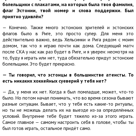
болельщики с плакатами, на которых была твоя фамилия,
флаг Эстонии, твой номер и слова поддержки. Был
приятно удивлён?
— Конечно. Также много эстонских зрителей и эстонских
флагов было в Риге, это просто супер. Для меня это
действительно важно, ведь Хельсинки и Рига рядом с моим
домом, так что я играю почти как дома. Следующий матч
после СКА у нас как раз будет в Риге, и я уверен: несмотря на
то, буду я играть или нет, туда обязательно придут эстонские
болельщики. Это будет прекрасно.
—
Ты говорил, что эстонцы в большинстве атеисты. То
есть никаких хоккейных суеверий у тебя нет?
— Да, у меня их нет. Когда я был помладше, может, что-то
было. Но потом начал понимать, что во время сезона бывают
разные ситуации. Бывает, что у тебя есть какие-то ритуалы,
но ты не можешь делать их на выезде из-за определённых
условий. Внутренне тебе будет тяжело из-за этого играть.
Самое главное — самому настроить себя в голове, чтобы ты
был готов играть, остальное придёт само.