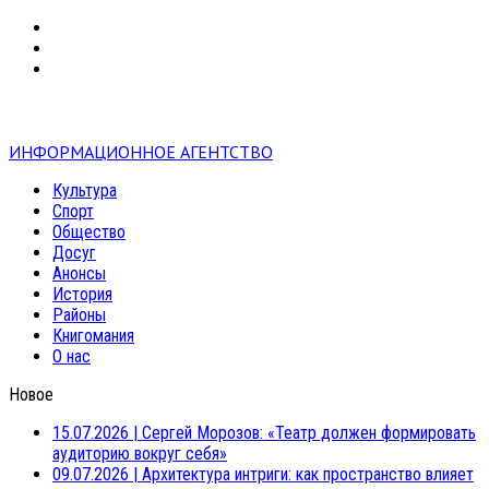
VK
RSS
mail
ИНФОРМАЦИОННОЕ АГЕНТСТВО
Культура
Спорт
Общество
Досуг
Анонсы
История
Районы
Книгомания
О нас
Новое
15.07.2026
|
Сергей Морозов: «Театр должен формировать
аудиторию вокруг себя»
09.07.2026
|
Архитектура интриги: как пространство влияет