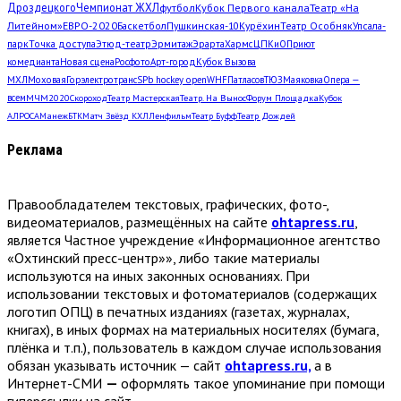
Дроздецкого
Чемпионат ЖХЛ
футбол
Кубок Первого канала
Театр «На
Литейном»
ЕВРО-2020
Баскетбол
Пушкинская-10
Курёхин
Театр Особняк
Упсала-
парк
Точка доступа
Этюд-театр
Эрмитаж
Эрарта
Хармс
ЦПКиО
Приют
комедианта
Новая сцена
Росфото
Арт-город
Кубок Вызова
МХЛ
Моховая
Горэлектротранс
SPb hockey open
WHF
Патласов
ТЮЗ
Маяковка
Опера —
всем
МЧМ2020
Скороход
Театр Мастерская
Театр. На Вынос
Форум Площадка
Кубок
АЛРОСА
Манеж
БТК
Матч Звёзд КХЛ
Ленфильм
Театр Буфф
Театр Дождей
Реклама
Правообладателем текстовых, графических, фото-,
видеоматериалов, размещённых на сайте
ohtapress.ru
,
является Частное учреждение «Информационное агентство
«Охтинский пресс-центр»», либо такие материалы
используются на иных законных основаниях. При
использовании текстовых и фотоматериалов (содержащих
логотип ОПЦ) в печатных изданиях (газетах, журналах,
книгах), в иных формах на материальных носителях (бумага,
плёнка и т.п.), пользователь в каждом случае использования
обязан указывать источник — сайт
ohtapress.ru,
а в
Интернет-СМИ
—
оформлять такое упоминание при помощи