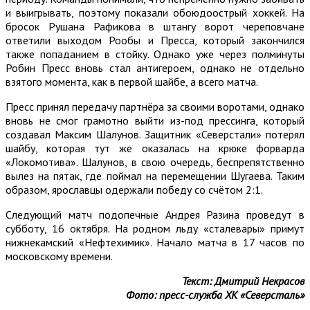
и выигрывать, поэтому показали обоюдоострый хоккей. На
бросок Рушана Рафикова в штангу ворот череповчане
ответили выходом Рообы и Пресса, который закончился
также попаданием в стойку. Однако уже через полминуты
Робин Пресс вновь стал антигероем, однако не отдельно
взятого момента, как в первой шайбе, а всего матча.
Пресс принял передачу партнёра за своими воротами, однако
вновь не смог грамотно выйти из-под прессинга, который
создавал Максим Шалунов. Защитник «Северстали» потерял
шайбу, которая тут же оказалась на крюке форварда
«Локомотива». Шалунов, в свою очередь, беспрепятственно
вылез на пятак, где поймал на перемещении Шугаева. Таким
образом, ярославцы одержали победу со счётом 2:1.
Следующий матч подопечные Андрея Разина проведут в
субботу, 16 октября. На родном льду «сталевары» примут
нижнекамский «Нефтехимик». Начало матча в 17 часов по
московскому времени.
Текст: Дмитрий Некрасов
Фото: пресс-служба ХК «Северсталь»