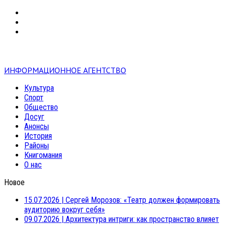
VK
RSS
mail
ИНФОРМАЦИОННОЕ АГЕНТСТВО
Культура
Спорт
Общество
Досуг
Анонсы
История
Районы
Книгомания
О нас
Новое
15.07.2026
|
Сергей Морозов: «Театр должен формировать
аудиторию вокруг себя»
09.07.2026
|
Архитектура интриги: как пространство влияет