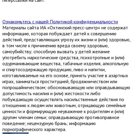
гиперссылки на сайт.
Ознакомьтесь с нашей Политикой конфиденциальности
Материалы сайта ИА «Охтинский пресс-центр» не содержат
информацию, которая побуждает детей к совершению
действий, представляющих угрозу их жизни и (или) здоровью,
в том числе к причинению вреда своему здоровью,
самоубийству; способную вызвать у детей желание
употребить наркотические средства, психотропные и (или)
одурманивающие вещества, табачные изделия, алкогольную
и спиртосодержащую продукцию, пиво и напитки,
изготавливаемые на его основе, принять участие в азартных
играх, заниматься проституцией, бродяжничеством или
попрошайничеством; обосновывающую или оправдывающую
допустимость насилия и (или) жестокости либо
побуждающую осуществлять насильственные действия по
отношению к людям или животным, отрицающую семейные
ценности и формирующую неуважение к родителям и (или)
другим членам семьи; оправдывающую противоправное
поведение; нецензурную брань; информацию
порнографического характера.