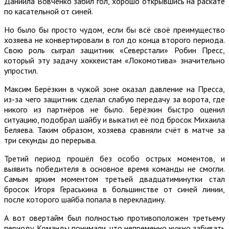
Даниила Вовченко забил гол, хорошо открывшись на раскате
по касательной от синей.
Но было бы просто чудом, если бы всё своё преимущество
хозяева не конвертировали в гол до конца второго периода.
Свою роль сыграл защитник «Северстали» Робин Пресс,
который эту задачу хоккеистам «Локомотива» значительно
упростил.
Максим Берёзкин в чужой зоне оказал давление на Пресса,
из-за чего защитник сделал слабую передачу за ворота, где
никого из партнёров не было. Берёзкин быстро оценил
ситуацию, подобрал шайбу и выкатил её под бросок Михаила
Беляева. Таким образом, хозяева сравняли счёт в матче за
три секунды до перерыва.
Третий период прошёл без особо острых моментов, и
выявить победителя в основное время команды не смогли.
Самым ярким моментом третьей двадцатиминутки стал
бросок Игоря Гераськина в большинстве от синей линии,
после которого шайба попала в перекладину.
А вот овертайм был полностью противоположен третьему
периоду. Команды понимали, что непременно нужно забивать