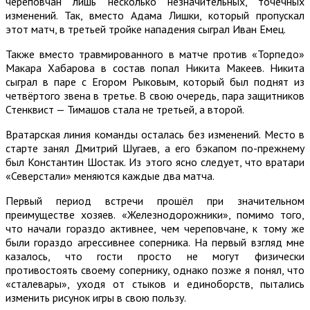
череповчан лишь несколько незначительных, точечных
изменений. Так, вместо Адама Лишки, который пропускал
этот матч, в третьей тройке нападения сыграл Иван Емец.
Также вместо травмированного в матче против «Торпедо»
Макара Хабарова в состав попал Никита Макеев. Никита
сыграл в паре с Егором Рыковым, который был поднят из
четвёртого звена в третье. В свою очередь, пара защитников
Стенквист — Тимашов стала не третьей, а второй.
Вратарская линия команды осталась без изменений. Место в
старте занял Дмитрий Шугаев, а его бэкапом по-прежнему
был Константин Шостак. Из этого ясно следует, что вратари
«Северстали» меняются каждые два матча.
Первый период встречи прошёл при значительном
преимуществе хозяев. «Железнодорожники», помимо того,
что начали гораздо активнее, чем череповчане, к тому же
были гораздо агрессивнее соперника. На первый взгляд мне
казалось, что гости просто не могут физически
противостоять своему сопернику, однако позже я понял, что
«сталевары», уходя от стыков и единоборств, пытались
изменить рисунок игры в свою пользу.