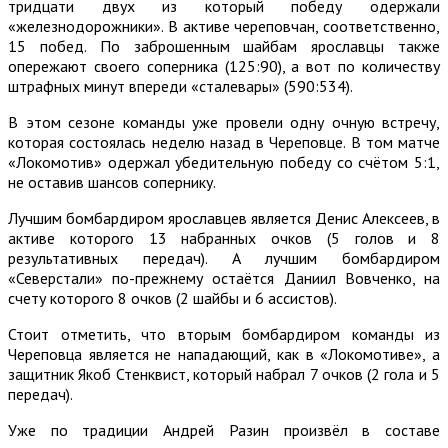
тридцати двух из который победу одержали
«железнодорожники». В активе череповчан, соответственно,
15 побед. По заброшенным шайбам ярославцы также
опережают своего соперника (125:90), а вот по количеству
штрафных минут впереди «сталевары» (590:534).
В этом сезоне команды уже провели одну очную встречу,
которая состоялась неделю назад в Череповце. В том матче
«Локомотив» одержал убедительную победу со счётом 5:1,
не оставив шансов сопернику.
Лучшим бомбардиром ярославцев является Денис Алексеев, в
активе которого 13 набранных очков (5 голов и 8
результативных передач). А лучшим бомбардиром
«Северстали» по-прежнему остаётся Даниил Вовченко, на
счету которого 8 очков (2 шайбы и 6 ассистов).
Стоит отметить, что вторым бомбардиром команды из
Череповца является не нападающий, как в «Локомотиве», а
защитник Якоб Стенквист, который набрал 7 очков (2 гола и 5
передач).
Уже по традиции Андрей Разин произвёл в составе