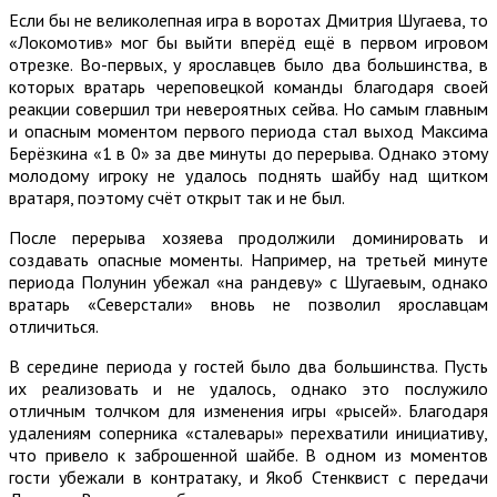
Если бы не великолепная игра в воротах Дмитрия Шугаева, то
«Локомотив» мог бы выйти вперёд ещё в первом игровом
отрезке. Во-первых, у ярославцев было два большинства, в
которых вратарь череповецкой команды благодаря своей
реакции совершил три невероятных сейва. Но самым главным
и опасным моментом первого периода стал выход Максима
Берёзкина «1 в 0» за две минуты до перерыва. Однако этому
молодому игроку не удалось поднять шайбу над щитком
вратаря, поэтому счёт открыт так и не был.
После перерыва хозяева продолжили доминировать и
создавать опасные моменты. Например, на третьей минуте
периода Полунин убежал «на рандеву» с Шугаевым, однако
вратарь «Северстали» вновь не позволил ярославцам
отличиться.
В середине периода у гостей было два большинства. Пусть
их реализовать и не удалось, однако это послужило
отличным толчком для изменения игры «рысей». Благодаря
удалениям соперника «сталевары» перехватили инициативу,
что привело к заброшенной шайбе. В одном из моментов
гости убежали в контратаку, и Якоб Стенквист с передачи