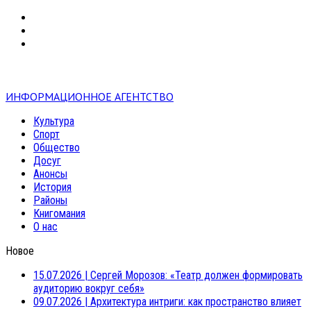
VK
RSS
mail
ИНФОРМАЦИОННОЕ АГЕНТСТВО
Культура
Спорт
Общество
Досуг
Анонсы
История
Районы
Книгомания
О нас
Новое
15.07.2026
|
Сергей Морозов: «Театр должен формировать
аудиторию вокруг себя»
09.07.2026
|
Архитектура интриги: как пространство влияет