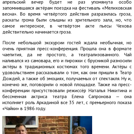
апрельский вечер будет не раз упомянута особо
запомнившаяся актёрам поездка на фестиваль «Мелиховская
весна». Во время четвёртого действия разразилась гроза,
раскаты грома были слышны из зрительного зала, но, что
самое интересное, в четвёртом акте пьесы Чехова
действительно начинается гроза.
После небольшой экскурсии гостей ждала необычная, но
очень приятная пресс-конференция. Прошла она в формате
чаепития, да не простого, а театрализованного. Чай
наливался из самовара, его и пирожки с брусникой разносили
актёры в традиционных костюмах того времени. Актёры с
удовольствием рассказывали о том, как они пришли в Театр
Дождей, а также об эмоциях, получаемых от спектакля. Ну и,
конечно же, поговорили о новой площадке. Также на пресс-
конференции присутствовали режиссёр Наталья Никитина и
бессменная актриса театра Елена Сапронова — она
исполняет роль Аркадиной все 35 лет, с премьерного показа
«Чайки» в 1986 году.