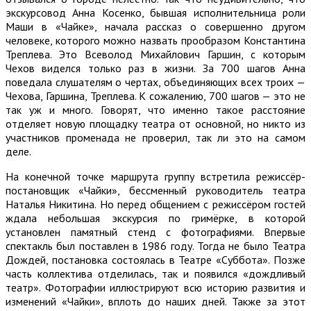
экскурсовод Анна Косенко, бывшая исполнительница роли
Маши в «Чайке», начала рассказ о совершенно другом
человеке, которого можно назвать прообразом Константина
Треплева. Это Всеволод Михайлович Гаршин, с которым
Чехов виделся только раз в жизни. За 700 шагов Анна
поведала слушателям о чертах, объединяющих всех троих —
Чехова, Гаршина, Треплева. К сожалению, 700 шагов — это не
так уж и много. Говорят, что именно такое расстояние
отделяет новую площадку театра от основной, но никто из
участников променада не проверил, так ли это на самом
деле.
На конечной точке маршрута группу встретила режиссёр-
постановщик «Чайки», бессменный руководитель театра
Наталья Никитина. Но перед общением с режиссёром гостей
ждала небольшая экскурсия по гримёрке, в которой
установлен памятный стенд с фотографиями. Впервые
спектакль был поставлен в 1986 году. Тогда не было Театра
Дождей, постановка состоялась в Театре «Суббота». Позже
часть коллектива отделилась, так и появился «дождливый
театр». Фотографии иллюстрируют всю историю развития и
изменений «Чайки», вплоть до наших дней. Также за этот