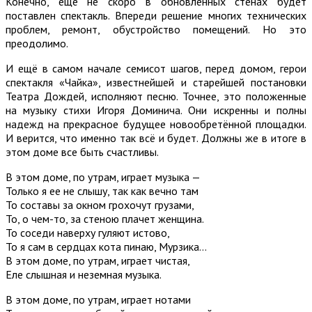
Конечно, ещё не скоро в обновлённых стенах будет
поставлен спектакль. Впереди решение многих технических
проблем, ремонт, обустройство помещений. Но это
преодолимо.
И ещё в самом начале семисот шагов, перед домом, герои
спектакля «Чайка», известнейшей и старейшей постановки
Театра Дождей, исполняют песню. Точнее, это положенные
на музыку стихи Игоря Доминича. Они искренны и полны
надежд на прекрасное будущее новообретённой площадки.
И верится, что именно так всё и будет. Должны же в итоге в
этом доме все быть счастливы.
В этом доме, по утрам, играет музыка —
Только я ее не слышу, так как вечно там
То составы за окном грохочут грузами,
То, о чем-то, за стеною плачет женщина.
То соседи наверху гуляют истово,
То я сам в сердцах кота пинаю, Мурзика…
В этом доме, по утрам, играет чистая,
Еле слышная и неземная музыка.
В этом доме, по утрам, играет нотами