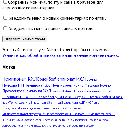
Сохранить мои имя, почту и сайт в браузере для
следующих комментариев.
Уведомить меня о новых комментариях по email.
Уведомлять меня о новых записях почтой.
Этот сайт использует Akismet для борьбы со спамом.
Узнайте, как обрабатываются ваши данные комментариев
.
Метки
Чемпионат КХЛ
Волейбол
Чемпионат МХЛ
Турнир
Пучкова
ТНТ
Чемпионат ВХЛ
Ночь музеев
Турнир Маслова
Турнир
Дроздецкого
Чемпионат ЖХЛ
футбол
Кубок Первого канала
Театр «На
Литейном»
ЕВРО-2020
Баскетбол
Пушкинская-10
Курёхин
Театр Особняк
Упсала-
парк
Точка доступа
Этюд-театр
Эрмитаж
Эрарта
Хармс
ЦПКиО
Приют
комедианта
Новая сцена
Росфото
Арт-город
Кубок Вызова
МХЛ
Моховая
Горэлектротранс
SPb hockey open
WHF
Патласов
ТЮЗ
Маяковка
Опера —
всем
МЧМ2020
Скороход
Театр Мастерская
Театр. На Вынос
Форум Площадка
Кубок
АЛРОСА
Манеж
БТК
Матч Звёзд КХЛ
Ленфильм
Театр Буфф
Театр Дождей