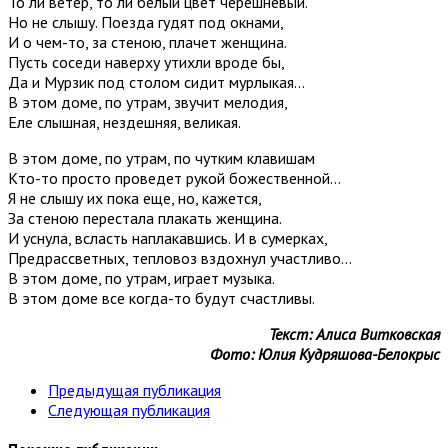
То ли ветер, то ли белый цвет черешневый.
Но не слышу. Поезда гудят под окнами,
И о чем-то, за стеною, плачет женщина.
Пусть соседи наверху утихли вроде бы,
Да и Мурзик под столом сидит мурлыкая…
В этом доме, по утрам, звучит мелодия,
Еле слышная, нездешняя, великая.
В этом доме, по утрам, по чутким клавишам
Кто-то просто проведет рукой божественной…
Я не слышу их пока еще, но, кажется,
За стеною перестала плакать женщина.
И уснула, всласть наплакавшись. И в сумерках,
Предрассветных, тепловоз вздохнул участливо…
В этом доме, по утрам, играет музыка.
В этом доме все когда-то будут счастливы.
Текст: Алиса Витковская
Фото: Юлия Кудряшова-Белокрыс
Предыдущая публикация
Следующая публикация