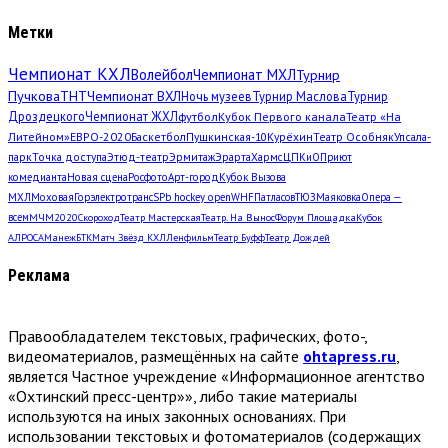
Метки
Чемпионат КХЛ
Волейбол
Чемпионат МХЛ
Турнир
Пучкова
ТНТ
Чемпионат ВХЛ
Ночь музеев
Турнир Маслова
Турнир
Дроздецкого
Чемпионат ЖХЛ
футбол
Кубок Первого канала
Театр «На
Литейном»
ЕВРО-2020
Баскетбол
Пушкинская-10
Курёхин
Театр Особняк
Упсала-
парк
Точка доступа
Этюд-театр
Эрмитаж
Эрарта
Хармс
ЦПКиО
Приют
комедианта
Новая сцена
Росфото
Арт-город
Кубок Вызова
МХЛ
Моховая
Горэлектротранс
SPb hockey open
WHF
Патласов
ТЮЗ
Маяковка
Опера —
всем
МЧМ2020
Скороход
Театр Мастерская
Театр. На Вынос
Форум Площадка
Кубок
АЛРОСА
Манеж
БТК
Матч Звёзд КХЛ
Ленфильм
Театр Буфф
Театр Дождей
Реклама
Правообладателем текстовых, графических, фото-,
видеоматериалов, размещённых на сайте
ohtapress.ru
,
является Частное учреждение «Информационное агентство
«Охтинский пресс-центр»», либо такие материалы
используются на иных законных основаниях. При
использовании текстовых и фотоматериалов (содержащих