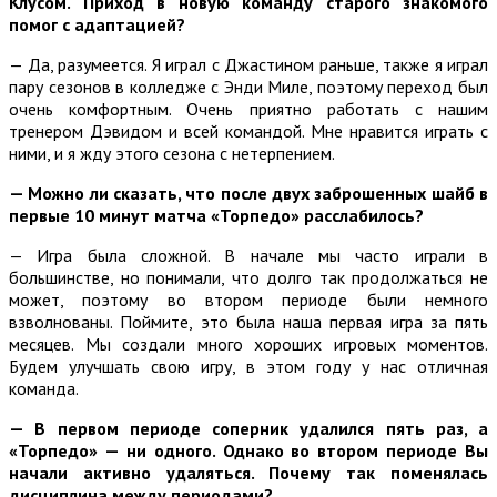
Клусом. Приход в новую команду старого знакомого
помог с адаптацией?
— Да, разумеется. Я играл с Джастином раньше, также я играл
пару сезонов в колледже с Энди Миле, поэтому переход был
очень комфортным. Очень приятно работать с нашим
тренером Дэвидом и всей командой. Мне нравится играть с
ними, и я жду этого сезона с нетерпением.
— Можно ли сказать, что после двух заброшенных шайб в
первые 10 минут матча «Торпедо» расслабилось?
— Игра была сложной. В начале мы часто играли в
большинстве, но понимали, что долго так продолжаться не
может, поэтому во втором периоде были немного
взволнованы. Поймите, это была наша первая игра за пять
месяцев. Мы создали много хороших игровых моментов.
Будем улучшать свою игру, в этом году у нас отличная
команда.
— В первом периоде соперник удалился пять раз, а
«Торпедо» — ни одного. Однако во втором периоде Вы
начали активно удаляться. Почему так поменялась
дисциплина между периодами?