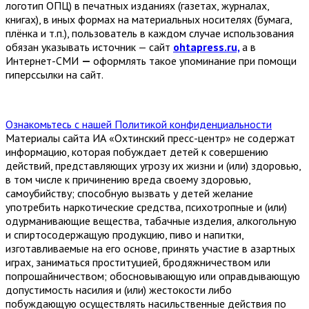
логотип ОПЦ) в печатных изданиях (газетах, журналах,
книгах), в иных формах на материальных носителях (бумага,
плёнка и т.п.), пользователь в каждом случае использования
обязан указывать источник — сайт
ohtapress.ru,
а в
Интернет-СМИ
—
оформлять такое упоминание при помощи
гиперссылки на сайт.
Ознакомьтесь с нашей Политикой конфиденциальности
Материалы сайта ИА «Охтинский пресс-центр» не содержат
информацию, которая побуждает детей к совершению
действий, представляющих угрозу их жизни и (или) здоровью,
в том числе к причинению вреда своему здоровью,
самоубийству; способную вызвать у детей желание
употребить наркотические средства, психотропные и (или)
одурманивающие вещества, табачные изделия, алкогольную
и спиртосодержащую продукцию, пиво и напитки,
изготавливаемые на его основе, принять участие в азартных
играх, заниматься проституцией, бродяжничеством или
попрошайничеством; обосновывающую или оправдывающую
допустимость насилия и (или) жестокости либо
побуждающую осуществлять насильственные действия по