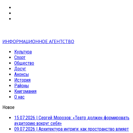
VK
RSS
mail
ИНФОРМАЦИОННОЕ АГЕНТСТВО
Культура
Спорт
Общество
Досуг
Анонсы
История
Районы
Книгомания
О нас
Новое
15.07.2026
|
Сергей Морозов: «Театр должен формировать
аудиторию вокруг себя»
09.07.2026
|
Архитектура интриги: как пространство влияет