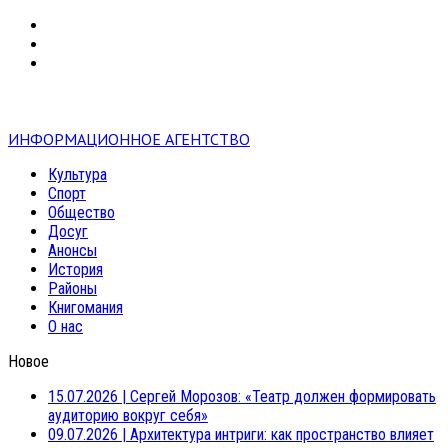
VK
RSS
mail
ИНФОРМАЦИОННОЕ АГЕНТСТВО
Культура
Спорт
Общество
Досуг
Анонсы
История
Районы
Книгомания
О нас
Новое
15.07.2026
|
Сергей Морозов: «Театр должен формировать
аудиторию вокруг себя»
09.07.2026
|
Архитектура интриги: как пространство влияет