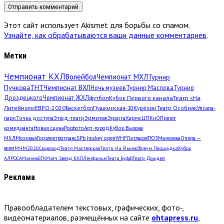
Этот сайт использует Akismet для борьбы со спамом.
Узнайте, как обрабатываются ваши данные комментариев
.
Метки
Чемпионат КХЛ
Волейбол
Чемпионат МХЛ
Турнир
Пучкова
ТНТ
Чемпионат ВХЛ
Ночь музеев
Турнир Маслова
Турнир
Дроздецкого
Чемпионат ЖХЛ
футбол
Кубок Первого канала
Театр «На
Литейном»
ЕВРО-2020
Баскетбол
Пушкинская-10
Курёхин
Театр Особняк
Упсала-
парк
Точка доступа
Этюд-театр
Эрмитаж
Эрарта
Хармс
ЦПКиО
Приют
комедианта
Новая сцена
Росфото
Арт-город
Кубок Вызова
МХЛ
Моховая
Горэлектротранс
SPb hockey open
WHF
Патласов
ТЮЗ
Маяковка
Опера —
всем
МЧМ2020
Скороход
Театр Мастерская
Театр. На Вынос
Форум Площадка
Кубок
АЛРОСА
Манеж
БТК
Матч Звёзд КХЛ
Ленфильм
Театр Буфф
Театр Дождей
Реклама
Правообладателем текстовых, графических, фото-,
видеоматериалов, размещённых на сайте
ohtapress.ru
,