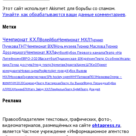
Этот сайт использует Akismet для борьбы со спамом.
Узнайте, как обрабатываются ваши данные комментариев
.
Метки
Чемпионат КХЛ
Волейбол
Чемпионат МХЛ
Турнир
Пучкова
ТНТ
Чемпионат ВХЛ
Ночь музеев
Турнир Маслова
Турнир
Дроздецкого
Чемпионат ЖХЛ
футбол
Кубок Первого канала
Театр «На
Литейном»
ЕВРО-2020
Баскетбол
Пушкинская-10
Курёхин
Театр Особняк
Упсала-
парк
Точка доступа
Этюд-театр
Эрмитаж
Эрарта
Хармс
ЦПКиО
Приют
комедианта
Новая сцена
Росфото
Арт-город
Кубок Вызова
МХЛ
Моховая
Горэлектротранс
SPb hockey open
WHF
Патласов
ТЮЗ
Маяковка
Опера —
всем
МЧМ2020
Скороход
Театр Мастерская
Театр. На Вынос
Форум Площадка
Кубок
АЛРОСА
Манеж
БТК
Матч Звёзд КХЛ
Ленфильм
Театр Буфф
Театр Дождей
Реклама
Правообладателем текстовых, графических, фото-,
видеоматериалов, размещённых на сайте
ohtapress.ru
,
является Частное учреждение «Информационное агентство