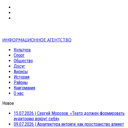
VK
RSS
mail
ИНФОРМАЦИОННОЕ АГЕНТСТВО
Культура
Спорт
Общество
Досуг
Анонсы
История
Районы
Книгомания
О нас
Новое
15.07.2026
|
Сергей Морозов: «Театр должен формировать
аудиторию вокруг себя»
09.07.2026
|
Архитектура интриги: как пространство влияет