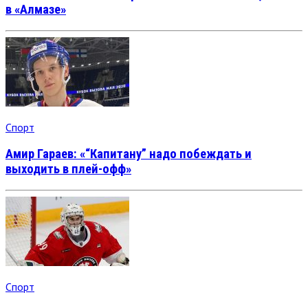
в «Алмазе»
Спорт
Амир Гараев: «“Капитану” надо побеждать и
выходить в плей-офф»
Спорт