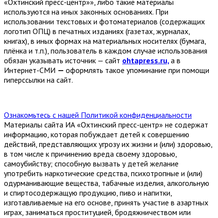
«Охтинский пресс-центр»», либо такие материалы
используются на иных законных основаниях. При
использовании текстовых и фотоматериалов (содержащих
логотип ОПЦ) в печатных изданиях (газетах, журналах,
книгах), в иных формах на материальных носителях (бумага,
плёнка и т.п.), пользователь в каждом случае использования
обязан указывать источник — сайт
ohtapress.ru,
а в
Интернет-СМИ
—
оформлять такое упоминание при помощи
гиперссылки на сайт.
Ознакомьтесь с нашей Политикой конфиденциальности
Материалы сайта ИА «Охтинский пресс-центр» не содержат
информацию, которая побуждает детей к совершению
действий, представляющих угрозу их жизни и (или) здоровью,
в том числе к причинению вреда своему здоровью,
самоубийству; способную вызвать у детей желание
употребить наркотические средства, психотропные и (или)
одурманивающие вещества, табачные изделия, алкогольную
и спиртосодержащую продукцию, пиво и напитки,
изготавливаемые на его основе, принять участие в азартных
играх, заниматься проституцией, бродяжничеством или