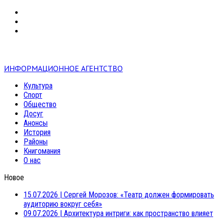
VK
RSS
mail
ИНФОРМАЦИОННОЕ АГЕНТСТВО
Культура
Спорт
Общество
Досуг
Анонсы
История
Районы
Книгомания
О нас
Новое
15.07.2026
|
Сергей Морозов: «Театр должен формировать
аудиторию вокруг себя»
09.07.2026
|
Архитектура интриги: как пространство влияет