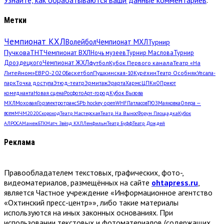
Метки
Чемпионат КХЛ
Волейбол
Чемпионат МХЛ
Турнир
Пучкова
ТНТ
Чемпионат ВХЛ
Ночь музеев
Турнир Маслова
Турнир
Дроздецкого
Чемпионат ЖХЛ
футбол
Кубок Первого канала
Театр «На
Литейном»
ЕВРО-2020
Баскетбол
Пушкинская-10
Курёхин
Театр Особняк
Упсала-
парк
Точка доступа
Этюд-театр
Эрмитаж
Эрарта
Хармс
ЦПКиО
Приют
комедианта
Новая сцена
Росфото
Арт-город
Кубок Вызова
МХЛ
Моховая
Горэлектротранс
SPb hockey open
WHF
Патласов
ТЮЗ
Маяковка
Опера —
всем
МЧМ2020
Скороход
Театр Мастерская
Театр. На Вынос
Форум Площадка
Кубок
АЛРОСА
Манеж
БТК
Матч Звёзд КХЛ
Ленфильм
Театр Буфф
Театр Дождей
Реклама
Правообладателем текстовых, графических, фото-,
видеоматериалов, размещённых на сайте
ohtapress.ru
,
является Частное учреждение «Информационное агентство
«Охтинский пресс-центр»», либо такие материалы
используются на иных законных основаниях. При
использовании текстовых и фотоматериалов (содержащих