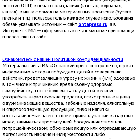
логотип ОПЦ) в печатных изданиях (газетах, журналах,
книгах), в иных формах на материальных носителях (бумага,
плёнка и т.п.), пользователь в каждом случае использования
обязан указывать источник — сайт
ohtapress.ru,
а в
Интернет-СМИ
—
оформлять такое упоминание при помощи
гиперссылки на сайт.
Ознакомьтесь с нашей Политикой конфиденциальности
Материалы сайта ИА «Охтинский пресс-центр» не содержат
информацию, которая побуждает детей к совершению
действий, представляющих угрозу их жизни и (или) здоровью,
в том числе к причинению вреда своему здоровью,
самоубийству; способную вызвать у детей желание
употребить наркотические средства, психотропные и (или)
одурманивающие вещества, табачные изделия, алкогольную
и спиртосодержащую продукцию, пиво и напитки,
изготавливаемые на его основе, принять участие в азартных
играх, заниматься проституцией, бродяжничеством или
попрошайничеством; обосновывающую или оправдывающую
допустимость насилия и (или) жестокости либо