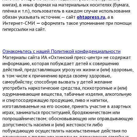
книгах), в иных формах на материальных носителях (бумага,
плёнка и т.п.), пользователь в каждом случае использования
обязан указывать источник — сайт
ohtapress.ru,
а в
Интернет-СМИ
—
оформлять такое упоминание при помощи
гиперссылки на сайт.
Ознакомьтесь с нашей Политикой конфиденциальности
Материалы сайта ИА «Охтинский пресс-центр» не содержат
информацию, которая побуждает детей к совершению
действий, представляющих угрозу их жизни и (или) здоровью,
в том числе к причинению вреда своему здоровью,
самоубийству; способную вызвать у детей желание
употребить наркотические средства, психотропные и (или)
одурманивающие вещества, табачные изделия, алкогольную
и спиртосодержащую продукцию, пиво и напитки,
изготавливаемые на его основе, принять участие в азартных
играх, заниматься проституцией, бродяжничеством или
попрошайничеством; обосновывающую или оправдывающую
допустимость насилия и (или) жестокости либо
побуждающую осуществлять насильственные действия по
отношению к людям или животным, отрицающую семейные