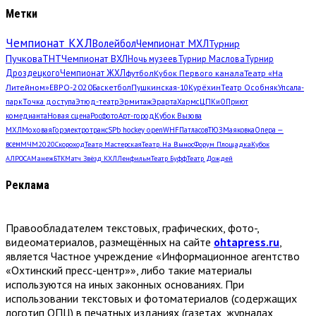
Метки
Чемпионат КХЛ
Волейбол
Чемпионат МХЛ
Турнир
Пучкова
ТНТ
Чемпионат ВХЛ
Ночь музеев
Турнир Маслова
Турнир
Дроздецкого
Чемпионат ЖХЛ
футбол
Кубок Первого канала
Театр «На
Литейном»
ЕВРО-2020
Баскетбол
Пушкинская-10
Курёхин
Театр Особняк
Упсала-
парк
Точка доступа
Этюд-театр
Эрмитаж
Эрарта
Хармс
ЦПКиО
Приют
комедианта
Новая сцена
Росфото
Арт-город
Кубок Вызова
МХЛ
Моховая
Горэлектротранс
SPb hockey open
WHF
Патласов
ТЮЗ
Маяковка
Опера —
всем
МЧМ2020
Скороход
Театр Мастерская
Театр. На Вынос
Форум Площадка
Кубок
АЛРОСА
Манеж
БТК
Матч Звёзд КХЛ
Ленфильм
Театр Буфф
Театр Дождей
Реклама
Правообладателем текстовых, графических, фото-,
видеоматериалов, размещённых на сайте
ohtapress.ru
,
является Частное учреждение «Информационное агентство
«Охтинский пресс-центр»», либо такие материалы
используются на иных законных основаниях. При
использовании текстовых и фотоматериалов (содержащих
логотип ОПЦ) в печатных изданиях (газетах, журналах,