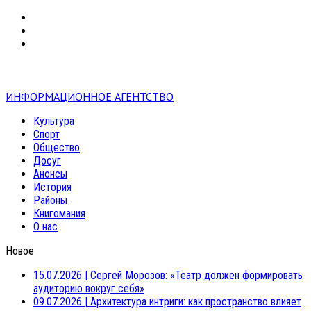
VK
RSS
mail
ИНФОРМАЦИОННОЕ АГЕНТСТВО
Культура
Спорт
Общество
Досуг
Анонсы
История
Районы
Книгомания
О нас
Новое
15.07.2026
|
Сергей Морозов: «Театр должен формировать
аудиторию вокруг себя»
09.07.2026
|
Архитектура интриги: как пространство влияет