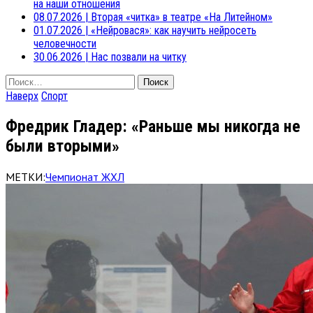
на наши отношения
08.07.2026
|
Вторая «читка» в театре «На Литейном»
01.07.2026
|
«Нейровася»: как научить нейросеть
человечности
30.06.2026
|
Нас позвали на читку
Найти:
Наверх
Спорт
Фредрик Гладер: «Раньше мы никогда не
были вторыми»
МЕТКИ:
Чемпионат ЖХЛ