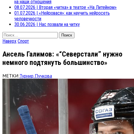
на наши отношения
08.07.2026
|
Вторая «читка» в театре «На Литейном»
01.07.2026
|
«Нейровася»: как научить нейросеть
человечности
30.06.2026
|
Нас позвали на читку
Найти:
Наверх
Спорт
Ансель Галимов: «“Северстали” нужно
немного подтянуть большинство»
МЕТКИ:
Турнир Пучкова