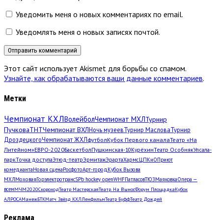
Уведомить меня о новых комментариях по email.
Уведомлять меня о новых записях почтой.
Этот сайт использует Akismet для борьбы со спамом.
Узнайте, как обрабатываются ваши данные комментариев
.
Метки
Чемпионат КХЛ
Волейбол
Чемпионат МХЛ
Турнир
Пучкова
ТНТ
Чемпионат ВХЛ
Ночь музеев
Турнир Маслова
Турнир
Дроздецкого
Чемпионат ЖХЛ
футбол
Кубок Первого канала
Театр «На
Литейном»
ЕВРО-2020
Баскетбол
Пушкинская-10
Курёхин
Театр Особняк
Упсала-
парк
Точка доступа
Этюд-театр
Эрмитаж
Эрарта
Хармс
ЦПКиО
Приют
комедианта
Новая сцена
Росфото
Арт-город
Кубок Вызова
МХЛ
Моховая
Горэлектротранс
SPb hockey open
WHF
Патласов
ТЮЗ
Маяковка
Опера —
всем
МЧМ2020
Скороход
Театр Мастерская
Театр. На Вынос
Форум Площадка
Кубок
АЛРОСА
Манеж
БТК
Матч Звёзд КХЛ
Ленфильм
Театр Буфф
Театр Дождей
Реклама