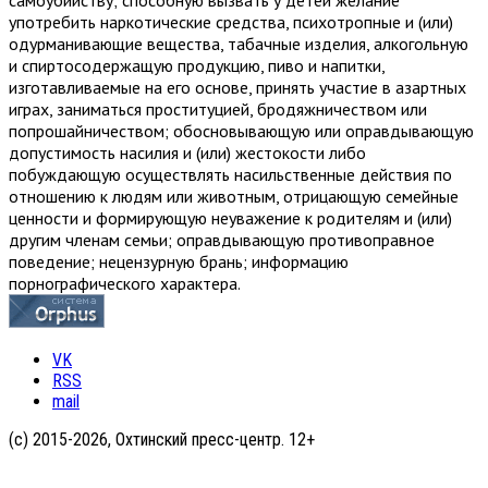
самоубийству; способную вызвать у детей желание
употребить наркотические средства, психотропные и (или)
одурманивающие вещества, табачные изделия, алкогольную
и спиртосодержащую продукцию, пиво и напитки,
изготавливаемые на его основе, принять участие в азартных
играх, заниматься проституцией, бродяжничеством или
попрошайничеством; обосновывающую или оправдывающую
допустимость насилия и (или) жестокости либо
побуждающую осуществлять насильственные действия по
отношению к людям или животным, отрицающую семейные
ценности и формирующую неуважение к родителям и (или)
другим членам семьи; оправдывающую противоправное
поведение; нецензурную брань; информацию
порнографического характера.
VK
RSS
mail
(с) 2015-2026, Охтинский пресс-центр. 12+