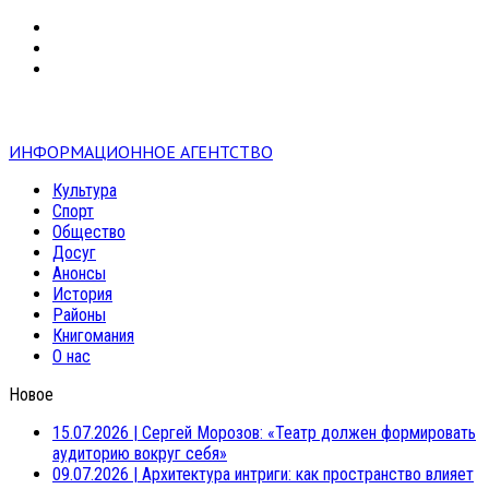
VK
RSS
mail
ИНФОРМАЦИОННОЕ АГЕНТСТВО
Культура
Спорт
Общество
Досуг
Анонсы
История
Районы
Книгомания
О нас
Новое
15.07.2026
|
Сергей Морозов: «Театр должен формировать
аудиторию вокруг себя»
09.07.2026
|
Архитектура интриги: как пространство влияет