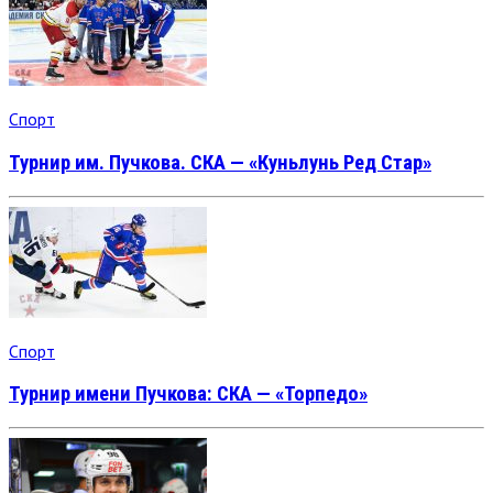
Спорт
Турнир им. Пучкова. СКА — «Куньлунь Ред Стар»
Спорт
Турнир имени Пучкова: СКА — «Торпедо»