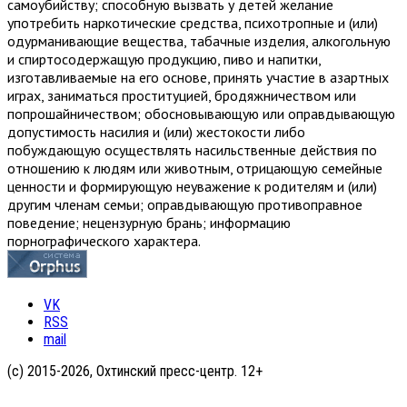
самоубийству; способную вызвать у детей желание
употребить наркотические средства, психотропные и (или)
одурманивающие вещества, табачные изделия, алкогольную
и спиртосодержащую продукцию, пиво и напитки,
изготавливаемые на его основе, принять участие в азартных
играх, заниматься проституцией, бродяжничеством или
попрошайничеством; обосновывающую или оправдывающую
допустимость насилия и (или) жестокости либо
побуждающую осуществлять насильственные действия по
отношению к людям или животным, отрицающую семейные
ценности и формирующую неуважение к родителям и (или)
другим членам семьи; оправдывающую противоправное
поведение; нецензурную брань; информацию
порнографического характера.
VK
RSS
mail
(с) 2015-2026, Охтинский пресс-центр. 12+