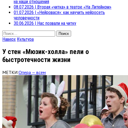
на наши отношения
08.07.2026
|
Вторая «читка» в театре «На Литейном»
01.07.2026
|
«Нейровася»: как научить нейросеть
человечности
30.06.2026
|
Нас позвали на читку
Найти:
Наверх
Культура
У стен «Мюзик-холла» пели о
быстротечности жизни
МЕТКИ:
Опера — всем