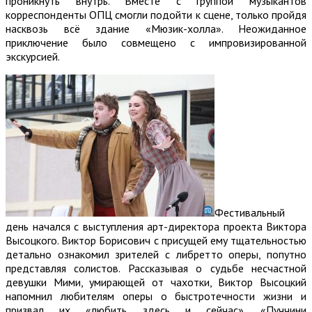
проникнуть внутрь. Вместе с группой музыкантов
корреспонденты ОПЦ смогли подойти к сцене, только пройдя
насквозь всё здание «Мюзик-холла». Неожиданное
приключение было совмещено с импровизированной
экскурсией.
Фестивальный
день начался с выступления арт-директора проекта Виктора
Высоцкого. Виктор Борисович с присущей ему тщательностью
детально ознакомил зрителей с либретто оперы, попутно
представляя солистов. Рассказывая о судьбе несчастной
девушки Мими, умирающей от чахотки, Виктор Высоцкий
напомнил любителям оперы о быстротечности жизни и
призвал их «любить здесь и сейчас». «Пуччини