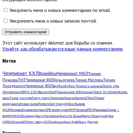
Уведомить меня о новых комментариях по email.
Уведомлять меня о новых записях почтой.
Этот сайт использует Akismet для борьбы со спамом.
Узнайте, как обрабатываются ваши данные комментариев
.
Метки
Чемпионат КХЛ
Волейбол
Чемпионат МХЛ
Турнир
Пучкова
ТНТ
Чемпионат ВХЛ
Ночь музеев
Турнир Маслова
Турнир
Дроздецкого
Чемпионат ЖХЛ
футбол
Кубок Первого канала
Театр «На
Литейном»
ЕВРО-2020
Баскетбол
Пушкинская-10
Курёхин
Театр Особняк
Упсала-
парк
Точка доступа
Этюд-театр
Эрмитаж
Эрарта
Хармс
ЦПКиО
Приют
комедианта
Новая сцена
Росфото
Арт-город
Кубок Вызова
МХЛ
Моховая
Горэлектротранс
SPb hockey open
WHF
Патласов
ТЮЗ
Маяковка
Опера —
всем
МЧМ2020
Скороход
Театр Мастерская
Театр. На Вынос
Форум Площадка
Кубок
АЛРОСА
Манеж
БТК
Матч Звёзд КХЛ
Ленфильм
Театр Буфф
Театр Дождей