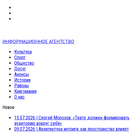
VK
RSS
mail
ИНФОРМАЦИОННОЕ АГЕНТСТВО
Культура
Спорт
Общество
Досуг
Анонсы
История
Районы
Книгомания
О нас
Новое
15.07.2026
|
Сергей Морозов: «Театр должен формировать
аудиторию вокруг себя»
09.07.2026
|
Архитектура интриги: как пространство влияет