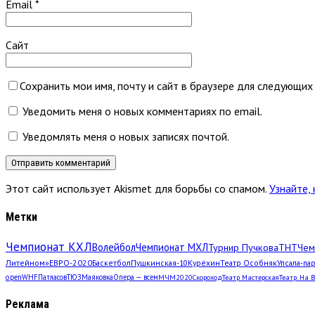
Email
*
Сайт
Сохранить мои имя, почту и сайт в браузере для следующих
Уведомить меня о новых комментариях по email.
Уведомлять меня о новых записях почтой.
Этот сайт использует Akismet для борьбы со спамом.
Узнайте,
Метки
Чемпионат КХЛ
Волейбол
Чемпионат МХЛ
Турнир Пучкова
ТНТ
Чем
Литейном»
ЕВРО-2020
Баскетбол
Пушкинская-10
Курёхин
Театр Особняк
Упсала-па
open
WHF
Патласов
ТЮЗ
Маяковка
Опера — всем
МЧМ2020
Скороход
Театр Мастерская
Театр. На 
Реклама