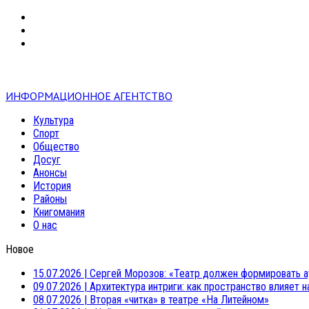
VK
RSS
mail
ИНФОРМАЦИОННОЕ АГЕНТСТВО
Культура
Спорт
Общество
Досуг
Анонсы
История
Районы
Книгомания
О нас
Новое
15.07.2026
|
Сергей Морозов: «Театр должен формировать а
09.07.2026
|
Архитектура интриги: как пространство влияет 
08.07.2026
|
Вторая «читка» в театре «На Литейном»