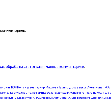
 комментариев.
 как обрабатываются ваши данные комментариев
.
пионат ВХЛ
Ночь музеев
Турнир Маслова
Турнир Дроздецкого
Чемпионат ЖХ
рк
Точка доступа
Этюд-театр
Эрмитаж
Эрарта
Хармс
ЦПКиО
Приют комедианта
Новая сцен
Вынос
Форум Площадка
Кубок АЛРОСА
Манеж
БТК
Матч Звёзд КХЛ
Ленфильм
Театр Буфф
Театр Дожд