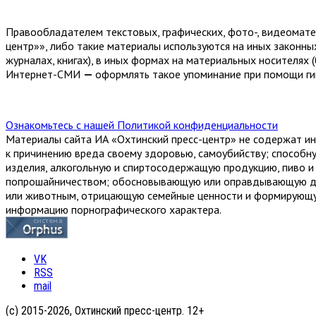
Правообладателем текстовых, графических, фото-, видеомат
центр»», либо такие материалы используются на иных законны
журналах, книгах), в иных формах на материальных носителях (
Интернет-СМИ
—
оформлять такое упоминание при помощи гип
Ознакомьтесь с нашей Политикой конфиденциальности
Материалы сайта ИА «Охтинский пресс-центр» не содержат ин
к причинению вреда своему здоровью, самоубийству; способн
изделия, алкогольную и спиртосодержащую продукцию, пиво и н
попрошайничеством; обосновывающую или оправдывающую доп
или животным, отрицающую семейные ценности и формирующую
информацию порнографического характера.
VK
RSS
mail
(с) 2015-2026, Охтинский пресс-центр. 12+