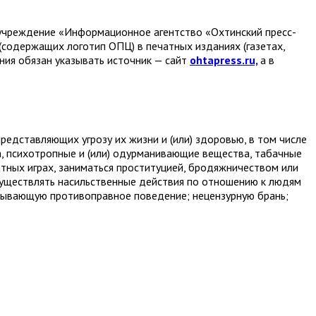
е учреждение «Информационное агентство «Охтинский пресс-
(содержащих логотип ОПЦ) в печатных изданиях (газетах,
ания обязан указывать источник — сайт
ohtapress.ru,
а в
едставляющих угрозу их жизни и (или) здоровью, в том числе
а, психотропные и (или) одурманивающие вещества, табачные
ртных играх, заниматься проституцией, бродяжничеством или
ществлять насильственные действия по отношению к людям
дывающую противоправное поведение; нецензурную брань;