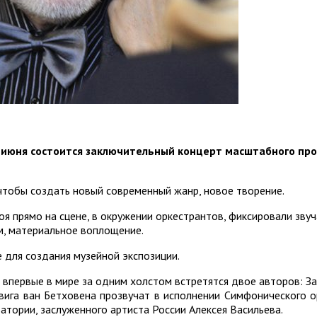
 июня состоится заключительный концерт масштабного про
чтобы создать новый современный жанр, новое творение.
оя прямо на сцене, в окружении оркестрантов, фиксировали зву
м, материальное воплощение.
 для создания музейной экспозиции.
 впервые в мире за одним холстом встретятся двое авторов: З
ига ван Бетховена прозвучат в исполнении Симфонического о
атории, заслуженного артиста России Алексея Васильева.