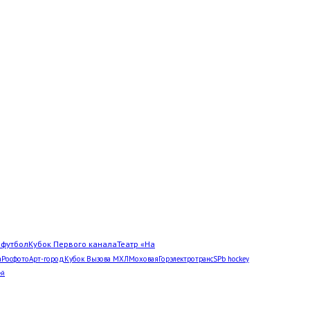
Л
футбол
Кубок Первого канала
Театр «На
а
Росфото
Арт-город
Кубок Вызова МХЛ
Моховая
Горэлектротранс
SPb hockey
ей