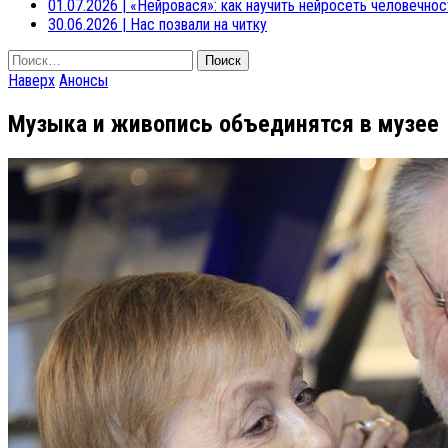
01.07.2026
|
«Нейровася»: как научить нейросеть человечнос
30.06.2026
|
Нас позвали на читку
Найти:
Наверх
Анонсы
Музыка и живопись объединятся в музее