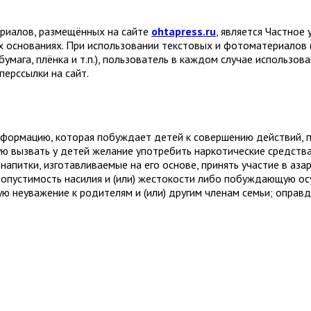
ериалов, размещённых на сайте
ohtapress.ru
, является Частно
х основаниях. При использовании текстовых и фотоматериалов 
бумага, плёнка и т.п.), пользователь в каждом случае использов
ерссылки на сайт.
формацию, которая побуждает детей к совершению действий, пр
ую вызвать у детей желание употребить наркотические средств
апитки, изготавливаемые на его основе, принять участие в аза
устимость насилия и (или) жестокости либо побуждающую осу
 неуважение к родителям и (или) другим членам семьи; оправ