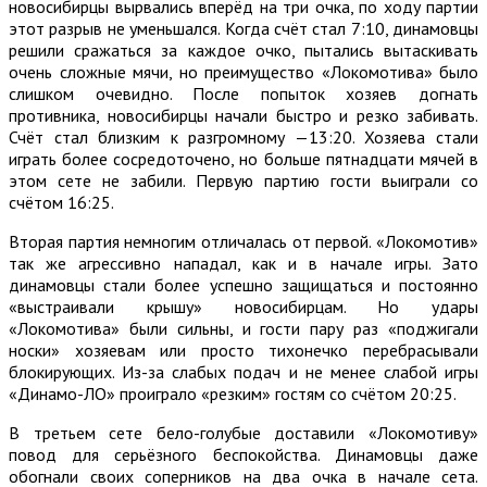
новосибирцы вырвались вперёд на три очка, по ходу партии
этот разрыв не уменьшался. Когда счёт стал 7:10, динамовцы
решили сражаться за каждое очко, пытались вытаскивать
очень сложные мячи, но преимущество «Локомотива» было
слишком очевидно. После попыток хозяев догнать
противника, новосибирцы начали быстро и резко забивать.
Счёт стал близким к разгромному —13:20. Хозяева стали
играть более сосредоточено, но больше пятнадцати мячей в
этом сете не забили. Первую партию гости выиграли со
счётом 16:25.
Вторая партия немногим отличалась от первой. «Локомотив»
так же агрессивно нападал, как и в начале игры. Зато
динамовцы стали более успешно защищаться и постоянно
«выстраивали крышу» новосибирцам. Но удары
«Локомотива» были сильны, и гости пару раз «поджигали
носки» хозяевам или просто тихонечко перебрасывали
блокирующих. Из-за слабых подач и не менее слабой игры
«Динамо-ЛО» проиграло «резким» гостям со счётом 20:25.
В третьем сете бело-голубые доставили «Локомотиву»
повод для серьёзного беспокойства. Динамовцы даже
обогнали своих соперников на два очка в начале сета.