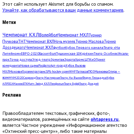
Этот сайт использует Akismet для борьбы со спамом.
Узнайте, как обрабатываются ваши данные комментариев
.
Метки
Чемпионат КХЛ
Волейбол
Чемпионат МХЛ
Турнир
Пучкова
ТНТ
Чемпионат ВХЛ
Ночь музеев
Турнир Маслова
Турнир
Дроздецкого
Чемпионат ЖХЛ
футбол
Кубок Первого канала
Театр «На
Литейном»
ЕВРО-2020
Баскетбол
Пушкинская-10
Курёхин
Театр Особняк
Упсала-
парк
Точка доступа
Этюд-театр
Эрмитаж
Эрарта
Хармс
ЦПКиО
Приют
комедианта
Новая сцена
Росфото
Арт-город
Кубок Вызова
МХЛ
Моховая
Горэлектротранс
SPb hockey open
WHF
Патласов
ТЮЗ
Маяковка
Опера —
всем
МЧМ2020
Скороход
Театр Мастерская
Театр. На Вынос
Форум Площадка
Кубок
АЛРОСА
Манеж
БТК
Матч Звёзд КХЛ
Ленфильм
Театр Буфф
Театр Дождей
Реклама
Правообладателем текстовых, графических, фото-,
видеоматериалов, размещённых на сайте
ohtapress.ru
,
является Частное учреждение «Информационное агентство
«Охтинский пресс-центр»», либо такие материалы