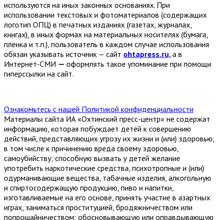
используются на иных законных основаниях. При
использовании текстовых и фотоматериалов (содержащих
логотип ОПЦ) в печатных изданиях (газетах, журналах,
книгах), в иных формах на материальных носителях (бумага,
плёнка и т.п.), пользователь в каждом случае использования
обязан указывать источник — сайт
ohtapress.ru,
а в
Интернет-СМИ
—
оформлять такое упоминание при помощи
гиперссылки на сайт.
Ознакомьтесь с нашей Политикой конфиденциальности
Материалы сайта ИА «Охтинский пресс-центр» не содержат
информацию, которая побуждает детей к совершению
действий, представляющих угрозу их жизни и (или) здоровью,
в том числе к причинению вреда своему здоровью,
самоубийству; способную вызвать у детей желание
употребить наркотические средства, психотропные и (или)
одурманивающие вещества, табачные изделия, алкогольную
и спиртосодержащую продукцию, пиво и напитки,
изготавливаемые на его основе, принять участие в азартных
играх, заниматься проституцией, бродяжничеством или
попрошайничеством; обосновывающую или оправдывающую