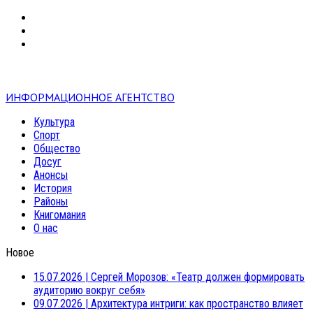
VK
RSS
mail
ИНФОРМАЦИОННОЕ АГЕНТСТВО
Культура
Спорт
Общество
Досуг
Анонсы
История
Районы
Книгомания
О нас
Новое
15.07.2026
|
Сергей Морозов: «Театр должен формировать
аудиторию вокруг себя»
09.07.2026
|
Архитектура интриги: как пространство влияет