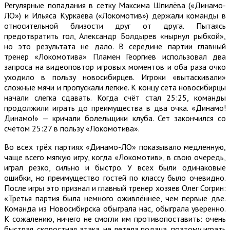
Регулярные попадания в сетку Максима Шпилёва («Динамо-
ЛО») и Ильяса Куркаева («Локомотив») держали команды в
относительной близости друг от друга. Пытаясь
предотвратить гол, Александр Болдырев «нырнул рыбкой»,
но это результата не дало. В середине партии главный
тренер «Локомотива» Пламен Георгиев использовал два
запроса на видеоповтор игровых моментов и оба раза очко
уходило в пользу новосибирцев. Игроки «вытаскивали»
сложные мячи и пропускали лёгкие. К концу сета новосибирцы
начали слегка сдавать. Когда счёт стал 25:25, команды
продолжили играть до преимущества в два очка. «Динамо!
Динамо!» — кричали болельщики клуба. Сет закончился со
счётом 25:27 в пользу «Локомотива».
Во всех трёх партиях «Динамо-ЛО» показывало медленную,
чаще всего мягкую игру, когда «Локомотив», в свою очередь,
играл резко, сильно и быстро. У всех были одинаковые
ошибки, но преимущество гостей по классу было очевидно.
После игры это признал и главный тренер хозяев Олег Согрин:
«Третья партия была немного оживлённее, чем первые две.
Команда из Новосибирска обыграла нас, обыграла уверенно.
К сожалению, ничего не смогли им противопоставить: очень
быстрая, скоростная атака, не летела подача, поэтому играть