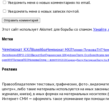
Уведомить меня о новых комментариях по email.
Уведомлять меня о новых записях почтой.
Этот сайт использует Akismet для борьбы со спамом.
Узнайте,
Метки
Чемпионат КХЛ
Волейбол
Чемпионат МХЛ
Турнир Пучкова
ТНТ
Чем
Литейном»
ЕВРО-2020
Баскетбол
Пушкинская-10
Курёхин
Театр Особняк
Упсала-па
open
WHF
Патласов
ТЮЗ
Маяковка
Опера — всем
МЧМ2020
Скороход
Театр Мастерская
Театр. На 
Реклама
Правообладателем текстовых, графических, фото-, видеомат
центр»», либо такие материалы используются на иных законны
журналах, книгах), в иных формах на материальных носителях (
Интернет-СМИ
—
оформлять такое упоминание при помощи гип