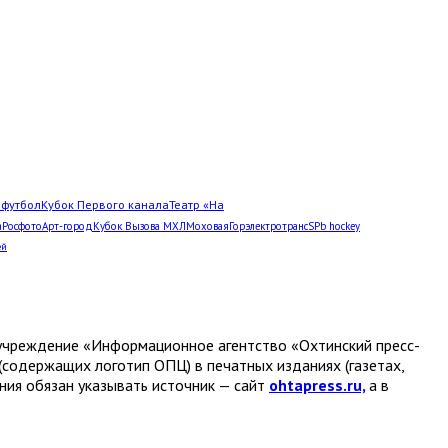
Л
футбол
Кубок Первого канала
Театр «На
а
Росфото
Арт-город
Кубок Вызова МХЛ
Моховая
Горэлектротранс
SPb hockey
ей
е учреждение «Информационное агентство «Охтинский пресс-
(содержащих логотип ОПЦ) в печатных изданиях (газетах,
ания обязан указывать источник — сайт
ohtapress.ru,
а в