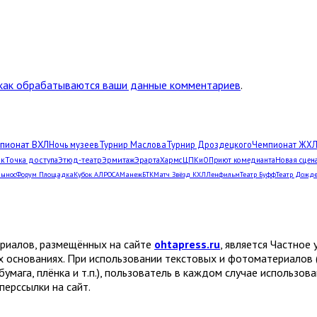
 как обрабатываются ваши данные комментариев
.
пионат ВХЛ
Ночь музеев
Турнир Маслова
Турнир Дроздецкого
Чемпионат ЖХ
рк
Точка доступа
Этюд-театр
Эрмитаж
Эрарта
Хармс
ЦПКиО
Приют комедианта
Новая сцен
Вынос
Форум Площадка
Кубок АЛРОСА
Манеж
БТК
Матч Звёзд КХЛ
Ленфильм
Театр Буфф
Театр Дожд
ериалов, размещённых на сайте
ohtapress.ru
, является Частно
х основаниях. При использовании текстовых и фотоматериалов 
бумага, плёнка и т.п.), пользователь в каждом случае использов
ерссылки на сайт.