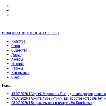
VK
RSS
mail
ИНФОРМАЦИОННОЕ АГЕНТСТВО
Культура
Спорт
Общество
Досуг
Анонсы
История
Районы
Книгомания
О нас
Новое
15.07.2026
|
Сергей Морозов: «Театр должен формировать а
09.07.2026
|
Архитектура интриги: как пространство влияет 
08.07.2026
|
Вторая «читка» в театре «На Литейном»