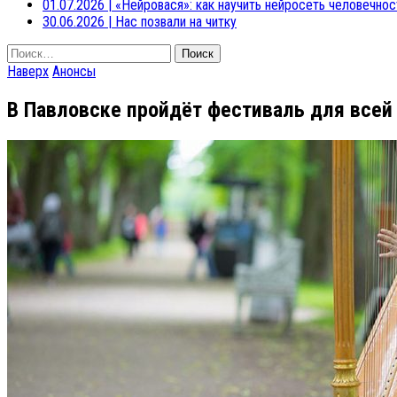
01.07.2026
|
«Нейровася»: как научить нейросеть человечнос
30.06.2026
|
Нас позвали на читку
Найти:
Наверх
Анонсы
В Павловске пройдёт фестиваль для всей 