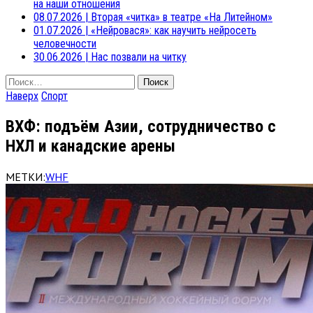
на наши отношения
08.07.2026
|
Вторая «читка» в театре «На Литейном»
01.07.2026
|
«Нейровася»: как научить нейросеть
человечности
30.06.2026
|
Нас позвали на читку
Найти:
Наверх
Спорт
ВХФ: подъём Азии, сотрудничество с
НХЛ и канадские арены
МЕТКИ:
WHF