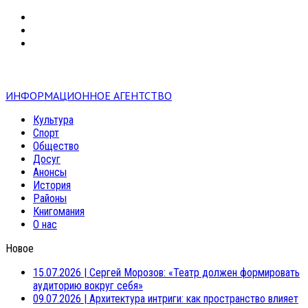
VK
RSS
mail
ИНФОРМАЦИОННОЕ АГЕНТСТВО
Культура
Спорт
Общество
Досуг
Анонсы
История
Районы
Книгомания
О нас
Новое
15.07.2026
|
Сергей Морозов: «Театр должен формировать
аудиторию вокруг себя»
09.07.2026
|
Архитектура интриги: как пространство влияет