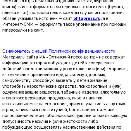
логотип ОПЦ) в печатных изданиях (газетах, журналах,
книгах), в иных формах на материальных носителях (бумага,
плёнка и т.п.), пользователь в каждом случае использования
обязан указывать источник — сайт
ohtapress.ru,
а в
Интернет-СМИ
—
оформлять такое упоминание при помощи
гиперссылки на сайт.
Ознакомьтесь с нашей Политикой конфиденциальности
Материалы сайта ИА «Охтинский пресс-центр» не содержат
информацию, которая побуждает детей к совершению
действий, представляющих угрозу их жизни и (или) здоровью,
в том числе к причинению вреда своему здоровью,
самоубийству; способную вызвать у детей желание
употребить наркотические средства, психотропные и (или)
одурманивающие вещества, табачные изделия, алкогольную
и спиртосодержащую продукцию, пиво и напитки,
изготавливаемые на его основе, принять участие в азартных
играх, заниматься проституцией, бродяжничеством или
попрошайничеством; обосновывающую или оправдывающую
допустимость насилия и (или) жестокости либо
побуждающую осуществлять насильственные действия по