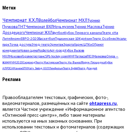
Метки
Чемпионат КХЛ
Волейбол
Чемпионат МХЛ
Турнир
Пучкова
ТНТ
Чемпионат ВХЛ
Ночь музеев
Турнир Маслова
Турнир
Дроздецкого
Чемпионат ЖХЛ
футбол
Кубок Первого канала
Театр «На
Литейном»
ЕВРО-2020
Баскетбол
Пушкинская-10
Курёхин
Театр Особняк
Упсала-
парк
Точка доступа
Этюд-театр
Эрмитаж
Эрарта
Хармс
ЦПКиО
Приют
комедианта
Новая сцена
Росфото
Арт-город
Кубок Вызова
МХЛ
Моховая
Горэлектротранс
SPb hockey open
WHF
Патласов
ТЮЗ
Маяковка
Опера —
всем
МЧМ2020
Скороход
Театр Мастерская
Театр. На Вынос
Форум Площадка
Кубок
АЛРОСА
Манеж
БТК
Матч Звёзд КХЛ
Ленфильм
Театр Буфф
Театр Дождей
Реклама
Правообладателем текстовых, графических, фото-,
видеоматериалов, размещённых на сайте
ohtapress.ru
,
является Частное учреждение «Информационное агентство
«Охтинский пресс-центр»», либо такие материалы
используются на иных законных основаниях. При
использовании текстовых и фотоматериалов (содержащих