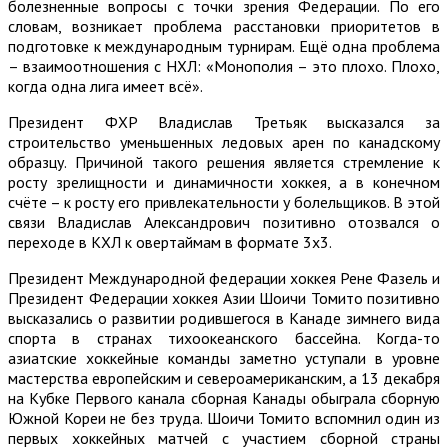
болезненные вопросы с точки зрения Федерации. По его
словам, возникает проблема расстановки приоритетов в
подготовке к международным турнирам. Ещё одна проблема
– взаимоотношения с НХЛ: «Монополия – это плохо. Плохо,
когда одна лига имеет всё».
Президент ФХР Владислав Третьяк высказался за
строительство уменьшенных ледовых арен по канадскому
образцу. Причиной такого решения является стремление к
росту зрелищности и динамичности хоккея, а в конечном
счёте – к росту его привлекательности у болельщиков. В этой
связи Владислав Александрович позитивно отозвался о
переходе в КХЛ к овертаймам в формате 3х3.
Президент Международной федерации хоккея Рене Фазель и
Президент Федерации хоккея Азии Шоичи Томито позитивно
высказались о развитии родившегося в Канаде зимнего вида
спорта в странах тихоокеанского бассейна. Когда-то
азиатские хоккейные команды заметно уступали в уровне
мастерства европейским и североамериканским, а 13 декабря
на Кубке Первого канала сборная Канады обыграла сборную
Южной Кореи не без труда. Шоичи Томито вспомнил один из
первых хоккейных матчей с участием сборной страны