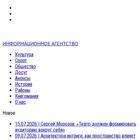
VK
RSS
mail
ИНФОРМАЦИОННОЕ АГЕНТСТВО
Культура
Спорт
Общество
Досуг
Анонсы
История
Районы
Книгомания
О нас
Новое
15.07.2026
|
Сергей Морозов: «Театр должен формировать
аудиторию вокруг себя»
09.07.2026
|
Архитектура интриги: как пространство влияет