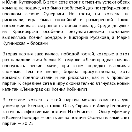
и Юлии Кутюковой. В этом сете стоит отметить успехи обеих
команд на подаче, что было проблемой для петербурженок в
прошлом сезоне Суперлиги. Ни гости, ни хозяева не
рисковали, игра была спокойной и размеренной. Также
прослеживалась сыгранность обеих команд. Среди девушек
из Красноярска особенно результативными подачами
выделялись Ксения Бондарь и Виктория Русакова, а Мария
Купчинская – блоками.
Вторая партия закончилась победой гостей, которые в этот
раз наладили свои блоки. К тому же, «Ленинградка» начала
пропускать лёгкие мячи, при этом нередко вытягивая
сложные. Тем не менее, борьба присутствовала, хотя
команды предпочитали и не рисковать, как и в прошлой
партии. К середине сета в игру окончательно втянулась новый
капитан «Ленинградки» Ксения Койичигит.
В составе хозяев в этой партии можно отметить уже
упомянутую Ксению, а также Ольгу Скрипак и Алину Георгиеву
за очень эффективные подачи. Из «Енисея» — Ольгу Ефимову
и Ксению Бондарь — опять же за подачи. Окончательный счёт
партии — 20:25