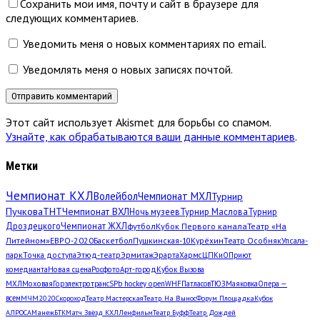
Сохранить мои имя, почту и сайт в браузере для
следующих комментариев.
Уведомить меня о новых комментариях по email.
Уведомлять меня о новых записях почтой.
Этот сайт использует Akismet для борьбы со спамом.
Узнайте, как обрабатываются ваши данные комментариев
.
Метки
Чемпионат КХЛ
Волейбол
Чемпионат МХЛ
Турнир
Пучкова
ТНТ
Чемпионат ВХЛ
Ночь музеев
Турнир Маслова
Турнир
Дроздецкого
Чемпионат ЖХЛ
футбол
Кубок Первого канала
Театр «На
Литейном»
ЕВРО-2020
Баскетбол
Пушкинская-10
Курёхин
Театр Особняк
Упсала-
парк
Точка доступа
Этюд-театр
Эрмитаж
Эрарта
Хармс
ЦПКиО
Приют
комедианта
Новая сцена
Росфото
Арт-город
Кубок Вызова
МХЛ
Моховая
Горэлектротранс
SPb hockey open
WHF
Патласов
ТЮЗ
Маяковка
Опера —
всем
МЧМ2020
Скороход
Театр Мастерская
Театр. На Вынос
Форум Площадка
Кубок
АЛРОСА
Манеж
БТК
Матч Звёзд КХЛ
Ленфильм
Театр Буфф
Театр Дождей