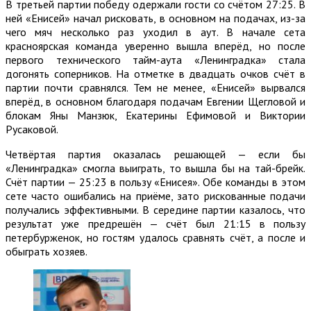
В третьей партии победу одержали гости со счётом 27:25. В
ней «Енисей» начал рисковать, в основном на подачах, из-за
чего мяч несколько раз уходил в аут. В начале сета
красноярская команда уверенно вышла вперёд, но после
первого технического тайм-аута «Ленинградка» стала
догонять соперников. На отметке в двадцать очков счёт в
партии почти сравнялся. Тем не менее, «Енисей» вырвался
вперёд, в основном благодаря подачам Евгении Щегловой и
блокам Яны Манзюк, Екатерины Ефимовой и Виктории
Русаковой.
Четвёртая партия оказалась решающей — если бы
«Ленинградка» смогла выиграть, то вышла бы на тай-брейк.
Счёт партии — 25:23 в пользу «Енисея». Обе команды в этом
сете часто ошибались на приёме, зато рискованные подачи
получались эффективными. В середине партии казалось, что
результат уже предрешён — счёт был 21:15 в пользу
петербурженок, но гостям удалось сравнять счёт, а после и
обыграть хозяев.