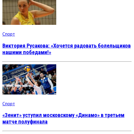
Спорт
Виктория Русакова: «Хочется радовать болельщиков
нашими победами!»
Спорт
«Зенит» уступил московскому «Динамо» в третьем
матче полуфинала