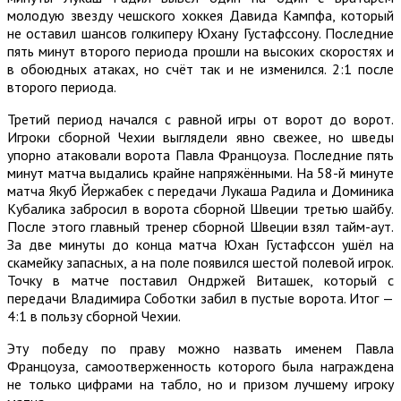
молодую звезду чешского хоккея Давида Кампфа, который
не оставил шансов голкиперу Юхану Густафссону. Последние
пять минут второго периода прошли на высоких скоростях и
в обоюдных атаках, но счёт так и не изменился. 2:1 после
второго периода.
Третий период начался с равной игры от ворот до ворот.
Игроки сборной Чехии выглядели явно свежее, но шведы
упорно атаковали ворота Павла Францоуза. Последние пять
минут матча выдались крайне напряжёнными. На 58-й минуте
матча Якуб Йержабек с передачи Лукаша Радила и Доминика
Кубалика забросил в ворота сборной Швеции третью шайбу.
После этого главный тренер сборной Швеции взял тайм-аут.
За две минуты до конца матча Юхан Густафссон ушёл на
скамейку запасных, а на поле появился шестой полевой игрок.
Точку в матче поставил Ондржей Виташек, который с
передачи Владимира Соботки забил в пустые ворота. Итог —
4:1 в пользу сборной Чехии.
Эту победу по праву можно назвать именем Павла
Францоуза, самоотверженность которого была награждена
не только цифрами на табло, но и призом лучшему игроку