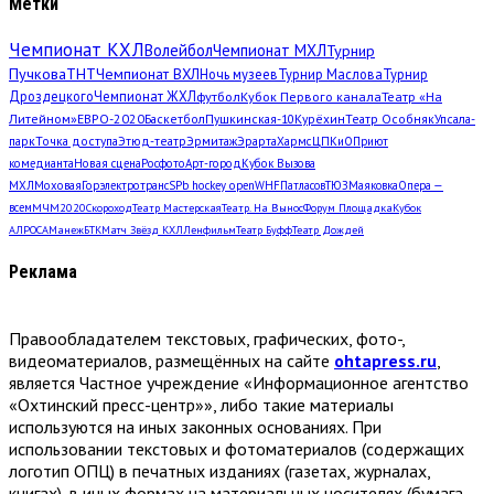
Метки
Чемпионат КХЛ
Волейбол
Чемпионат МХЛ
Турнир
Пучкова
ТНТ
Чемпионат ВХЛ
Ночь музеев
Турнир Маслова
Турнир
Дроздецкого
Чемпионат ЖХЛ
футбол
Кубок Первого канала
Театр «На
Литейном»
ЕВРО-2020
Баскетбол
Пушкинская-10
Курёхин
Театр Особняк
Упсала-
парк
Точка доступа
Этюд-театр
Эрмитаж
Эрарта
Хармс
ЦПКиО
Приют
комедианта
Новая сцена
Росфото
Арт-город
Кубок Вызова
МХЛ
Моховая
Горэлектротранс
SPb hockey open
WHF
Патласов
ТЮЗ
Маяковка
Опера —
всем
МЧМ2020
Скороход
Театр Мастерская
Театр. На Вынос
Форум Площадка
Кубок
АЛРОСА
Манеж
БТК
Матч Звёзд КХЛ
Ленфильм
Театр Буфф
Театр Дождей
Реклама
Правообладателем текстовых, графических, фото-,
видеоматериалов, размещённых на сайте
ohtapress.ru
,
является Частное учреждение «Информационное агентство
«Охтинский пресс-центр»», либо такие материалы
используются на иных законных основаниях. При
использовании текстовых и фотоматериалов (содержащих
логотип ОПЦ) в печатных изданиях (газетах, журналах,
книгах), в иных формах на материальных носителях (бумага,