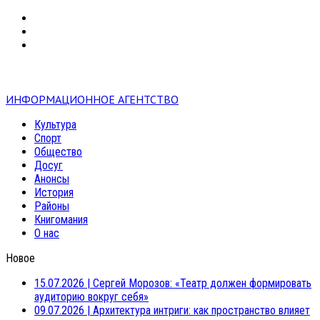
VK
RSS
mail
ИНФОРМАЦИОННОЕ АГЕНТСТВО
Культура
Спорт
Общество
Досуг
Анонсы
История
Районы
Книгомания
О нас
Новое
15.07.2026
|
Сергей Морозов: «Театр должен формировать
аудиторию вокруг себя»
09.07.2026
|
Архитектура интриги: как пространство влияет