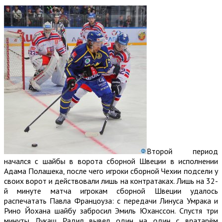
Второй период
начался с шайбы в ворота сборной Швеции в исполнении
Адама Полашека, после чего игроки сборной Чехии подсели у
своих ворот и действовали лишь на контратаках. Лишь на 32-
й минуте матча игрокам сборной Швеции удалось
распечатать Павла Францоуза: с передачи Линуса Умрака и
Рино Йохана шайбу забросил Эмиль Юханссон. Спустя три
минуты Лукаш Радил вывел один на один с вратарём