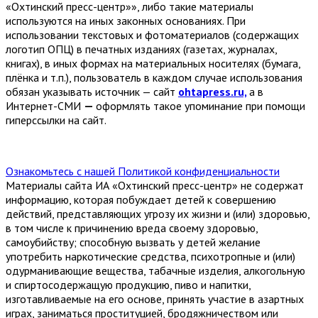
«Охтинский пресс-центр»», либо такие материалы
используются на иных законных основаниях. При
использовании текстовых и фотоматериалов (содержащих
логотип ОПЦ) в печатных изданиях (газетах, журналах,
книгах), в иных формах на материальных носителях (бумага,
плёнка и т.п.), пользователь в каждом случае использования
обязан указывать источник — сайт
ohtapress.ru,
а в
Интернет-СМИ
—
оформлять такое упоминание при помощи
гиперссылки на сайт.
Ознакомьтесь с нашей Политикой конфиденциальности
Материалы сайта ИА «Охтинский пресс-центр» не содержат
информацию, которая побуждает детей к совершению
действий, представляющих угрозу их жизни и (или) здоровью,
в том числе к причинению вреда своему здоровью,
самоубийству; способную вызвать у детей желание
употребить наркотические средства, психотропные и (или)
одурманивающие вещества, табачные изделия, алкогольную
и спиртосодержащую продукцию, пиво и напитки,
изготавливаемые на его основе, принять участие в азартных
играх, заниматься проституцией, бродяжничеством или