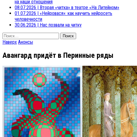
на наши отношения
08.07.2026
|
Вторая «читка» в театре «На Литейном»
01.07.2026
|
«Нейровася»: как научить нейросеть
человечности
30.06.2026
|
Нас позвали на читку
Найти:
Наверх
Анонсы
Авангард придёт в Перинные ряды