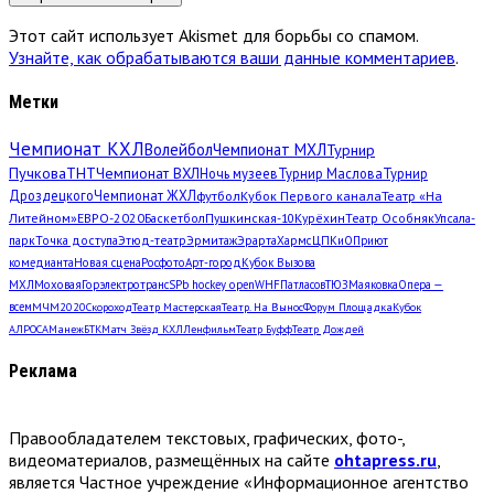
Этот сайт использует Akismet для борьбы со спамом.
Узнайте, как обрабатываются ваши данные комментариев
.
Метки
Чемпионат КХЛ
Волейбол
Чемпионат МХЛ
Турнир
Пучкова
ТНТ
Чемпионат ВХЛ
Ночь музеев
Турнир Маслова
Турнир
Дроздецкого
Чемпионат ЖХЛ
футбол
Кубок Первого канала
Театр «На
Литейном»
ЕВРО-2020
Баскетбол
Пушкинская-10
Курёхин
Театр Особняк
Упсала-
парк
Точка доступа
Этюд-театр
Эрмитаж
Эрарта
Хармс
ЦПКиО
Приют
комедианта
Новая сцена
Росфото
Арт-город
Кубок Вызова
МХЛ
Моховая
Горэлектротранс
SPb hockey open
WHF
Патласов
ТЮЗ
Маяковка
Опера —
всем
МЧМ2020
Скороход
Театр Мастерская
Театр. На Вынос
Форум Площадка
Кубок
АЛРОСА
Манеж
БТК
Матч Звёзд КХЛ
Ленфильм
Театр Буфф
Театр Дождей
Реклама
Правообладателем текстовых, графических, фото-,
видеоматериалов, размещённых на сайте
ohtapress.ru
,
является Частное учреждение «Информационное агентство