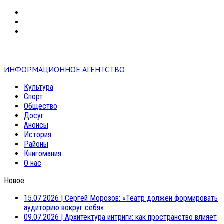
VK
RSS
mail
ИНФОРМАЦИОННОЕ АГЕНТСТВО
Культура
Спорт
Общество
Досуг
Анонсы
История
Районы
Книгомания
О нас
Новое
15.07.2026
|
Сергей Морозов: «Театр должен формировать
аудиторию вокруг себя»
09.07.2026
|
Архитектура интриги: как пространство влияет