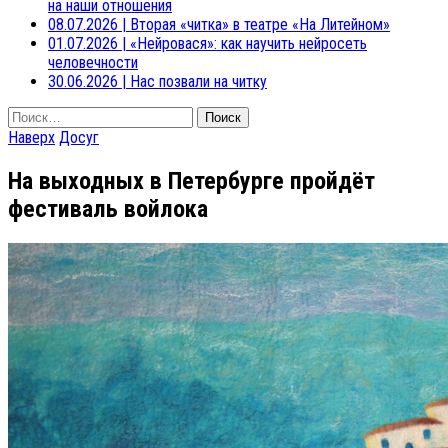
на наши отношения
08.07.2026
|
Вторая «читка» в театре «На Литейном»
01.07.2026
|
«Нейровася»: как научить нейросеть
человечности
30.06.2026
|
Нас позвали на читку
Найти:
Наверх
Досуг
На выходных в Петербурге пройдёт
фестиваль войлока