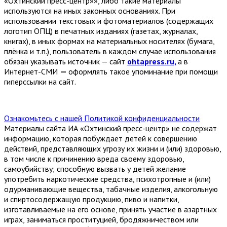
«Охтинский пресс-центр»», либо такие материалы
используются на иных законных основаниях. При
использовании текстовых и фотоматериалов (содержащих
логотип ОПЦ) в печатных изданиях (газетах, журналах,
книгах), в иных формах на материальных носителях (бумага,
плёнка и т.п.), пользователь в каждом случае использования
обязан указывать источник — сайт
ohtapress.ru,
а в
Интернет-СМИ
—
оформлять такое упоминание при помощи
гиперссылки на сайт.
Ознакомьтесь с нашей Политикой конфиденциальности
Материалы сайта ИА «Охтинский пресс-центр» не содержат
информацию, которая побуждает детей к совершению
действий, представляющих угрозу их жизни и (или) здоровью,
в том числе к причинению вреда своему здоровью,
самоубийству; способную вызвать у детей желание
употребить наркотические средства, психотропные и (или)
одурманивающие вещества, табачные изделия, алкогольную
и спиртосодержащую продукцию, пиво и напитки,
изготавливаемые на его основе, принять участие в азартных
играх, заниматься проституцией, бродяжничеством или