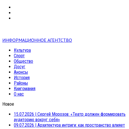
VK
RSS
mail
ИНФОРМАЦИОННОЕ АГЕНТСТВО
Культура
Спорт
Общество
Досуг
Анонсы
История
Районы
Книгомания
О нас
Новое
15.07.2026
|
Сергей Морозов: «Театр должен формировать
аудиторию вокруг себя»
09.07.2026
|
Архитектура интриги: как пространство влияет