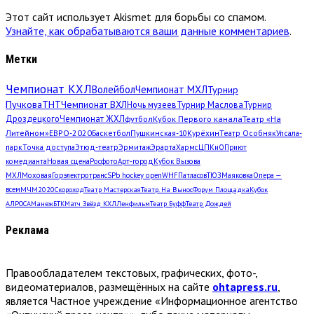
Этот сайт использует Akismet для борьбы со спамом.
Узнайте, как обрабатываются ваши данные комментариев
.
Метки
Чемпионат КХЛ
Волейбол
Чемпионат МХЛ
Турнир
Пучкова
ТНТ
Чемпионат ВХЛ
Ночь музеев
Турнир Маслова
Турнир
Дроздецкого
Чемпионат ЖХЛ
футбол
Кубок Первого канала
Театр «На
Литейном»
ЕВРО-2020
Баскетбол
Пушкинская-10
Курёхин
Театр Особняк
Упсала-
парк
Точка доступа
Этюд-театр
Эрмитаж
Эрарта
Хармс
ЦПКиО
Приют
комедианта
Новая сцена
Росфото
Арт-город
Кубок Вызова
МХЛ
Моховая
Горэлектротранс
SPb hockey open
WHF
Патласов
ТЮЗ
Маяковка
Опера —
всем
МЧМ2020
Скороход
Театр Мастерская
Театр. На Вынос
Форум Площадка
Кубок
АЛРОСА
Манеж
БТК
Матч Звёзд КХЛ
Ленфильм
Театр Буфф
Театр Дождей
Реклама
Правообладателем текстовых, графических, фото-,
видеоматериалов, размещённых на сайте
ohtapress.ru
,
является Частное учреждение «Информационное агентство