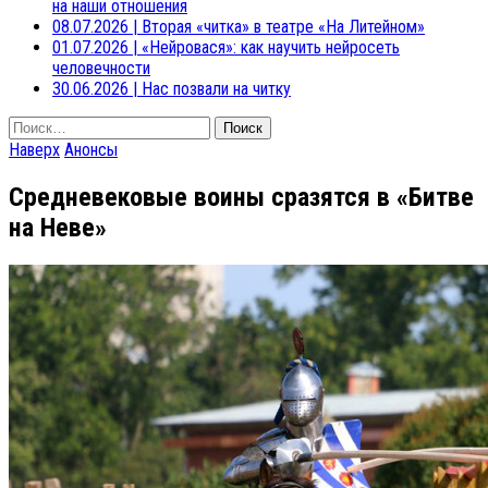
на наши отношения
08.07.2026
|
Вторая «читка» в театре «На Литейном»
01.07.2026
|
«Нейровася»: как научить нейросеть
человечности
30.06.2026
|
Нас позвали на читку
Найти:
Наверх
Анонсы
Средневековые воины сразятся в «Битве
на Неве»