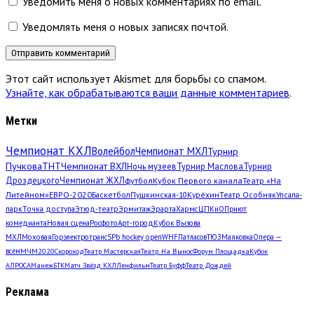
Уведомить меня о новых комментариях по email.
Уведомлять меня о новых записях почтой.
Этот сайт использует Akismet для борьбы со спамом.
Узнайте, как обрабатываются ваши данные комментариев
.
Метки
Чемпионат КХЛ
Волейбол
Чемпионат МХЛ
Турнир
Пучкова
ТНТ
Чемпионат ВХЛ
Ночь музеев
Турнир Маслова
Турнир
Дроздецкого
Чемпионат ЖХЛ
футбол
Кубок Первого канала
Театр «На
Литейном»
ЕВРО-2020
Баскетбол
Пушкинская-10
Курёхин
Театр Особняк
Упсала-
парк
Точка доступа
Этюд-театр
Эрмитаж
Эрарта
Хармс
ЦПКиО
Приют
комедианта
Новая сцена
Росфото
Арт-город
Кубок Вызова
МХЛ
Моховая
Горэлектротранс
SPb hockey open
WHF
Патласов
ТЮЗ
Маяковка
Опера —
всем
МЧМ2020
Скороход
Театр Мастерская
Театр. На Вынос
Форум Площадка
Кубок
АЛРОСА
Манеж
БТК
Матч Звёзд КХЛ
Ленфильм
Театр Буфф
Театр Дождей
Реклама