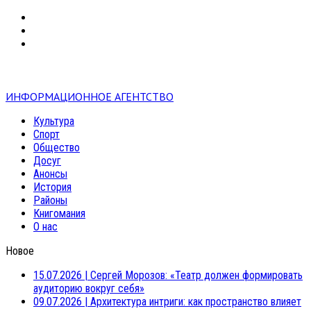
VK
RSS
mail
ИНФОРМАЦИОННОЕ АГЕНТСТВО
Культура
Спорт
Общество
Досуг
Анонсы
История
Районы
Книгомания
О нас
Новое
15.07.2026
|
Сергей Морозов: «Театр должен формировать
аудиторию вокруг себя»
09.07.2026
|
Архитектура интриги: как пространство влияет