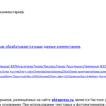
 комментариев.
 как обрабатываются ваши данные комментариев
.
пионат ВХЛ
Ночь музеев
Турнир Маслова
Турнир Дроздецкого
Чемпионат ЖХ
рк
Точка доступа
Этюд-театр
Эрмитаж
Эрарта
Хармс
ЦПКиО
Приют комедианта
Новая сцен
Вынос
Форум Площадка
Кубок АЛРОСА
Манеж
БТК
Матч Звёзд КХЛ
Ленфильм
Театр Буфф
Театр Дожд
ериалов, размещённых на сайте
ohtapress.ru
, является Частно
х основаниях. При использовании текстовых и фотоматериалов 