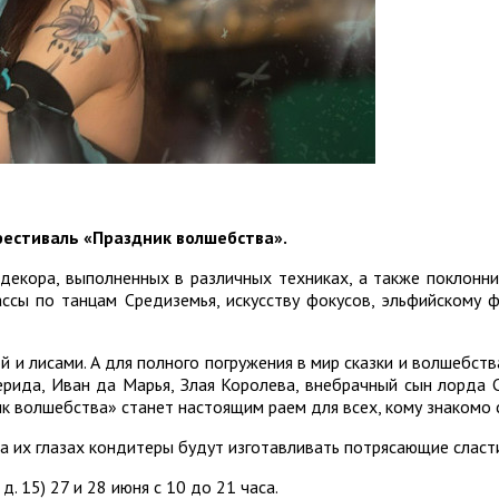
фестиваль «Праздник волшебства».
екора, выполненных в различных техниках, а также поклонник
ассы по танцам Средиземья, искусству фокусов, эльфийскому 
и лисами. А для полного погружения в мир сказки и волшебства
Мерида, Иван да Марья, Злая Королева, внебрачный сын лорд
к волшебства» станет настоящим раем для всех, кому знакомо 
 на их глазах кондитеры будут изготавливать потрясающие сласт
. 15) 27 и 28 июня с 10 до 21 часа.