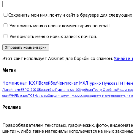
Сохранить мои имя, почту и сайт в браузере для следующих
Уведомить меня о новых комментариях по email.
Уведомлять меня о новых записях почтой.
Этот сайт использует Akismet для борьбы со спамом.
Узнайте,
Метки
Чемпионат КХЛ
Волейбол
Чемпионат МХЛ
Турнир Пучкова
ТНТ
Чем
Литейном»
ЕВРО-2020
Баскетбол
Пушкинская-10
Курёхин
Театр Особняк
Упсала-па
open
WHF
Патласов
ТЮЗ
Маяковка
Опера — всем
МЧМ2020
Скороход
Театр Мастерская
Театр. На 
Реклама
Правообладателем текстовых, графических, фото-, видеомат
центр»», либо такие материалы используются на иных законны