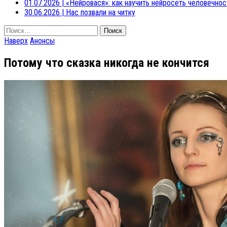
01.07.2026
|
«Нейровася»: как научить нейросеть человечнос
30.06.2026
|
Нас позвали на читку
Найти:
Наверх
Анонсы
Потому что сказка никогда не кончится