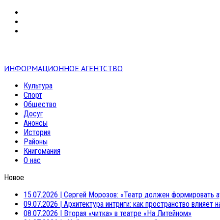
VK
RSS
mail
ИНФОРМАЦИОННОЕ АГЕНТСТВО
Культура
Спорт
Общество
Досуг
Анонсы
История
Районы
Книгомания
О нас
Новое
15.07.2026
|
Сергей Морозов: «Театр должен формировать а
09.07.2026
|
Архитектура интриги: как пространство влияет 
08.07.2026
|
Вторая «читка» в театре «На Литейном»