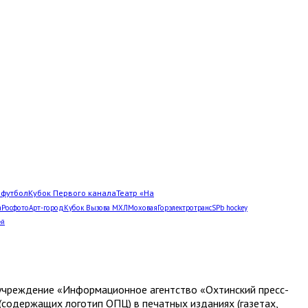
Л
футбол
Кубок Первого канала
Театр «На
а
Росфото
Арт-город
Кубок Вызова МХЛ
Моховая
Горэлектротранс
SPb hockey
ей
е учреждение «Информационное агентство «Охтинский пресс-
(содержащих логотип ОПЦ) в печатных изданиях (газетах,